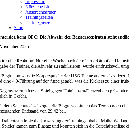
Impressum
Nützliche Links
Ansprechpartner
Trainingszeiten
Eintrittspreise
Shop
ntersieg beim OFC: Die Abwehr der Baggerseepiraten steht endlich
 November 2025
 für eine Reaktion! Nur eine Woche nach dem hart erkämpften Heimsieg
gabe der Trainer, die Abwehr zu stabilisieren, wurde eindrucksvoll umg
 Beginn an war die Körpersprache der HSG II eine andere als zuletzt. 
nd eine 4:9-Führung auf der Anzeigetafel, was die Kickers zu einer frü
Gegensatz zum letzten Spiel gegen Hainhausen/Dietzenbach präsentierte
lich in Gefahr.
h dem Seitenwechsel zogen die Baggerseepiraten das Tempo noch einmal 
rzeugenden Endstand von 29:42 bei.
 Trainerteam lobte die Umsetzung der Trainingsinhalte. Maike Weiland d
e Spieler kamen zum Einsatz und konnten sich in die Torschützenliste e