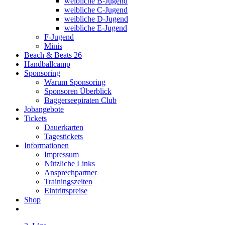
weibliche B-Jugend
weibliche C-Jugend
weibliche D-Jugend
weibliche E-Jugend
F-Jugend
Minis
Beach & Beats 26
Handballcamp
Sponsoring
Warum Sponsoring
Sponsoren Überblick
Baggerseepiraten Club
Jobangebote
Tickets
Dauerkarten
Tagestickets
Informationen
Impressum
Nützliche Links
Ansprechpartner
Trainingszeiten
Eintrittspreise
Shop