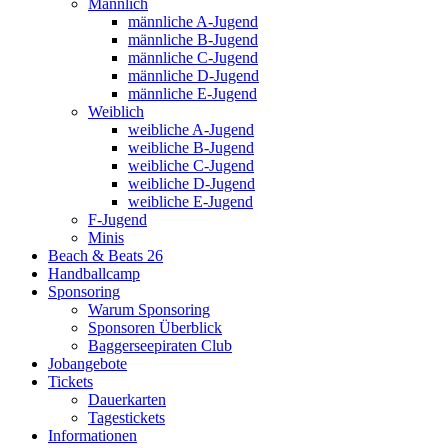
Männlich
männliche A-Jugend
männliche B-Jugend
männliche C-Jugend
männliche D-Jugend
männliche E-Jugend
Weiblich
weibliche A-Jugend
weibliche B-Jugend
weibliche C-Jugend
weibliche D-Jugend
weibliche E-Jugend
F-Jugend
Minis
Beach & Beats 26
Handballcamp
Sponsoring
Warum Sponsoring
Sponsoren Überblick
Baggerseepiraten Club
Jobangebote
Tickets
Dauerkarten
Tagestickets
Informationen