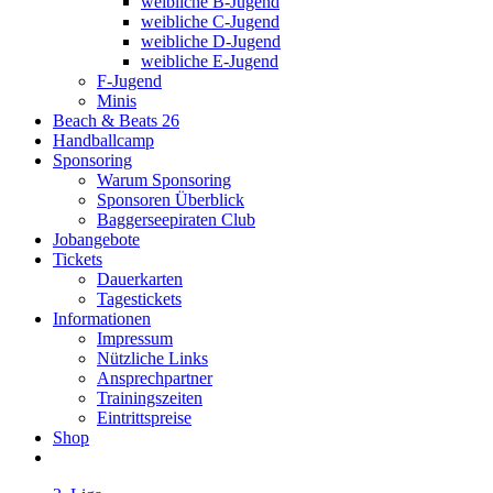
weibliche B-Jugend
weibliche C-Jugend
weibliche D-Jugend
weibliche E-Jugend
F-Jugend
Minis
Beach & Beats 26
Handballcamp
Sponsoring
Warum Sponsoring
Sponsoren Überblick
Baggerseepiraten Club
Jobangebote
Tickets
Dauerkarten
Tagestickets
Informationen
Impressum
Nützliche Links
Ansprechpartner
Trainingszeiten
Eintrittspreise
Shop