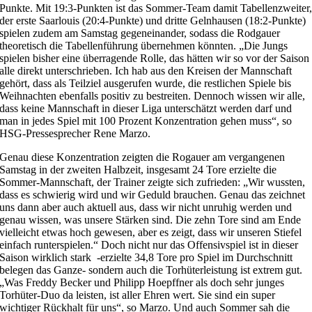
Punkte. Mit 19:3-Punkten ist das Sommer-Team damit Tabellenzweiter
der erste Saarlouis (20:4-Punkte) und dritte Gelnhausen (18:2-Punkte)
spielen zudem am Samstag gegeneinander, sodass die Rodgauer
theoretisch die Tabellenführung übernehmen könnten. „Die Jungs
spielen bisher eine überragende Rolle, das hätten wir so vor der Saison
alle direkt unterschrieben. Ich hab aus den Kreisen der Mannschaft
gehört, dass als Teilziel ausgerufen wurde, die restlichen Spiele bis
Weihnachten ebenfalls positiv zu bestreiten. Dennoch wissen wir alle,
dass keine Mannschaft in dieser Liga unterschätzt werden darf und
man in jedes Spiel mit 100 Prozent Konzentration gehen muss“, so
HSG-Pressesprecher Rene Marzo.
Genau diese Konzentration zeigten die Rogauer am vergangenen
Samstag in der zweiten Halbzeit, insgesamt 24 Tore erzielte die
Sommer-Mannschaft, der Trainer zeigte sich zufrieden: „Wir wussten,
dass es schwierig wird und wir Geduld brauchen. Genau das zeichnet
uns dann aber auch aktuell aus, dass wir nicht unruhig werden und
genau wissen, was unsere Stärken sind. Die zehn Tore sind am Ende
vielleicht etwas hoch gewesen, aber es zeigt, dass wir unseren Stiefel
einfach runterspielen.“ Doch nicht nur das Offensivspiel ist in dieser
Saison wirklich stark -erzielte 34,8 Tore pro Spiel im Durchschnitt
belegen das Ganze- sondern auch die Torhüterleistung ist extrem gut.
„Was Freddy Becker und Philipp Hoepffner als doch sehr junges
Torhüter-Duo da leisten, ist aller Ehren wert. Sie sind ein super
wichtiger Rückhalt für uns“, so Marzo. Und auch Sommer sah die