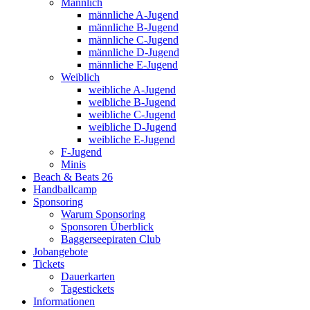
Männlich
männliche A-Jugend
männliche B-Jugend
männliche C-Jugend
männliche D-Jugend
männliche E-Jugend
Weiblich
weibliche A-Jugend
weibliche B-Jugend
weibliche C-Jugend
weibliche D-Jugend
weibliche E-Jugend
F-Jugend
Minis
Beach & Beats 26
Handballcamp
Sponsoring
Warum Sponsoring
Sponsoren Überblick
Baggerseepiraten Club
Jobangebote
Tickets
Dauerkarten
Tagestickets
Informationen