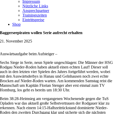
Impressum
Nützliche Links
Ansprechpartner
Trainingszeiten
Eintrittspreise
Shop
Baggerseepiraten wollen Serie aufrecht erhalten
21. November 2025
Auswärtsaufgabe beim Aufsteiger –
Sechs Siege in Serie, neun Spiele ungeschlagen: Die Männer der HSG
Rodgau Nieder-Roden haben aktuell einen echten Lauf! Dieser soll
auch in den letzten vier Spielen des Jahres fortgeführt werden, wobei
mit den Auswärtsderbys in Hanau und Gelnhausen noch zwei echte
Brocken auf Nieder-Roden warten. Am kommenden Samstag reist die
Mannschaft um Kapitän Florian Stenger aber erst einmal zum TV
Homburg, los geht es bereits um 18:30 Uhr.
Beim 38:28-Heimsieg am vergangenen Wochenende gegen die TuS
Opladen war das aktuell große Selbstvertrauen der Rodgauer klar zu
erkennen. Nach einem 14:15-Halbzeitrückstand dominierte Nieder-
Roden den zweiten Durchgang klar und sicherte sich die nächsten