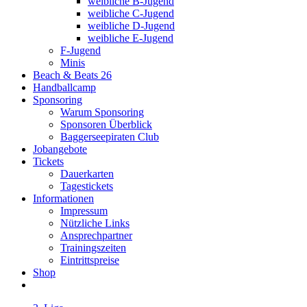
weibliche B-Jugend
weibliche C-Jugend
weibliche D-Jugend
weibliche E-Jugend
F-Jugend
Minis
Beach & Beats 26
Handballcamp
Sponsoring
Warum Sponsoring
Sponsoren Überblick
Baggerseepiraten Club
Jobangebote
Tickets
Dauerkarten
Tagestickets
Informationen
Impressum
Nützliche Links
Ansprechpartner
Trainingszeiten
Eintrittspreise
Shop