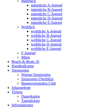
Männlich
männliche A-Jugend
männliche B-Jugend
männliche C-Jugend
männliche D-Jugend
männliche E-Jugend
Weiblich
weibliche A-Jugend
weibliche B-Jugend
weibliche C-Jugend
weibliche D-Jugend
weibliche E-Jugend
F-Jugend
Minis
Beach & Beats 26
Handballcamp
Sponsoring
Warum Sponsoring
Sponsoren Überblick
Baggerseepiraten Club
Jobangebote
Tickets
Dauerkarten
Tagestickets
Informationen