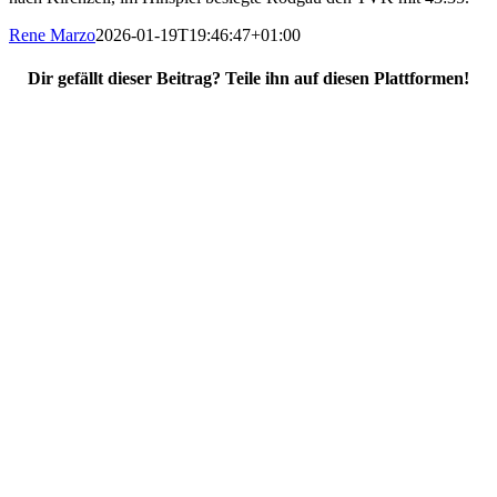
Rene Marzo
2026-01-19T19:46:47+01:00
Dir gefällt dieser Beitrag? Teile ihn auf diesen Plattformen!
Facebook
X
Reddit
WhatsApp
E-
Mail