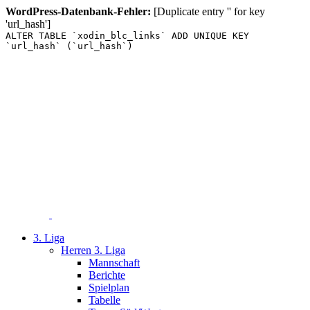
WordPress-Datenbank-Fehler:
[Duplicate entry '' for key
'url_hash']
ALTER TABLE `xodin_blc_links` ADD UNIQUE KEY
`url_hash` (`url_hash`)
Zum
Inhalt
springen
3. Liga
Herren 3. Liga
Mannschaft
Berichte
Spielplan
Tabelle