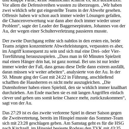
Vor allem die Defensivreihen wussten zu überzeugen. „Wir haben
zwei wirklich sehr gut eingestellte Teams in der Abwehr gesehen.
Offensiv haben wir schon auch immer wieder Lösungen gefallen,
die Chancenverwertung war dann aber doch immer wieder unser
Problem“, sagte der Leader der Baggerseepiraten, Johannes von der
Au, der wegen einer Schulterverletzung pausieren musste.
Der zweite Durchgang reihte sich nahtlos in den ersten ein, beide
Teams zeigten konzentrierte Abwehrleistungen, verpassten es aber,
im Angriff konsequent zu sein und sich mal eine Drei- oder Vier-
Toreführung herauszuspielen. „Dass man in 60 Minuten Spielzeit
mal einen Hänger drin hat, ist ganz normal. Bei uns ist nur leider
immer wieder der Fall, dass genau diese Delle dann extrem ausfällt,
daran müssen wir weiter arbeiten“, analysierte von der Au. In der
50. Minute ging der Gast mit 24:22 in Führung, anschließend
schafften die Hausherren es nicht mehr auszugleichen. „Die
Dutenhofener haben einen Spielstil, den sie wirklich immer knallhart
durchziehen. Am Ende machen sie es mit langen Angriffen einfach
clever und geben uns somit keine Chance mehr, zurückzukommen“,
sagt von der Au.
Das 27:29 ist es das zweite verlorene Spiel in dieser Saison gegen
die Zweitvertretung, bereits im Hinspiel musste das Sommer-Team
sich mit 23:28 geschlagen geben. Am Samstag geht es für die HSG
nach Kirchzell, im Hinspiel besiegte Rodgau den TVK mit 43:35.