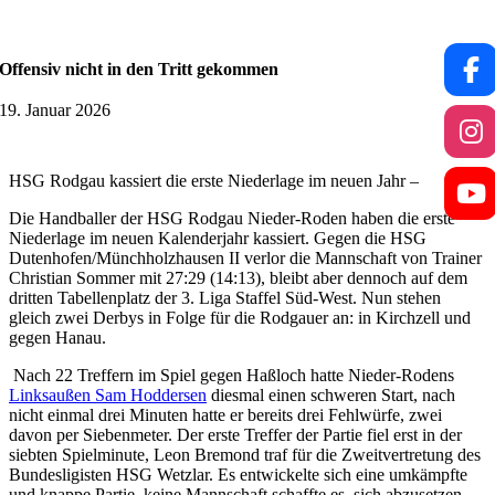
Offensiv nicht in den Tritt gekommen
19. Januar 2026
HSG Rodgau kassiert die erste Niederlage im neuen Jahr –
Die Handballer der HSG Rodgau Nieder-Roden haben die erste
Niederlage im neuen Kalenderjahr kassiert. Gegen die HSG
Dutenhofen/Münchholzhausen II verlor die Mannschaft von Trainer
Christian Sommer mit 27:29 (14:13), bleibt aber dennoch auf dem
dritten Tabellenplatz der 3. Liga Staffel Süd-West. Nun stehen
gleich zwei Derbys in Folge für die Rodgauer an: in Kirchzell und
gegen Hanau.
Nach 22 Treffern im Spiel gegen Haßloch hatte Nieder-Rodens
Linksaußen Sam Hoddersen
diesmal einen schweren Start, nach
nicht einmal drei Minuten hatte er bereits drei Fehlwürfe, zwei
davon per Siebenmeter. Der erste Treffer der Partie fiel erst in der
siebten Spielminute, Leon Bremond traf für die Zweitvertretung des
Bundesligisten HSG Wetzlar. Es entwickelte sich eine umkämpfte
und knappe Partie, keine Mannschaft schaffte es, sich abzusetzen.