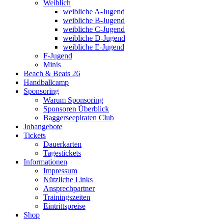
Weiblich
weibliche A-Jugend
weibliche B-Jugend
weibliche C-Jugend
weibliche D-Jugend
weibliche E-Jugend
F-Jugend
Minis
Beach & Beats 26
Handballcamp
Sponsoring
Warum Sponsoring
Sponsoren Überblick
Baggerseepiraten Club
Jobangebote
Tickets
Dauerkarten
Tagestickets
Informationen
Impressum
Nützliche Links
Ansprechpartner
Trainingszeiten
Eintrittspreise
Shop