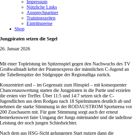
Impressum
Nützliche Links
Ansprechpartner
Trainingszeiten
Eintrittspreise
Shop
Jungpiraten setzen die Segel
26. Januar 2026
Mit einer Topleistung im Spitzenspiel gegen den Nachwuchs des TV
Großwallstadt kehrt der Piratenexpress der männlichen C-Jugend an
die Tabellenspitze der Südgruppe der Regionalliga zurück.
Konzentriert und – im Gegensatz zum Hinspiel – mit konsequenter
Chancenauswertung starten die Jungpiraten in die Partie und erzielen
die ersten vier Treffer. Über 11:5 und 14:7 setzen sich die C-
Jugendlichen aus dem Rodgau nach 18 Spielminuten deutlich ab und
nehmen die starke Stimmung in der RODAUSTROM Sportarena vor
200 Zuschauern mit. Für gute Stimmung sorgt auch der erneut
bemerkenswert faire Umgang der Jungs miteinander und die tadellose
Leistung der noch jungen Schiedsrichter.
Nach dem aus HSG-Sicht gelungenen Start nutzen dann die