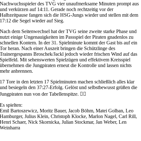
Nachwuchsspieler des TVG vier unaufmerksame Minuten prompt aus
und verkürzen auf 14:11. Gerade noch rechtzeitig vor der
Halbzeitpause fangen sich die HSG-Jungs wieder und stellen mit dem
17:12 die Segel wieder auf Sieg.
Nach dem Seitenwechsel hat der TVG seine zweite starke Phase und
nutzt einige Ungenauigkeiten im Passspiel der Piraten gnadenlos zu
schnellen Kontern. In der 31. Spielminute kommt der Gast bis auf ein
Tor heran. Nach einer Auszeit bringen die Schützlinge des
Trainergespanns Broschek/Jackl jedoch wieder frischen Wind auf das
Spielfeld. Mit sehenswerten Spielzügen und effektivem Kreisspiel
übernehmen die Jungpiraten erneut die Kontrolle und lassen nichts
mehr anbrennen.
17 Tore in den letzten 17 Spielminuten machen schließlich alles klar
und besiegeln den 37:27-Erfolg. Gelöst und selbstbewusst grüßen die
Jungpiraten nun von der Tabellenspitze. 🏴‍☠️
Es spielten:
Emil Bartoszewicz, Moritz Bauer, Jacob Böhm, Matei Golban, Leo
Hamburger, Julius Klein, Christoph Klocke, Marlon Nagel, Carl Rill,
Henri Schaer, Nick Skornicka, Julian Stockmar, Jan Weber, Len
Weinharra