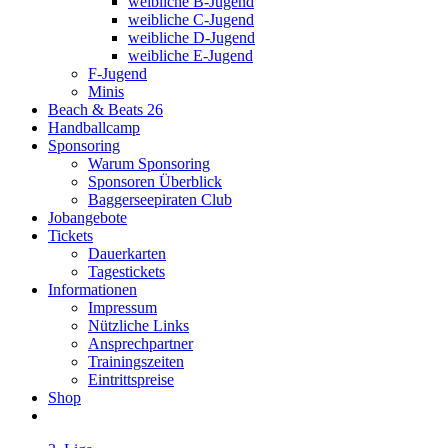
weibliche B-Jugend
weibliche C-Jugend
weibliche D-Jugend
weibliche E-Jugend
F-Jugend
Minis
Beach & Beats 26
Handballcamp
Sponsoring
Warum Sponsoring
Sponsoren Überblick
Baggerseepiraten Club
Jobangebote
Tickets
Dauerkarten
Tagestickets
Informationen
Impressum
Nützliche Links
Ansprechpartner
Trainingszeiten
Eintrittspreise
Shop