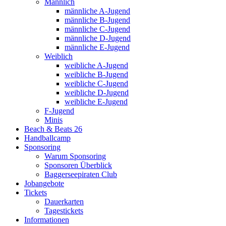
Männlich
männliche A-Jugend
männliche B-Jugend
männliche C-Jugend
männliche D-Jugend
männliche E-Jugend
Weiblich
weibliche A-Jugend
weibliche B-Jugend
weibliche C-Jugend
weibliche D-Jugend
weibliche E-Jugend
F-Jugend
Minis
Beach & Beats 26
Handballcamp
Sponsoring
Warum Sponsoring
Sponsoren Überblick
Baggerseepiraten Club
Jobangebote
Tickets
Dauerkarten
Tagestickets
Informationen