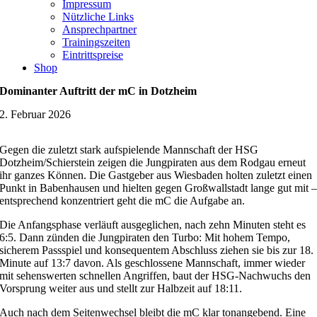
Impressum
Nützliche Links
Ansprechpartner
Trainingszeiten
Eintrittspreise
Shop
Dominanter Auftritt der mC in Dotzheim
2. Februar 2026
Gegen die zuletzt stark aufspielende Mannschaft der HSG
Dotzheim/Schierstein zeigen die Jungpiraten aus dem Rodgau erneut
ihr ganzes Können. Die Gastgeber aus Wiesbaden holten zuletzt einen
Punkt in Babenhausen und hielten gegen Großwallstadt lange gut mit 
entsprechend konzentriert geht die mC die Aufgabe an.
Die Anfangsphase verläuft ausgeglichen, nach zehn Minuten steht es
6:5. Dann zünden die Jungpiraten den Turbo: Mit hohem Tempo,
sicherem Passspiel und konsequentem Abschluss ziehen sie bis zur 18.
Minute auf 13:7 davon. Als geschlossene Mannschaft, immer wieder
mit sehenswerten schnellen Angriffen, baut der HSG-Nachwuchs den
Vorsprung weiter aus und stellt zur Halbzeit auf 18:11.
Auch nach dem Seitenwechsel bleibt die mC klar tonangebend. Eine