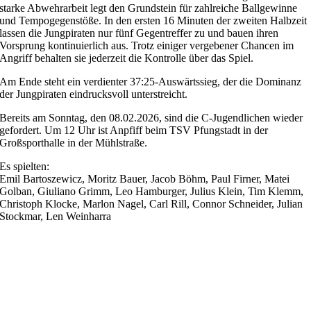
starke Abwehrarbeit legt den Grundstein für zahlreiche Ballgewinne
und Tempogegenstöße. In den ersten 16 Minuten der zweiten Halbzeit
lassen die Jungpiraten nur fünf Gegentreffer zu und bauen ihren
Vorsprung kontinuierlich aus. Trotz einiger vergebener Chancen im
Angriff behalten sie jederzeit die Kontrolle über das Spiel.
Am Ende steht ein verdienter 37:25-Auswärtssieg, der die Dominanz
der Jungpiraten eindrucksvoll unterstreicht.
Bereits am Sonntag, den 08.02.2026, sind die C-Jugendlichen wieder
gefordert. Um 12 Uhr ist Anpfiff beim TSV Pfungstadt in der
Großsporthalle in der Mühlstraße.
Es spielten:
Emil Bartoszewicz, Moritz Bauer, Jacob Böhm, Paul Firner, Matei
Golban, Giuliano Grimm, Leo Hamburger, Julius Klein, Tim Klemm,
Christoph Klocke, Marlon Nagel, Carl Rill, Connor Schneider, Julian
Stockmar, Len Weinharra