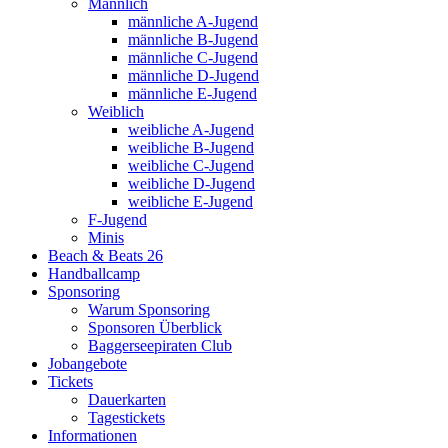
Männlich
männliche A-Jugend
männliche B-Jugend
männliche C-Jugend
männliche D-Jugend
männliche E-Jugend
Weiblich
weibliche A-Jugend
weibliche B-Jugend
weibliche C-Jugend
weibliche D-Jugend
weibliche E-Jugend
F-Jugend
Minis
Beach & Beats 26
Handballcamp
Sponsoring
Warum Sponsoring
Sponsoren Überblick
Baggerseepiraten Club
Jobangebote
Tickets
Dauerkarten
Tagestickets
Informationen