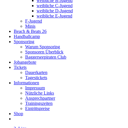
weibliche B-Jugend
weibliche C-Jugend
weibliche D-Jugend
weibliche E-Jugend
F-Jugend
Minis
Beach & Beats 26
Handballcamp
Sponsoring
Warum Sponsoring
Sponsoren Überblick
Baggerseepiraten Club
Jobangebote
Tickets
Dauerkarten
Tagestickets
Informationen
Impressum
Nützliche Links
Ansprechpartner
Trainingszeiten
Eintrittspreise
Shop