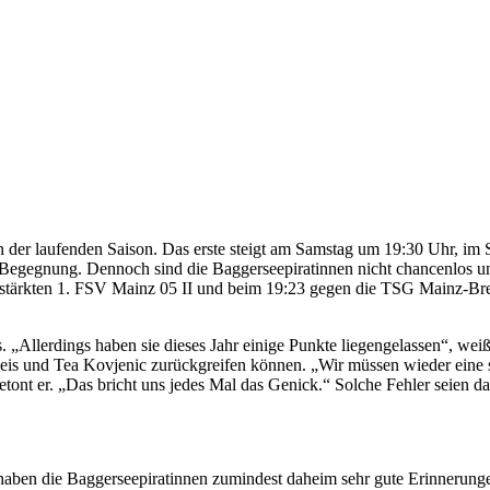
 der laufenden Saison. Das erste steigt am Samstag um 19:30 Uhr,
e Begegnung. Dennoch sind die Baggerseepiratinnen nicht chancenlos un
erstärkten 1. FSV Mainz 05 II und beim 19:23 gegen die TSG Mainz-Br
. „Allerdings haben sie dieses Jahr einige Punkte liegengelassen“, wei
ltheis und Tea Kovjenic zurückgreifen können. „Wir müssen wieder ein
tont er. „Das bricht uns jedes Mal das Genick.“ Solche Fehler seien da
ben die Baggerseepiratinnen zumindest daheim sehr gute Erinnerungen.