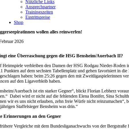
Nützliche Links
Ansprechpartner
Trainingszeiten
Eintrittspreise
Shop
ggerseepiratinnen wollen alles reinwerfen!
 Februar 2026
ingt eine Überraschung gegen die HSG Bensheim/Auerbach II?
f Heimspiele verbleiben den Damen der HSG Rodgau Nieder-Roden in
11 Punkten auf dem sechsten Tabellenplatz und gehen favorisiert in di
 geschlagen haben: beim 25:26 gegen den mit Zweitligaspielerinnen v
ncen auf den Ligaverbleib haben.
nsheim/Auerbach ist ein starker Gegner“, blickt Florian Lebherz voraus
gen.“ Dabei wird er nicht auf die fehlenden Elena Bonifer, Sina Schu
nen wir es uns nicht erlauben, zehn freie Würfe nicht reinzumachen“, be
tjährigen Staffelsieger Bensheim was drin.“
e Erinnerungen an den Gegner
frühere Vergleiche mit dem Bundesliganachwuchs von der Bergstraße ha