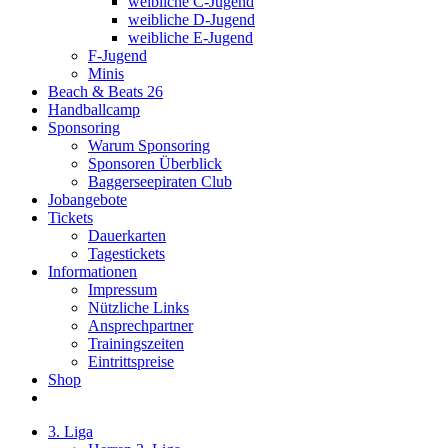
weibliche C-Jugend
weibliche D-Jugend
weibliche E-Jugend
F-Jugend
Minis
Beach & Beats 26
Handballcamp
Sponsoring
Warum Sponsoring
Sponsoren Überblick
Baggerseepiraten Club
Jobangebote
Tickets
Dauerkarten
Tagestickets
Informationen
Impressum
Nützliche Links
Ansprechpartner
Trainingszeiten
Eintrittspreise
Shop
3. Liga