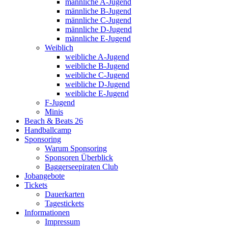
männliche A-Jugend
männliche B-Jugend
männliche C-Jugend
männliche D-Jugend
männliche E-Jugend
Weiblich
weibliche A-Jugend
weibliche B-Jugend
weibliche C-Jugend
weibliche D-Jugend
weibliche E-Jugend
F-Jugend
Minis
Beach & Beats 26
Handballcamp
Sponsoring
Warum Sponsoring
Sponsoren Überblick
Baggerseepiraten Club
Jobangebote
Tickets
Dauerkarten
Tagestickets
Informationen
Impressum