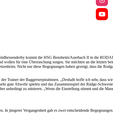
 im Südhessenderby kommt die HSG Bensheim/Auerbach II in die RODA
d wollen für eine Überraschung sorgen. Sie möchten an die letzten bei
etzenheim. Nicht nur diese Begegnungen haben gezeigt, dass die Rodga
ß der Trainer der Baggerseepiratinnen. „Deshalb hoffe ich sehr, dass w
e sehr gute Abwehr spielen und das Zusammenspiel der Rädge-Schwester
her unbedingt zu minieren. „Wenn die Einstellung stimmt und die Mannsc
 In jüngerer Vergangenheit gab es zwei entscheidende Begegnungen. Da