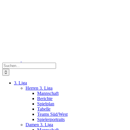
Zum
Inhalt
springen
Suche
nach:
3. Liga
Herren 3. Liga
Mannschaft
Berichte
Spielplan
Tabelle
Teams Süd/West
Spielerportraits
Damen 3. Liga
Mannschaft