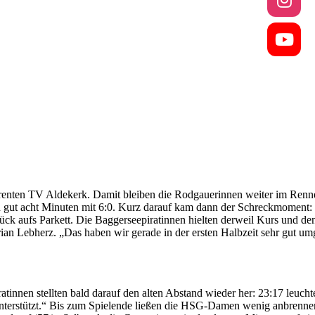
nten TV Aldekerk. Damit bleiben die Rodgauerinnen weiter im Renne
 gut acht Minuten mit 6:0. Kurz darauf kam dann der Schreckmoment: Kr
rück aufs Parkett. Die Baggerseepiratinnen hielten derweil Kurs und de
orian Lebherz. „Das haben wir gerade in der ersten Halbzeit sehr gut u
innen stellten bald darauf den alten Abstand wieder her: 23:17 leuchtet
 unterstützt.“ Bis zum Spielende ließen die HSG-Damen wenig anbrenne