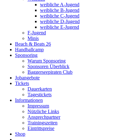
weibliche A-Jugend
weibliche B-Jugend
weibliche C-Jugend
weibliche D-Jugend
weibliche E-Jugend
F-Jugend
Minis
Beach & Beats 26
Handballcamp
Sponsoring
Warum Sponsoring
Sponsoren Überblick
Baggerseepiraten Club
Jobangebote
Tickets
Dauerkarten
Tagestickets
Informationen
Impressum
Nützliche Links
Ansprechpartner
Trainingszeiten
Eintrittspreise
Shop