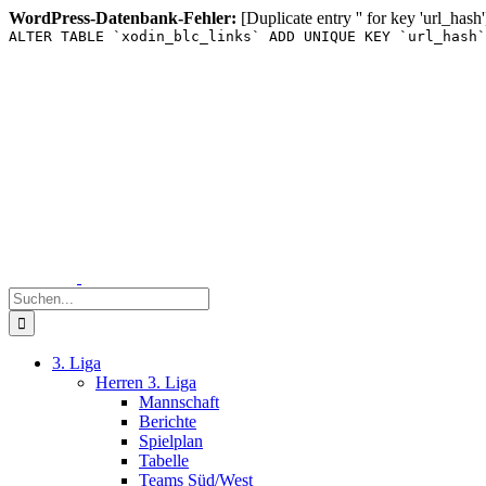
WordPress-Datenbank-Fehler:
[Duplicate entry '' for key 'url_hash'
ALTER TABLE `xodin_blc_links` ADD UNIQUE KEY `url_hash`
Zum
Inhalt
springen
Suche
nach:
3. Liga
Herren 3. Liga
Mannschaft
Berichte
Spielplan
Tabelle
Teams Süd/West