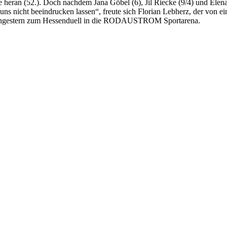
e heran (52.). Doch nachdem Jana Göbel (6), Jil Riecke (9/4) und Elena 
 uns nicht beeindrucken lassen“, freute sich Florian Lebherz, der von
hgestern zum Hessenduell in die RODAUSTROM Sportarena.