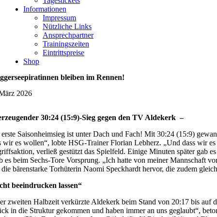
Tagestickets
Informationen
Impressum
Nützliche Links
Ansprechpartner
Trainingszeiten
Eintrittspreise
Shop
ggerseepiratinnen bleiben im Rennen!
 März 2026
rzeugender 30:24 (15:9)-Sieg gegen den TV Aldekerk –
 erste Saisonheimsieg ist unter Dach und Fach! Mit 30:24 (15:9) ge
s wir es wollen“, lobte HSG-Trainer Florian Lebherz. „Und dass wir es 
riffsaktion, verließ gestützt das Spielfeld. Einige Minuten später gab
eb es beim Sechs-Tore Vorsprung. „Ich hatte von meiner Mannschaft vor 
 die bärenstarke Torhüterin Naomi Speckhardt hervor, die zudem gleich
cht beeindrucken lassen“
der zweiten Halbzeit verkürzte Aldekerk beim Stand von 20:17 bis auf dr
ück in die Struktur gekommen und haben immer an uns geglaubt“, beto