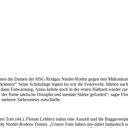
wannen die Damen der HSG Rodgau Nieder-Roden gegen den Mitkonkurre
können!“ Seine Schützlinge legten los wie die Feuerwehr, führten nach
 es dann Entwarnung, Amos kehrte noch in der ersten Halbzeit wieder zu
der Partie taktische Disziplin und mentale Stärke gefordert“, sagte Fl
 mehrere Siebenmeter entschärfte.
ei Tore (44.). Florian Lebherz nahm eine Auszeit und die Baggerseepirat
nte Nieder-Rodens Trainer. „Unsere Fans haben uns dabei fantastisch