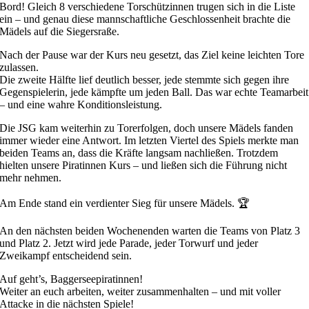
Bord! Gleich 8 verschiedene Torschützinnen trugen sich in die Liste
ein – und genau diese mannschaftliche Geschlossenheit brachte die
Mädels auf die Siegersraße.
Nach der Pause war der Kurs neu gesetzt, das Ziel keine leichten Tore
zulassen.
Die zweite Hälfte lief deutlich besser, jede stemmte sich gegen ihre
Gegenspielerin, jede kämpfte um jeden Ball. Das war echte Teamarbeit
– und eine wahre Konditionsleistung.
Die JSG kam weiterhin zu Torerfolgen, doch unsere Mädels fanden
immer wieder eine Antwort. Im letzten Viertel des Spiels merkte man
beiden Teams an, dass die Kräfte langsam nachließen. Trotzdem
hielten unsere Piratinnen Kurs – und ließen sich die Führung nicht
mehr nehmen.
Am Ende stand ein verdienter Sieg für unsere Mädels. 🏆
An den nächsten beiden Wochenenden warten die Teams von Platz 3
und Platz 2. Jetzt wird jede Parade, jeder Torwurf und jeder
Zweikampf entscheidend sein.
Auf geht’s, Baggerseepiratinnen!
Weiter an euch arbeiten, weiter zusammenhalten – und mit voller
Attacke in die nächsten Spiele!