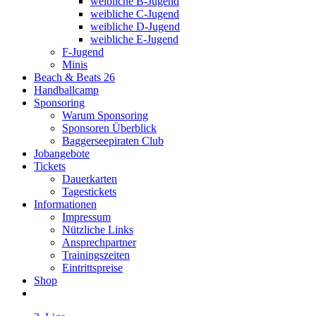
weibliche B-Jugend
weibliche C-Jugend
weibliche D-Jugend
weibliche E-Jugend
F-Jugend
Minis
Beach & Beats 26
Handballcamp
Sponsoring
Warum Sponsoring
Sponsoren Überblick
Baggerseepiraten Club
Jobangebote
Tickets
Dauerkarten
Tagestickets
Informationen
Impressum
Nützliche Links
Ansprechpartner
Trainingszeiten
Eintrittspreise
Shop