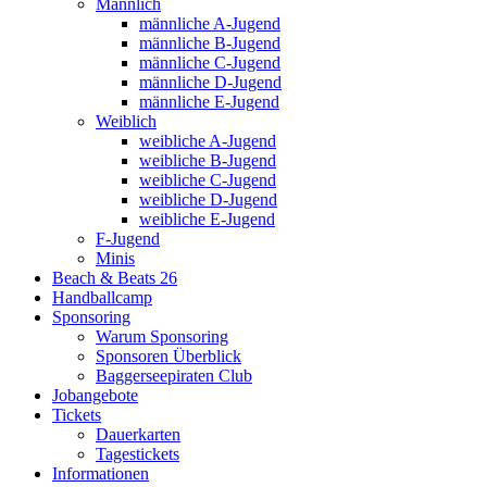
Männlich
männliche A-Jugend
männliche B-Jugend
männliche C-Jugend
männliche D-Jugend
männliche E-Jugend
Weiblich
weibliche A-Jugend
weibliche B-Jugend
weibliche C-Jugend
weibliche D-Jugend
weibliche E-Jugend
F-Jugend
Minis
Beach & Beats 26
Handballcamp
Sponsoring
Warum Sponsoring
Sponsoren Überblick
Baggerseepiraten Club
Jobangebote
Tickets
Dauerkarten
Tagestickets
Informationen