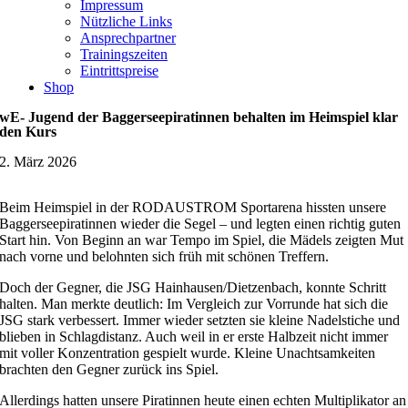
Impressum
Nützliche Links
Ansprechpartner
Trainingszeiten
Eintrittspreise
Shop
wE- Jugend der Baggerseepiratinnen behalten im Heimspiel klar
den Kurs
2. März 2026
Beim Heimspiel in der RODAUSTROM Sportarena hissten unsere
Baggerseepiratinnen wieder die Segel – und legten einen richtig guten
Start hin. Von Beginn an war Tempo im Spiel, die Mädels zeigten Mut
nach vorne und belohnten sich früh mit schönen Treffern.
Doch der Gegner, die JSG Hainhausen/Dietzenbach, konnte Schritt
halten. Man merkte deutlich: Im Vergleich zur Vorrunde hat sich die
JSG stark verbessert. Immer wieder setzten sie kleine Nadelstiche und
blieben in Schlagdistanz. Auch weil in er erste Halbzeit nicht immer
mit voller Konzentration gespielt wurde. Kleine Unachtsamkeiten
brachten den Gegner zurück ins Spiel.
Allerdings hatten unsere Piratinnen heute einen echten Multiplikator an