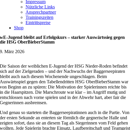
Impressum
Nützliche Links
Ansprechpartner
Trainingszeiten
Eintrittspreise
Shop
wE-Jugend bleibt auf Erfolgskurs – starker Auswärtssieg gegen
die HSG OberBieberStamm
9. März 2026
Die Saison der weiblichen E-Jugend der HSG Nieder-Roden befindet
sich auf der Zielgeraden – und der Nachwuchs der Baggerseepiraten
bleibt auch nach diesem Wochenende ungeschlagen. Beim
Auswärtsspiel gegen den Tabellendritten HSG OberBieberStamm war
von Beginn an zu spüren: Die Motivation der Spielerinnen reichte bis
in die Haarspitzen. Die Marschroute war klar – im Angriff mutig und
entschlossen nach vorne spielen und in der Abwehr hart, aber fair die
Gegnerinnen ausbremsen.
Und genau so starteten die Baggerseepiratinnen auch in die Partie. Von
der ersten Sekunde an enterten sie förmlich die gegnerische Halle und
zeigten sofort, dass sie an diesem Tag als Siegerinnen vom Feld gehen
wollten. Jede Spielerin brachte Einsatz, Laufbereitschaft und Teamgeis