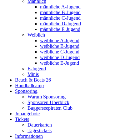
Männlich
männliche A-Jugend
männliche B-Jugend
männliche C-Jugend
männliche D-Jugend
männliche E-Jugend
Weiblich
weibliche A-Jugend
weibliche B-Jugend
weibliche C-Jugend
weibliche D-Jugend
weibliche E-Jugend
F-Jugend
Minis
Beach & Beats 26
Handballcamp
Sponsoring
Warum Sponsoring
Sponsoren Überblick
Baggerseepiraten Club
Jobangebote
Tickets
Dauerkarten
Tagestickets
Informationen