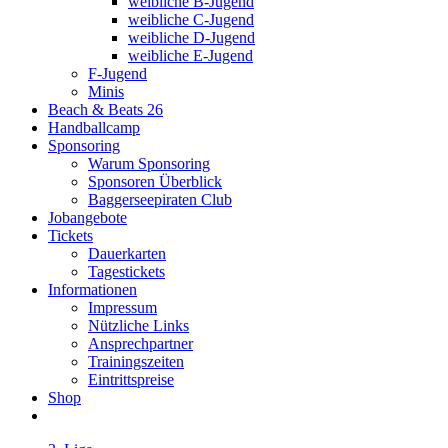
weibliche B-Jugend
weibliche C-Jugend
weibliche D-Jugend
weibliche E-Jugend
F-Jugend
Minis
Beach & Beats 26
Handballcamp
Sponsoring
Warum Sponsoring
Sponsoren Überblick
Baggerseepiraten Club
Jobangebote
Tickets
Dauerkarten
Tagestickets
Informationen
Impressum
Nützliche Links
Ansprechpartner
Trainingszeiten
Eintrittspreise
Shop