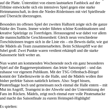
auf die Platte. Unterstützt von einem lautstarken Fanblock auf der
Tribüne entwickelte sich ein intensives Spiel gegen eine starke
Heimmannschaft, in dem die Nieder-Röderinnen mit viel Spielfreude
und Übersicht überzeugten.
Besonders im offenen Spiel der zweiten Halbzeit zeigte sich die ganze
Stärke des Teams. Immer wieder führten schöne Kombinationen und
kreative Spielzüge zu Torerfolgen. Herausragend war dabei vor allem
die mannschaftliche Geschlossenheit: Gleich neun verschiedene
Torschützinnen trugen sich in die Liste ein – ein Beweis dafür, wie gut
die Mädels als Team zusammenarbeiten. Beim Schlusspfiff war der
Jubel groß: Zwei Punkte waren verdient erkämpft und die starke
Saisonserie hielt weiter an.
Nun wartet am kommenden Wochenende noch ein ganz besonderes
Spiel auf die Baggerseepiratinnen: das letzte Saisonspiel – und das
zuhause vor eigenem Publikum. Mit der TSG Offenbach-Bürgel
kommt der Tabellenzweite in die Halle, und die Mädels wollen ihre
bisher perfekte Saison natürlich krönen. Also: Segel hissen,
Piratenflagge hoch und gemeinsam noch einmal die Halle entern – mit
Mut im Angriff, Teamgeist in der Abwehr und der Unterstützung der
Fans im Rücken. Mädels, zeigt noch einmal eure volle Piratenattacke
und macht das Saisonfinale zu eurem Heimspiel-Highlight!
Es spielten: