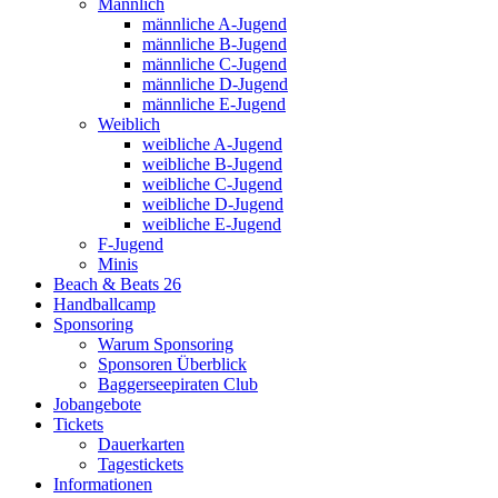
Männlich
männliche A-Jugend
männliche B-Jugend
männliche C-Jugend
männliche D-Jugend
männliche E-Jugend
Weiblich
weibliche A-Jugend
weibliche B-Jugend
weibliche C-Jugend
weibliche D-Jugend
weibliche E-Jugend
F-Jugend
Minis
Beach & Beats 26
Handballcamp
Sponsoring
Warum Sponsoring
Sponsoren Überblick
Baggerseepiraten Club
Jobangebote
Tickets
Dauerkarten
Tagestickets
Informationen