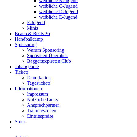
weibliche B-Jugend
weibliche C-Jugend
weibliche D-Jugend
weibliche E-Jugend
F-Jugend
Minis
Beach & Beats 26
Handballcamp
Sponsoring
Warum Sponsoring
Sponsoren Überblick
Baggerseepiraten Club
Jobangebote
Tickets
Dauerkarten
Tagestickets
Informationen
Impressum
Nützliche Links
Ansprechpartner
Trainingszeiten
Eintrittspreise
Shop