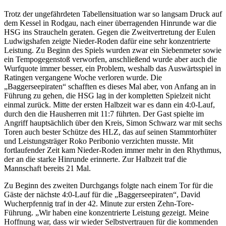
Trotz der ungefährdeten Tabellensituation war so langsam Druck auf
dem Kessel in Rodgau, nach einer überragenden Hinrunde war die
HSG ins Straucheln geraten. Gegen die Zweitvertretung der Eulen
Ludwigshafen zeigte Nieder-Roden dafür eine sehr konzentrierte
Leistung. Zu Beginn des Spiels wurden zwar ein Siebenmeter sowie
ein Tempogegenstoß verworfen, anschließend wurde aber auch die
Wurfquote immer besser, ein Problem, weshalb das Auswärtsspiel in
Ratingen vergangene Woche verloren wurde. Die
„Baggerseepiraten“ schafften es dieses Mal aber, von Anfang an in
Führung zu gehen, die HSG lag in der kompletten Spielzeit nicht
einmal zurück. Mitte der ersten Halbzeit war es dann ein 4:0-Lauf,
durch den die Hausherren mit 11:7 führten. Der Gast spielte im
Angriff hauptsächlich über den Kreis, Simon Schwarz war mit sechs
Toren auch bester Schütze des HLZ, das auf seinen Stammtorhüter
und Leistungsträger Roko Peribonio verzichten musste. Mit
fortlaufender Zeit kam Nieder-Roden immer mehr in den Rhythmus,
der an die starke Hinrunde erinnerte. Zur Halbzeit traf die
Mannschaft bereits 21 Mal.
Zu Beginn des zweiten Durchgangs folgte nach einem Tor für die
Gäste der nächste 4:0-Lauf für die „Baggerseepiraten“, David
Wucherpfennig traf in der 42. Minute zur ersten Zehn-Tore-
Führung. „Wir haben eine konzentrierte Leistung gezeigt. Meine
Hoffnung war, dass wir wieder Selbstvertrauen für die kommenden