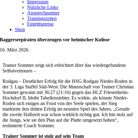
Impressum
Nützliche Links
Ansprechpartner
Trainingszeiten
Eintrittspreise
Shop
Baggerseepiraten überzeugen vor heimischer Kulisse
16. März 2026
Trainer Sommer zeigt sich erleichtert über das wiedergefundene
Selbstvertrauen –
Rodgau – Deutlicher Erfolg für die HSG Rodgau Nieder-Roden in
der 3. Liga Staffel Süd-West: Die Mannschaft von Trainer Christian
Sommer gewann mit 36:27 (21:16) gegen das HLZ Friesenheim-
Hochdorf II, bleibt Tabellensiebter. Es wirkte, als könnte Nieder-
Roden sich einiges an Frust von der Seele spielen, der Sieg
markierte den dritten Erfolg im neunten Spiel des Jahres. „Gerade
die zweite Halbzeit war schon wirklich richtig gut. Ich bin stolz auf
die Jungs, wie sie den Plan auf die Platte umgesetzt haben“,
resümierte Coach Sommer.
Trainer Sommer ist stolz auf sein Team