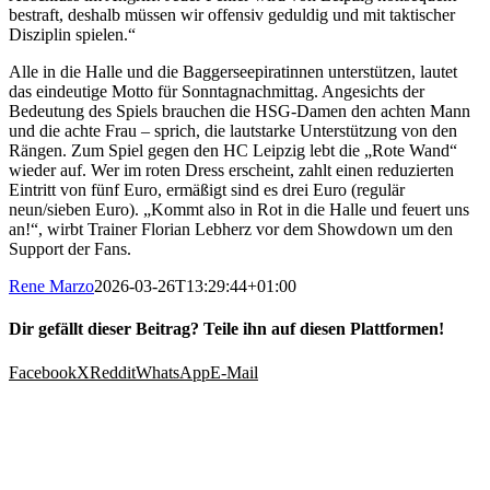
bestraft, deshalb müssen wir offensiv geduldig und mit taktischer
Disziplin spielen.“
Alle in die Halle und die Baggerseepiratinnen unterstützen, lautet
das eindeutige Motto für Sonntagnachmittag. Angesichts der
Bedeutung des Spiels brauchen die HSG-Damen den achten Mann
und die achte Frau – sprich, die lautstarke Unterstützung von den
Rängen. Zum Spiel gegen den HC Leipzig lebt die „Rote Wand“
wieder auf. Wer im roten Dress erscheint, zahlt einen reduzierten
Eintritt von fünf Euro, ermäßigt sind es drei Euro (regulär
neun/sieben Euro). „Kommt also in Rot in die Halle und feuert uns
an!“, wirbt Trainer Florian Lebherz vor dem Showdown um den
Support der Fans.
Rene Marzo
2026-03-26T13:29:44+01:00
Dir gefällt dieser Beitrag? Teile ihn auf diesen Plattformen!
Facebook
X
Reddit
WhatsApp
E-Mail