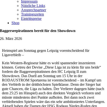
Impressum
Nützliche Links
Ansprechpartner
Trainingszeiten
Eintrittspreise
Shop
Baggerseepiratinnen bereit für den Showdown
26. März 2026
Heimspiel am Sonntag gegen Leipzig vorentscheidend für
Ligaverbleib –
Kein Western-Regisseur hätte es wohl spannender inszenieren
können. Getreu der Devise „Diese Liga ist zu klein für uns beide“
fordern die Baggerseepiratinnen den HC Leipzig II zum
Showdown. Das Duell am Sonntag um 15 Uhr in der
RODAUSTROM Sportarena ist vorentscheidend – im Kampf um
den Verbleib in der dritthöchsten Spielklasse. Denn der Sieger hat
gute Chancen, die Liga zu halten. Der Verlierer dagegen hätte (nach
dem 25:25 im Hinspiel) auch den direkten Vergleich verloren und
müsste mindestens drei Punkte aufholen. Bei dann noch zwei
verbleibenden Spielen wäre das ein sehr ambitioniertes Unterfangen.
Aktuell haben die Damen der HSG Rodgau Nieder-Roden den