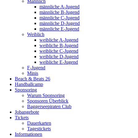
Männlich
männliche A-Jugend
männliche B-Jugend
männliche C-Jugend
männliche D-Jugend
männliche E-Jugend
Weiblich
weibliche A-Jugend
weibliche B-Jugend
weibliche C-Jugend
weibliche D-Jugend
weibliche E-Jugend
F-Jugend
Minis
Beach & Beats 26
Handballcamp
Sponsoring
Warum Sponsoring
Sponsoren Überblick
Baggerseepiraten Club
Jobangebote
Tickets
Dauerkarten
Tagestickets
Informationen