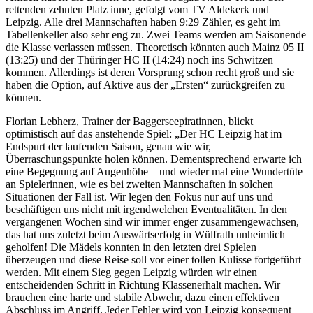
rettenden zehnten Platz inne, gefolgt vom TV Aldekerk und
Leipzig. Alle drei Mannschaften haben 9:29 Zähler, es geht im
Tabellenkeller also sehr eng zu. Zwei Teams werden am Saisonende
die Klasse verlassen müssen. Theoretisch könnten auch Mainz 05 II
(13:25) und der Thüringer HC II (14:24) noch ins Schwitzen
kommen. Allerdings ist deren Vorsprung schon recht groß und sie
haben die Option, auf Aktive aus der „Ersten“ zurückgreifen zu
können.
Florian Lebherz, Trainer der Baggerseepiratinnen, blickt
optimistisch auf das anstehende Spiel: „Der HC Leipzig hat im
Endspurt der laufenden Saison, genau wie wir,
Überraschungspunkte holen können. Dementsprechend erwarte ich
eine Begegnung auf Augenhöhe – und wieder mal eine Wundertüte
an Spielerinnen, wie es bei zweiten Mannschaften in solchen
Situationen der Fall ist. Wir legen den Fokus nur auf uns und
beschäftigen uns nicht mit irgendwelchen Eventualitäten. In den
vergangenen Wochen sind wir immer enger zusammengewachsen,
das hat uns zuletzt beim Auswärtserfolg in Wülfrath unheimlich
geholfen! Die Mädels konnten in den letzten drei Spielen
überzeugen und diese Reise soll vor einer tollen Kulisse fortgeführt
werden. Mit einem Sieg gegen Leipzig würden wir einen
entscheidenden Schritt in Richtung Klassenerhalt machen. Wir
brauchen eine harte und stabile Abwehr, dazu einen effektiven
Abschluss im Angriff. Jeder Fehler wird von Leipzig konsequent