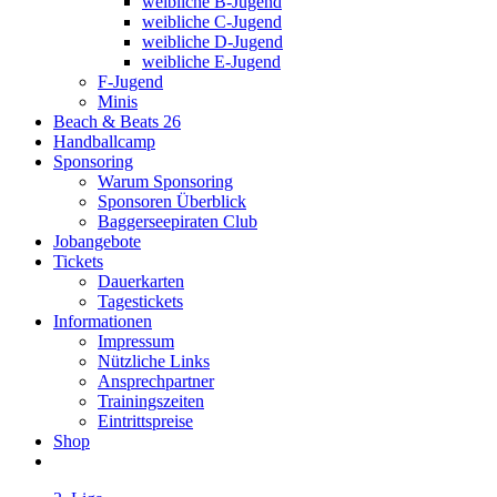
weibliche B-Jugend
weibliche C-Jugend
weibliche D-Jugend
weibliche E-Jugend
F-Jugend
Minis
Beach & Beats 26
Handballcamp
Sponsoring
Warum Sponsoring
Sponsoren Überblick
Baggerseepiraten Club
Jobangebote
Tickets
Dauerkarten
Tagestickets
Informationen
Impressum
Nützliche Links
Ansprechpartner
Trainingszeiten
Eintrittspreise
Shop