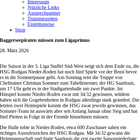
Impressum
Nützliche Links
Ansprechpartner
Trainingszeiten
Eintrittspreise
Shop
Baggerseepiraten müssen zum Ligaprimus
28. März 2026
Die Saison in der 3. Liga Staffel Süd-West neigt sich dem Ende zu, die
HSG Rodgau Nieder-Roden hat noch fünf Spiele vor der Brust bevor
es in die Sommerpause geht. Am Sonntag reist die Truppe von
Cheftrainer Christian Sommer zum Tabellenerster, der HG Saarlouis,
um 17 Uhr geht es in der Stadtgartenhalle um zwei Punkte. Im
Hinspiel konnte Nieder-Roden zwar mit 34:32 gewinnen, seitdem
haben sich die Gegebenheiten in Rodgau allerdings stark geändert. Die
letzten zwei Heimspiele konnte die HSG zwar jeweils gewinnen, das
Sommer-Team ist auswärts aber seit Anfang Januar ohne Sieg und hat
fünf Pleiten in Folge in der Fremde hinnehmen müssen.
Die Halle tobte in Nieder-Roden, etwa 600 Zuschauer sahen ein
richtiges Ausrufezeichen der HSG Rodgau. Mit 34:32 gewann die
Heimmannschaft und fügte Saarlouis die erst zweite Saisonniederlage