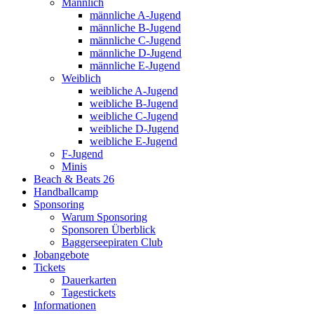
Männlich
männliche A-Jugend
männliche B-Jugend
männliche C-Jugend
männliche D-Jugend
männliche E-Jugend
Weiblich
weibliche A-Jugend
weibliche B-Jugend
weibliche C-Jugend
weibliche D-Jugend
weibliche E-Jugend
F-Jugend
Minis
Beach & Beats 26
Handballcamp
Sponsoring
Warum Sponsoring
Sponsoren Überblick
Baggerseepiraten Club
Jobangebote
Tickets
Dauerkarten
Tagestickets
Informationen