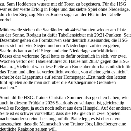
zu, Sam Hoddersen wusste mit elf Toren zu begeistern. Für die HSG
war es der vierte Erfolg in Folge und das siebte Spiel ohne Niederlage,
durch den Sieg zog Nieder-Roden sogar an der HG in der Tabelle
vorbei.
Mittlerweile stehen die Saarländer mit 44:6-Punkten wieder am Platz
an der Sonne, Rodgau ist dafür Tabellensiebter mit 29:21-Punkten. Seit
Dezember gehen die Formkurven sehr deutlich auseinander, die HSG
muss sich mit vier Siegen und neun Niederlagen zufrieden geben,
Saarlouis kann auf elf Siege und eine Niederlage zurückblicken.
Dieses eine verlorene Spiel hatte es dafür ordentlich in sich, vor zwei
Wochen verlor der Tabellenführer zu Hause mit 28:37 gegen die HSG
Hanau. „Vielleicht war diese Pleite am Ende aber durchaus nützlich für
das Team und allen ist verdeutlicht worden, von alleine geht es nicht“,
schreibt der Ligaprimus auf seiner Homepage: „Erst nach den letzten
fünf Spielen sollte man sich über die Aufstiegsrunde Gedanken
machen.“
Somit dürfte HSG-Trainer Christian Sommer also gesehen haben, wie
auch in diesem Frühjahr 2026 Saarlouis zu schlagen ist, gleichzeitig
weiß es Rodgau ja auch noch selbst aus dem Hinspiel. Auf der anderen
Seite ist es schwer vorstellbar, dass die HG gleich in zwei Spielen
nacheinander so eine Leistung auf die Platte legt, es ist eher davon
auszugehen, dass die Mannschaft von Trainer Jörg Lützelberger eine
deutliche Reaktion zeigen will.