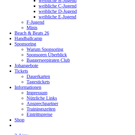
weibliche B-Jugend
weibliche C-Jugend
weibliche D-Jugend
weibliche E-Jugend
F-Jugend
Minis
Beach & Beats 26
Handballcamp
Sponsoring
Warum Sponsoring
Sponsoren Überblick
Baggerseepiraten Club
Jobangebote
Tickets
Dauerkarten
Tagestickets
Informationen
Impressum
Nützliche Links
Ansprechpartner
Trainingszeiten
Eintrittspreise
Shop