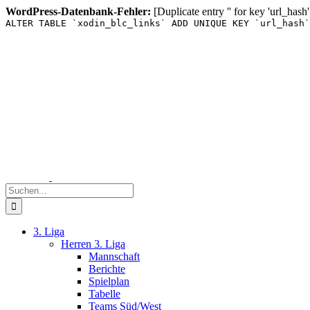
WordPress-Datenbank-Fehler:
[Duplicate entry '' for key 'url_hash'
ALTER TABLE `xodin_blc_links` ADD UNIQUE KEY `url_hash`
Zum
Inhalt
springen
Suche
nach:
3. Liga
Herren 3. Liga
Mannschaft
Berichte
Spielplan
Tabelle
Teams Süd/West