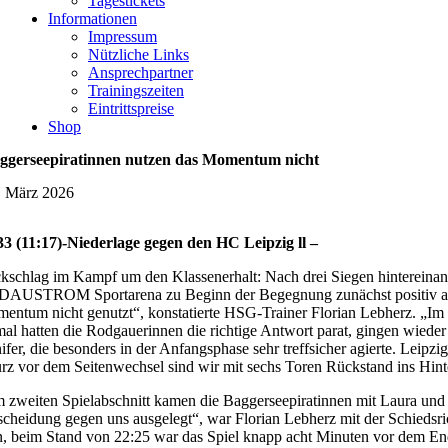
Tagestickets
Informationen
Impressum
Nützliche Links
Ansprechpartner
Trainingszeiten
Eintrittspreise
Shop
ggerseepiratinnen nutzen das Momentum nicht
. März 2026
33 (11:17)-Niederlage gegen den HC Leipzig ll –
kschlag im Kampf um den Klassenerhalt: Nach drei Siegen hintereinan
AUSTROM Sportarena zu Beginn der Begegnung zunächst positiv ausgese
entum nicht genutzt“, konstatierte HSG-Trainer Florian Lebherz. „Im Ve
mal hatten die Rodgauerinnen die richtige Antwort parat, gingen wieder
fer, die besonders in der Anfangsphase sehr treffsicher agierte. Leipzi
rz vor dem Seitenwechsel sind wir mit sechs Toren Rückstand ins Hinter
 zweiten Spielabschnitt kamen die Baggerseepiratinnen mit Laura und K
scheidung gegen uns ausgelegt“, war Florian Lebherz mit der Schiedsri
n, beim Stand von 22:25 war das Spiel knapp acht Minuten vor dem End