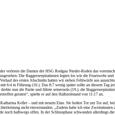
der verloren die Damen der HSG Rodgau Nieder-Roden das vorentscheide
hen: Die Baggerseepiratinnen legten los wie die Feuerwehr und führ
rlauf des ersten Abschnitts hatten wir sieben Fehlwürfe aus aussichts
 mit 6:4 in Führung (10.). Das 8:7 wenig später sollte an diesem Tag 
g drehte nun die Partie und führte seinerseits (19.), die Baggerseepira
treffen geraten“, spielte er auf den Halbzeitstand von 11:17 an.
atharina Keller – und mit neuem Elan. Sie holten Tor um Tor auf, beim
chterleistung nicht einverstanden. „Zudem habe ich eine Zweiminuten-Z
e noch halbwegs offen. In der Schlussphase schwanden allerdings die 