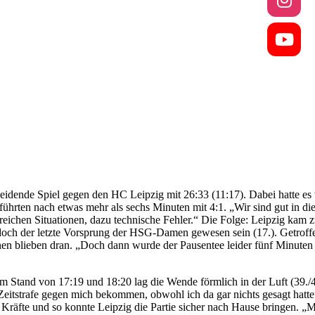
nde Spiel gegen den HC Leipzig mit 26:33 (11:17). Dabei hatte es vo
ten nach etwas mehr als sechs Minuten mit 4:1. „Wir sind gut in di
reichen Situationen, dazu technische Fehler.“ Die Folge: Leipzig kam 
jedoch der letzte Vorsprung der HSG-Damen gewesen sein (17.). Getroffe
tinnen blieben dran. „Doch dann wurde der Pausentee leider fünf Minuten
 Stand von 17:19 und 18:20 lag die Wende förmlich in der Luft (39./41
eitstrafe gegen mich bekommen, obwohl ich da gar nichts gesagt hatte
Kräfte und so konnte Leipzig die Partie sicher nach Hause bringen. „M