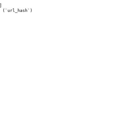
]
 (`url_hash`)