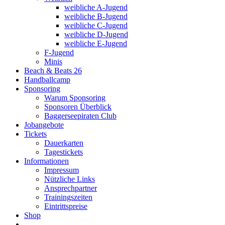
weibliche A-Jugend
weibliche B-Jugend
weibliche C-Jugend
weibliche D-Jugend
weibliche E-Jugend
F-Jugend
Minis
Beach & Beats 26
Handballcamp
Sponsoring
Warum Sponsoring
Sponsoren Überblick
Baggerseepiraten Club
Jobangebote
Tickets
Dauerkarten
Tagestickets
Informationen
Impressum
Nützliche Links
Ansprechpartner
Trainingszeiten
Eintrittspreise
Shop