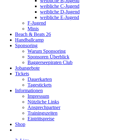
weibliche B-Jugend
weibliche C-Jugend
weibliche D-Jugend
weibliche E-Jugend
F-Jugend
Minis
Beach & Beats 26
Handballcamp
Sponsoring
Warum Sponsoring
Sponsoren Überblick
Baggerseepiraten Club
Jobangebote
Tickets
Dauerkarten
Tagestickets
Informationen
Impressum
Nützliche Links
Ansprechpartner
Trainingszeiten
Eintrittspreise
Shop