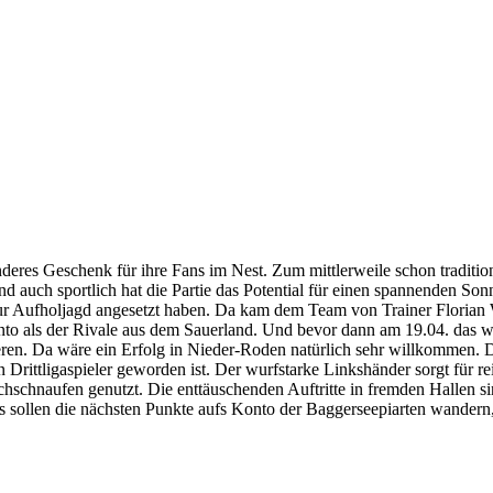
res Geschenk für ihre Fans im Nest. Zum mittlerweile schon traditione
ch sportlich hat die Partie das Potential für einen spannenden So
zur Aufholjagd angesetzt haben. Da kam dem Team von Trainer Flori
onto als der Rivale aus dem Sauerland. Und bevor dann am 19.04. das
eren. Da wäre ein Erfolg in Nieder-Roden natürlich sehr willkommen. Da
Drittligaspieler geworden ist. Der wurfstarke Linkshänder sorgt für 
chnaufen genutzt. Die enttäuschenden Auftritte in fremden Hallen sind
 sollen die nächsten Punkte aufs Konto der Baggerseepiarten wandern,