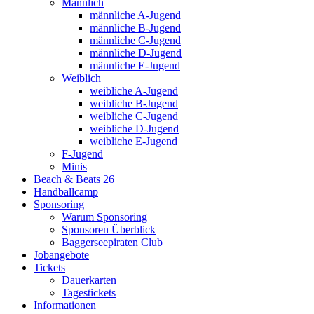
Männlich
männliche A-Jugend
männliche B-Jugend
männliche C-Jugend
männliche D-Jugend
männliche E-Jugend
Weiblich
weibliche A-Jugend
weibliche B-Jugend
weibliche C-Jugend
weibliche D-Jugend
weibliche E-Jugend
F-Jugend
Minis
Beach & Beats 26
Handballcamp
Sponsoring
Warum Sponsoring
Sponsoren Überblick
Baggerseepiraten Club
Jobangebote
Tickets
Dauerkarten
Tagestickets
Informationen