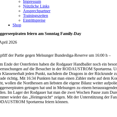
Impressum
Nützliche Links
Ansprechpartner
Trainingszeiten
Eintrittspreise
Shop
ggerseepiraten feiern am Sonntag Family-Day
 April 2026
pfiff der Partie gegen Melsunger Bundesliga-Reserve um 16:00 h –
m Ende der Osterferien haben die Rodgauer Handballer noch ein besonde
erraschungen auf die Besucher in der RODAUSTROM Sportarena. Und au
n Klassenerhalt jeden Punkt, nachdem die Dragons in der Rückrunde 
rade richtig. Mit 16:34 Punkten hat man einen Zähler mehr auf dem K
eht, wollen die Nordhessen am liebsten die eigene Bilanz weiter aufpoli
ggerseepiraten getragen hat und in Melsungen zu einem herausragenden 
ellen. Im Lager der Rodgauer hat man die zwei Wochen Pause zum Durchs
mmer wieder das „Heimgesicht“ zeigen. Mit der Unterstützung der Fans
DAUSTROM Sportarena feiern können.