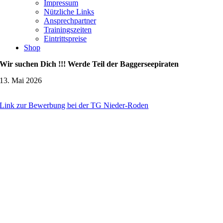
Impressum
Nützliche Links
Ansprechpartner
Trainingszeiten
Eintrittspreise
Shop
Wir suchen Dich !!! Werde Teil der Baggerseepiraten
13. Mai 2026
Link zur Bewerbung bei der TG Nieder-Roden