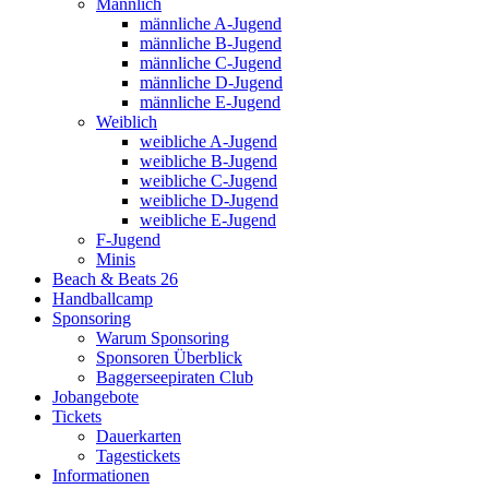
Männlich
männliche A-Jugend
männliche B-Jugend
männliche C-Jugend
männliche D-Jugend
männliche E-Jugend
Weiblich
weibliche A-Jugend
weibliche B-Jugend
weibliche C-Jugend
weibliche D-Jugend
weibliche E-Jugend
F-Jugend
Minis
Beach & Beats 26
Handballcamp
Sponsoring
Warum Sponsoring
Sponsoren Überblick
Baggerseepiraten Club
Jobangebote
Tickets
Dauerkarten
Tagestickets
Informationen