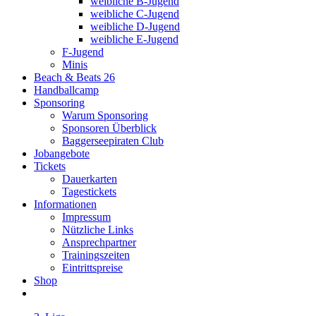
weibliche B-Jugend
weibliche C-Jugend
weibliche D-Jugend
weibliche E-Jugend
F-Jugend
Minis
Beach & Beats 26
Handballcamp
Sponsoring
Warum Sponsoring
Sponsoren Überblick
Baggerseepiraten Club
Jobangebote
Tickets
Dauerkarten
Tagestickets
Informationen
Impressum
Nützliche Links
Ansprechpartner
Trainingszeiten
Eintrittspreise
Shop