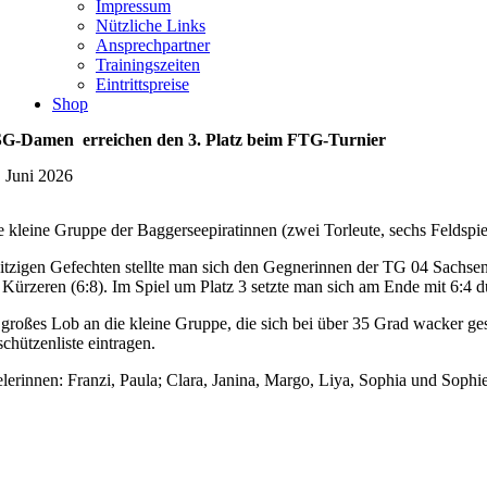
Impressum
Nützliche Links
Ansprechpartner
Trainingszeiten
Eintrittspreise
Shop
G-Damen erreichen den 3. Platz beim FTG-Turnier
. Juni 2026
e kleine Gruppe der Baggerseepiratinnen (zwei Torleute, sechs Feldspie
hitzigen Gefechten stellte man sich den Gegnerinnen der TG 04 Sach
 Kürzeren (6:8). Im Spiel um Platz 3 setzte man sich am Ende mit 6:4 d
 großes Lob an die kleine Gruppe, die sich bei über 35 Grad wacker ges
chützenliste eintragen.
elerinnen: Franzi, Paula; Clara, Janina, Margo, Liya, Sophia und Sophi