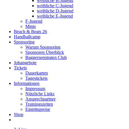
weibliche B-Jugend
weibliche C-Jugend
weibliche D-Jugend
weibliche E-Jugend
F-Jugend
Minis
Beach & Beats 26
Handballcamp
Sponsoring
Warum Sponsoring
Sponsoren Überblick
Baggerseepiraten Club
Jobangebote
Tickets
Dauerkarten
Tagestickets
Informationen
Impressum
Nützliche Links
Ansprechpartner
Trainingszeiten
Eintrittspreise
Shop