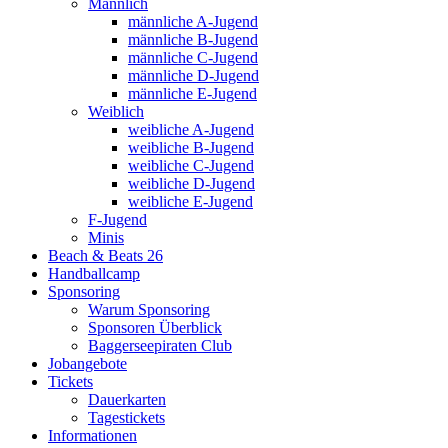
Männlich
männliche A-Jugend
männliche B-Jugend
männliche C-Jugend
männliche D-Jugend
männliche E-Jugend
Weiblich
weibliche A-Jugend
weibliche B-Jugend
weibliche C-Jugend
weibliche D-Jugend
weibliche E-Jugend
F-Jugend
Minis
Beach & Beats 26
Handballcamp
Sponsoring
Warum Sponsoring
Sponsoren Überblick
Baggerseepiraten Club
Jobangebote
Tickets
Dauerkarten
Tagestickets
Informationen