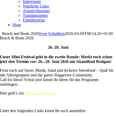
Impressum
Nützliche Links
Ansprechpartner
Trainingszeiten
Eintrittspreise
Shop
Beach and Beats 2026
Sven Schultheis
2026-03-09T08:54:26+01:00
Beach & Beats 2026
26.-28. Juni
Unser Mini-Festival geht in die zweite Runde: Merkt euch schon
jetzt den Termin vor: 26.–28. Juni 2026 am Strandbad Rodgau!
Freut euch auf Sport, Musik, Sand und leckeres Streetfood – Spaß für
alle Altersgruppen und die ganze Baggersee-Community.
Call for Ideas! Schon jetzt könnt ihr Ideen für das Programm
einbringen:
Hier geht’s zur
Mitmach-Umfrage
Unter den folgenden Links könnt ihr euch anmelden: