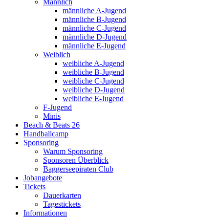
Männlich
männliche A-Jugend
männliche B-Jugend
männliche C-Jugend
männliche D-Jugend
männliche E-Jugend
Weiblich
weibliche A-Jugend
weibliche B-Jugend
weibliche C-Jugend
weibliche D-Jugend
weibliche E-Jugend
F-Jugend
Minis
Beach & Beats 26
Handballcamp
Sponsoring
Warum Sponsoring
Sponsoren Überblick
Baggerseepiraten Club
Jobangebote
Tickets
Dauerkarten
Tagestickets
Informationen