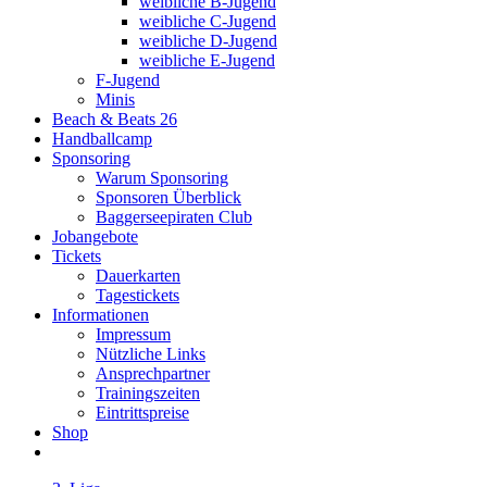
weibliche B-Jugend
weibliche C-Jugend
weibliche D-Jugend
weibliche E-Jugend
F-Jugend
Minis
Beach & Beats 26
Handballcamp
Sponsoring
Warum Sponsoring
Sponsoren Überblick
Baggerseepiraten Club
Jobangebote
Tickets
Dauerkarten
Tagestickets
Informationen
Impressum
Nützliche Links
Ansprechpartner
Trainingszeiten
Eintrittspreise
Shop