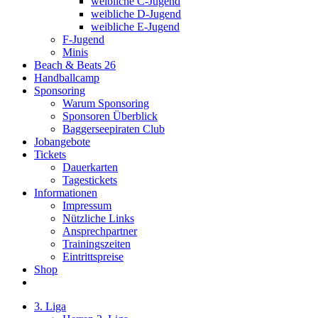
weibliche C-Jugend
weibliche D-Jugend
weibliche E-Jugend
F-Jugend
Minis
Beach & Beats 26
Handballcamp
Sponsoring
Warum Sponsoring
Sponsoren Überblick
Baggerseepiraten Club
Jobangebote
Tickets
Dauerkarten
Tagestickets
Informationen
Impressum
Nützliche Links
Ansprechpartner
Trainingszeiten
Eintrittspreise
Shop
3. Liga