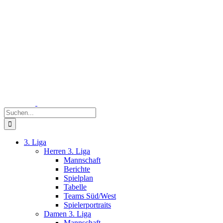
Zum
Inhalt
springen
Suche
nach:
3. Liga
Herren 3. Liga
Mannschaft
Berichte
Spielplan
Tabelle
Teams Süd/West
Spielerportraits
Damen 3. Liga
Mannschaft