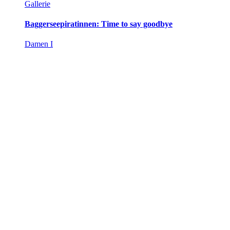
Gallerie
Baggerseepiratinnen: Time to say goodbye
Damen I