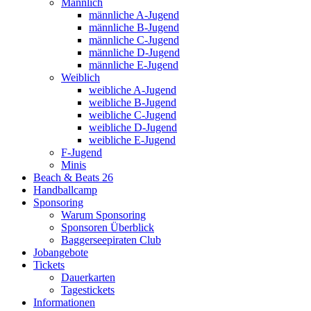
Männlich
männliche A-Jugend
männliche B-Jugend
männliche C-Jugend
männliche D-Jugend
männliche E-Jugend
Weiblich
weibliche A-Jugend
weibliche B-Jugend
weibliche C-Jugend
weibliche D-Jugend
weibliche E-Jugend
F-Jugend
Minis
Beach & Beats 26
Handballcamp
Sponsoring
Warum Sponsoring
Sponsoren Überblick
Baggerseepiraten Club
Jobangebote
Tickets
Dauerkarten
Tagestickets
Informationen