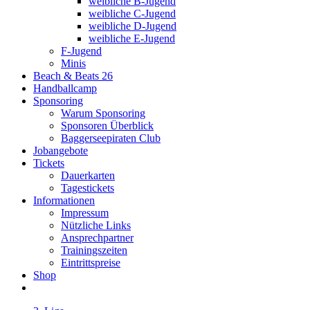
weibliche B-Jugend
weibliche C-Jugend
weibliche D-Jugend
weibliche E-Jugend
F-Jugend
Minis
Beach & Beats 26
Handballcamp
Sponsoring
Warum Sponsoring
Sponsoren Überblick
Baggerseepiraten Club
Jobangebote
Tickets
Dauerkarten
Tagestickets
Informationen
Impressum
Nützliche Links
Ansprechpartner
Trainingszeiten
Eintrittspreise
Shop