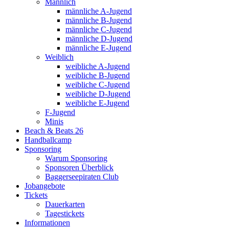
Männlich
männliche A-Jugend
männliche B-Jugend
männliche C-Jugend
männliche D-Jugend
männliche E-Jugend
Weiblich
weibliche A-Jugend
weibliche B-Jugend
weibliche C-Jugend
weibliche D-Jugend
weibliche E-Jugend
F-Jugend
Minis
Beach & Beats 26
Handballcamp
Sponsoring
Warum Sponsoring
Sponsoren Überblick
Baggerseepiraten Club
Jobangebote
Tickets
Dauerkarten
Tagestickets
Informationen