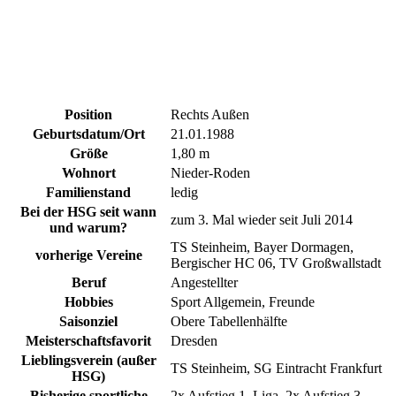
Position
Rechts Außen
Geburtsdatum/Ort
21.01.1988
Größe
1,80 m
Wohnort
Nieder-Roden
Familienstand
ledig
Bei der HSG seit wann
zum 3. Mal wieder seit Juli 2014
und warum?
TS Steinheim, Bayer Dormagen,
vorherige Vereine
Bergischer HC 06, TV Großwallstadt
Beruf
Angestellter
Hobbies
Sport Allgemein, Freunde
Saisonziel
Obere Tabellenhälfte
Meisterschaftsfavorit
Dresden
Lieblingsverein (außer
TS Steinheim, SG Eintracht Frankfurt
HSG)
Bisherige sportliche
2x Aufstieg 1. Liga, 2x Aufstieg 3.