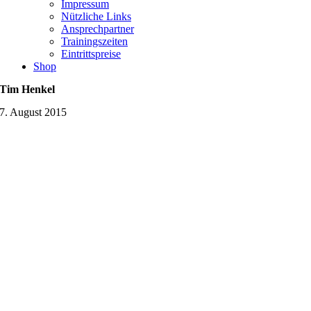
Impressum
Nützliche Links
Ansprechpartner
Trainingszeiten
Eintrittspreise
Shop
Tim Henkel
7. August 2015