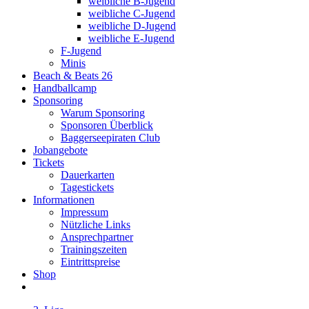
weibliche B-Jugend
weibliche C-Jugend
weibliche D-Jugend
weibliche E-Jugend
F-Jugend
Minis
Beach & Beats 26
Handballcamp
Sponsoring
Warum Sponsoring
Sponsoren Überblick
Baggerseepiraten Club
Jobangebote
Tickets
Dauerkarten
Tagestickets
Informationen
Impressum
Nützliche Links
Ansprechpartner
Trainingszeiten
Eintrittspreise
Shop