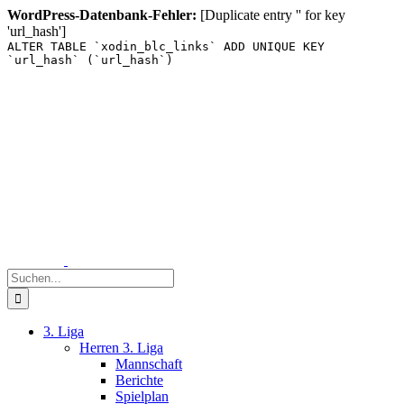
WordPress-Datenbank-Fehler:
[Duplicate entry '' for key
'url_hash']
ALTER TABLE `xodin_blc_links` ADD UNIQUE KEY
`url_hash` (`url_hash`)
Zum
Inhalt
springen
Suche
nach:
3. Liga
Herren 3. Liga
Mannschaft
Berichte
Spielplan