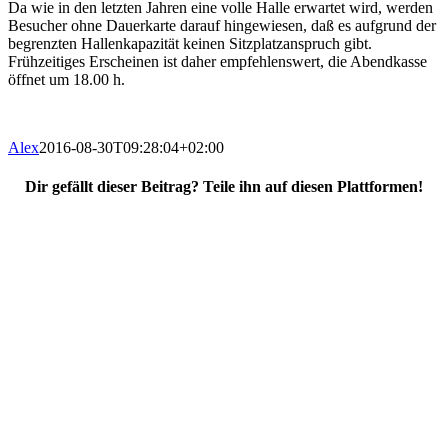
Da wie in den letzten Jahren eine volle Halle erwartet wird, werden
Besucher ohne Dauerkarte darauf hingewiesen, daß es aufgrund der
begrenzten Hallenkapazität keinen Sitzplatzanspruch gibt.
Frühzeitiges Erscheinen ist daher empfehlenswert, die Abendkasse
öffnet um 18.00 h.
Alex
2016-08-30T09:28:04+02:00
Dir gefällt dieser Beitrag? Teile ihn auf diesen Plattformen!
Facebook
X
Reddit
WhatsApp
E-
Mail