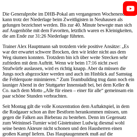
Die Generalprobe im DHB-Pokal am vergangenen Wochenende
kann trotz der Niederlage beim Zweitligisten in Neuhausen als
gelungen bezeichnet werden. Bis zur 40. Minute bewegte man sich
auf Augenhöhe mit dem Favoriten, letztlich waren es Kleinigkeiten,
die am Ende zur 31:26 Niederlage führten.
Trainer Alex Hauptmann sah trotzdem viele positive Ansätze: „Es
war der erwartet schwere Brocken, den wir leider nicht aus dem
Weg räumen konnten. Trotzdem bin ich über weite Strecken sehr
zufrieden mit dem Auftritt. Wenn wir beim 17:16 nicht zwei
Strafwürfe auslassen, wird es richtig knapp. Aber da müssen die
Jungs noch abgezockter werden und auch im Hinblick auf Samstag
die Fehlerquote minimieren.“ Zum Teambuilding trug dann noch ein
launiger Abend in der Stuttgarter Innenstadt bei, bei dem Keller &
Co. nach dem Motto „Alle für einen – einer für alle“ gemeinsam ein
paar schöne Stunden verbrachten.
Seit Montag gilt die volle Konzentration dem Auftaktspiel, in dem
die Rodgauer schon an ihre Bestform herankommen müssen, um
gegen die Falken aus Bieberau zu bestehen. Denn im Gegensatz
zum Weininsel-Turnier wird Gästetrainer Ludwig diesmal wohl
seine besten Akteure nicht schonen und den Hausherren einen
großen Kampf liefern. Das Hauptaugenmerk muß auf die