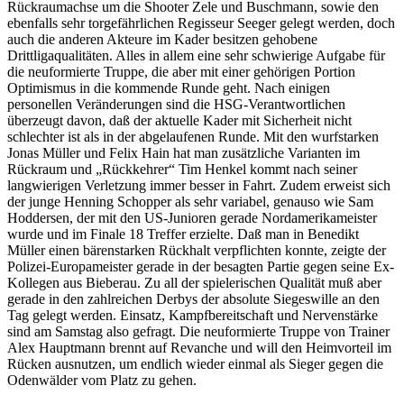
Rückraumachse um die Shooter Zele und Buschmann, sowie den
ebenfalls sehr torgefährlichen Regisseur Seeger gelegt werden, doch
auch die anderen Akteure im Kader besitzen gehobene
Drittligaqualitäten. Alles in allem eine sehr schwierige Aufgabe für
die neuformierte Truppe, die aber mit einer gehörigen Portion
Optimismus in die kommende Runde geht. Nach einigen
personellen Veränderungen sind die HSG-Verantwortlichen
überzeugt davon, daß der aktuelle Kader mit Sicherheit nicht
schlechter ist als in der abgelaufenen Runde. Mit den wurfstarken
Jonas Müller und Felix Hain hat man zusätzliche Varianten im
Rückraum und „Rückkehrer“ Tim Henkel kommt nach seiner
langwierigen Verletzung immer besser in Fahrt. Zudem erweist sich
der junge Henning Schopper als sehr variabel, genauso wie Sam
Hoddersen, der mit den US-Junioren gerade Nordamerikameister
wurde und im Finale 18 Treffer erzielte. Daß man in Benedikt
Müller einen bärenstarken Rückhalt verpflichten konnte, zeigte der
Polizei-Europameister gerade in der besagten Partie gegen seine Ex-
Kollegen aus Bieberau. Zu all der spielerischen Qualität muß aber
gerade in den zahlreichen Derbys der absolute Siegeswille an den
Tag gelegt werden. Einsatz, Kampfbereitschaft und Nervenstärke
sind am Samstag also gefragt. Die neuformierte Truppe von Trainer
Alex Hauptmann brennt auf Revanche und will den Heimvorteil im
Rücken ausnutzen, um endlich wieder einmal als Sieger gegen die
Odenwälder vom Platz zu gehen.