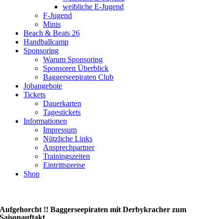
weibliche E-Jugend
F-Jugend
Minis
Beach & Beats 26
Handballcamp
Sponsoring
Warum Sponsoring
Sponsoren Überblick
Baggerseepiraten Club
Jobangebote
Tickets
Dauerkarten
Tagestickets
Informationen
Impressum
Nützliche Links
Ansprechpartner
Trainingszeiten
Eintrittspreise
Shop
Aufgehorcht !! Baggerseepiraten mit Derbykracher zum
Saisonauftakt