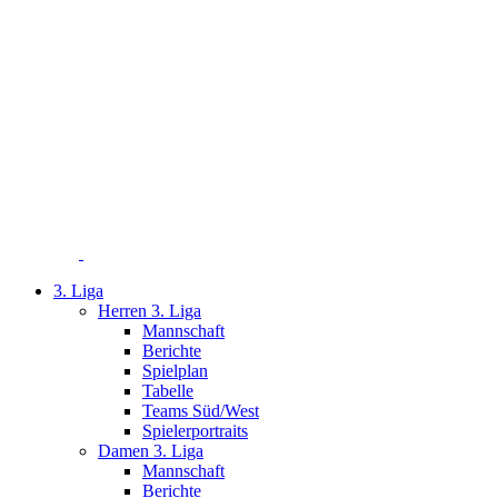
Zum
Inhalt
springen
3. Liga
Herren 3. Liga
Mannschaft
Berichte
Spielplan
Tabelle
Teams Süd/West
Spielerportraits
Damen 3. Liga
Mannschaft
Berichte