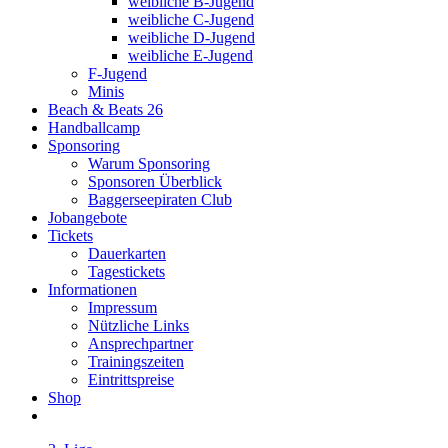
weibliche B-Jugend
weibliche C-Jugend
weibliche D-Jugend
weibliche E-Jugend
F-Jugend
Minis
Beach & Beats 26
Handballcamp
Sponsoring
Warum Sponsoring
Sponsoren Überblick
Baggerseepiraten Club
Jobangebote
Tickets
Dauerkarten
Tagestickets
Informationen
Impressum
Nützliche Links
Ansprechpartner
Trainingszeiten
Eintrittspreise
Shop