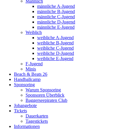
Männlich
männliche A-Jugend
männliche B-Jugend
männliche C-Jugend
männliche D-Jugend
männliche E-Jugend
Weiblich
weibliche A-Jugend
weibliche B-Jugend
weibliche C-Jugend
weibliche D-Jugend
weibliche E-Jugend
F-Jugend
Minis
Beach & Beats 26
Handballcamp
Sponsoring
Warum Sponsoring
Sponsoren Überblick
Baggerseepiraten Club
Jobangebote
Tickets
Dauerkarten
Tagestickets
Informationen