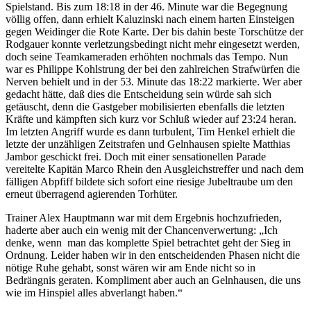
Spielstand. Bis zum 18:18 in der 46. Minute war die Begegnung
völlig offen, dann erhielt Kaluzinski nach einem harten Einsteigen
gegen Weidinger die Rote Karte. Der bis dahin beste Torschütze der
Rodgauer konnte verletzungsbedingt nicht mehr eingesetzt werden,
doch seine Teamkameraden erhöhten nochmals das Tempo. Nun
war es Philippe Kohlstrung der bei den zahlreichen Strafwürfen die
Nerven behielt und in der 53. Minute das 18:22 markierte. Wer aber
gedacht hätte, daß dies die Entscheidung sein würde sah sich
getäuscht, denn die Gastgeber mobilisierten ebenfalls die letzten
Kräfte und kämpften sich kurz vor Schluß wieder auf 23:24 heran.
Im letzten Angriff wurde es dann turbulent, Tim Henkel erhielt die
letzte der unzähligen Zeitstrafen und Gelnhausen spielte Matthias
Jambor geschickt frei. Doch mit einer sensationellen Parade
vereitelte Kapitän Marco Rhein den Ausgleichstreffer und nach dem
fälligen Abpfiff bildete sich sofort eine riesige Jubeltraube um den
erneut überragend agierenden Torhüter.
Trainer Alex Hauptmann war mit dem Ergebnis hochzufrieden,
haderte aber auch ein wenig mit der Chancenverwertung: „Ich
denke, wenn man das komplette Spiel betrachtet geht der Sieg in
Ordnung. Leider haben wir in den entscheidenden Phasen nicht die
nötige Ruhe gehabt, sonst wären wir am Ende nicht so in
Bedrängnis geraten. Kompliment aber auch an Gelnhausen, die uns
wie im Hinspiel alles abverlangt haben.“