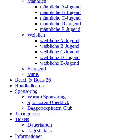
Männlich
männliche A-Jugend
männliche B-Jugend
männliche C-Jugend
männliche D-Jugend
männliche E-Jugend
Weiblich
weibliche A-Jugend
weibliche B-Jugend
weibliche C-Jugend
weibliche D-Jugend
weibliche E-Jugend
F-Jugend
Minis
Beach & Beats 26
Handballcamp
Sponsoring
Warum Sponsoring
Sponsoren Überblick
Baggerseepiraten Club
Jobangebote
Tickets
Dauerkarten
Tagestickets
Informationen