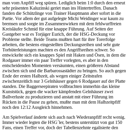
man vom Anpfiff weg spüren. Lediglich beim 1:0 durch den erneut
sehr präsenten Kaluzinski geriet man ins Hintertreffen. Danach
fanden die Schützlinge von Trainer Hauptmann aber sofort in die
Partie. Vor allem der gut aufgelegte Michi Weidinger war kaum zu
bremsen und sorgte im Zusammenwirken mit dem fehlwurffreien
Kreisläufer Schmid für eine knappe Führung. Auf Seiten der
Gastgeber war es Torjäger Eurich, der die HSG-Deckung vor
Probleme stellte. Beide Teams mußten hart für ihre Torerfolge
arbeiten, die bestens eingestellten Deckungsreihen und sehr gute
Torhüterleistungen machten es den Angriffsreihen schwer. So
entwickelte sich ein knappes Spiel mit Haken und Ösen, in dem die
Rodgauer immer ein paar Treffer vorlegten, es aber in den
entscheidenden Momenten versäumten, einen größeren Abstand
zwischen sich und die Barbarossastädter zu bringen. So auch gegen
Ende der ersten Halbzeit, als wegen einiger Zeitstrafen
zwischenzeitlich nur 3 Gelnhäuser gegen 6 Rodgauer auf der Platte
standen. Die Baggerseepiraten vollbrachten immerhin das kleine
Kunststück, gegen die wacker kämpfenden Gelnhäuser zwei
Ballverluste zu produzieren und anstatt mit einer Führung im
Rücken in die Pause zu gehen, mußte man mit dem Halbzeitpfiff
noch den 12:12 Ausgleich hinnehmen.
Am Spielverlauf änderte sich auch nach Wiederanpfiff recht wenig.
Immer wieder legten die HSG´ler, bestens unterstützt von gut 150
Fans, einen Treffer vor, doch der Tabellenzehnte egalisierte den