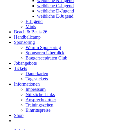
weibliche B-Jugend
weibliche C-Jugend
weibliche D-Jugend
weibliche E-Jugend
F-Jugend
Minis
Beach & Beats 26
Handballcamp
Sponsoring
Warum Sponsoring
Sponsoren Überblick
Baggerseepiraten Club
Jobangebote
Tickets
Dauerkarten
Tagestickets
Informationen
Impressum
Nützliche Links
Ansprechpartner
Trainingszeiten
Eintrittspreise
Shop