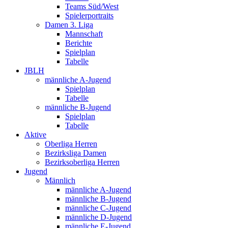
Teams Süd/West
Spielerportraits
Damen 3. Liga
Mannschaft
Berichte
Spielplan
Tabelle
JBLH
männliche A-Jugend
Spielplan
Tabelle
männliche B-Jugend
Spielplan
Tabelle
Aktive
Oberliga Herren
Bezirksliga Damen
Bezirksoberliga Herren
Jugend
Männlich
männliche A-Jugend
männliche B-Jugend
männliche C-Jugend
männliche D-Jugend
männliche E-Jugend