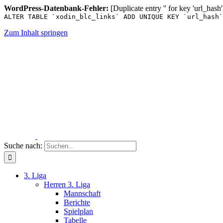
WordPress-Datenbank-Fehler:
[Duplicate entry '' for key 'url_hash'
ALTER TABLE `xodin_blc_links` ADD UNIQUE KEY `url_hash`
Zum Inhalt springen
Suche nach:
3. Liga
Herren 3. Liga
Mannschaft
Berichte
Spielplan
Tabelle