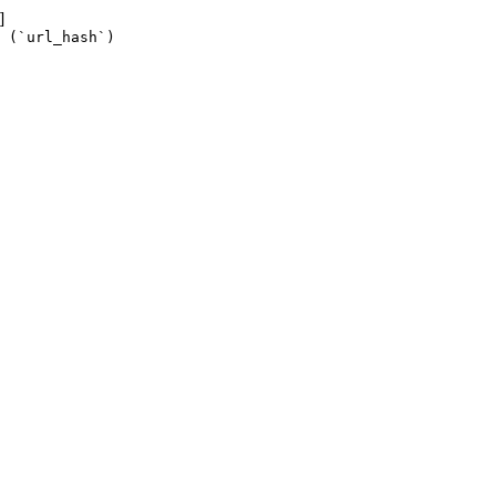
]
 (`url_hash`)