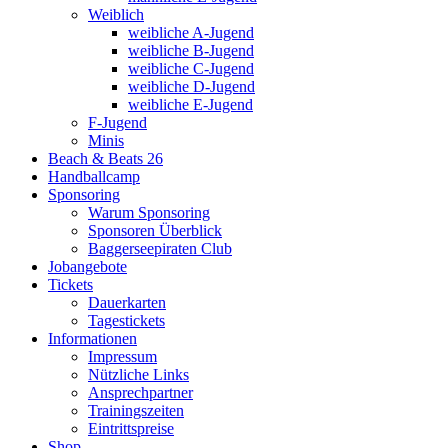
Weiblich
weibliche A-Jugend
weibliche B-Jugend
weibliche C-Jugend
weibliche D-Jugend
weibliche E-Jugend
F-Jugend
Minis
Beach & Beats 26
Handballcamp
Sponsoring
Warum Sponsoring
Sponsoren Überblick
Baggerseepiraten Club
Jobangebote
Tickets
Dauerkarten
Tagestickets
Informationen
Impressum
Nützliche Links
Ansprechpartner
Trainingszeiten
Eintrittspreise
Shop