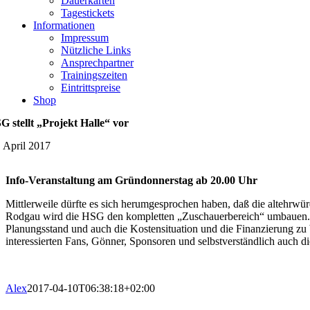
Dauerkarten
Tagestickets
Informationen
Impressum
Nützliche Links
Ansprechpartner
Trainingszeiten
Eintrittspreise
Shop
G stellt „Projekt Halle“ vor
. April 2017
Info-Veranstaltung am Gründonnerstag ab 20.00 Uhr
Mittlerweile dürfte es sich herumgesprochen haben, daß die altehrwür
Rodgau wird die HSG den kompletten „Zuschauerbereich“ umbauen. He
Planungsstand und auch die Kostensituation und die Finanzierung zu b
interessierten Fans, Gönner, Sponsoren und selbstverständlich auch di
Alex
2017-04-10T06:38:18+02:00