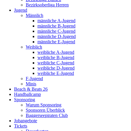
Bezirksoberliga Herren
Jugend
Männlich
männliche A-Jugend
männliche B-Jugend
männliche C-Jugend
männliche D-Jugend
männliche E-Jugend
Weiblich
weibliche A-Jugend
weibliche B-Jugend
weibliche C-Jugend
weibliche D-Jugend
weibliche E-Jugend
F-Jugend
Minis
Beach & Beats 26
Handballcamp
Sponsoring
Warum Sponsoring
Sponsoren Überblick
Baggerseepiraten Club
Jobangebote
Tickets