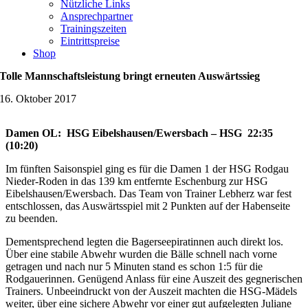
Nützliche Links
Ansprechpartner
Trainingszeiten
Eintrittspreise
Shop
Tolle Mannschaftsleistung bringt erneuten Auswärtssieg
16. Oktober 2017
Damen OL: HSG Eibelshausen/Ewersbach – HSG 22:35
(10:20)
Im fünften Saisonspiel ging es für die Damen 1 der HSG Rodgau
Nieder-Roden in das 139 km entfernte Eschenburg zur HSG
Eibelshausen/Ewersbach. Das Team von Trainer Lebherz war fest
entschlossen, das Auswärtsspiel mit 2 Punkten auf der Habenseite
zu beenden.
Dementsprechend legten die Bagerseepiratinnen auch direkt los.
Über eine stabile Abwehr wurden die Bälle schnell nach vorne
getragen und nach nur 5 Minuten stand es schon 1:5 für die
Rodgauerinnen. Genügend Anlass für eine Auszeit des gegnerischen
Trainers. Unbeeindruckt von der Auszeit machten die HSG-Mädels
weiter, über eine sichere Abwehr vor einer gut aufgelegten Juliane