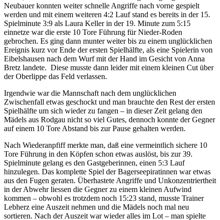
Neubauer konnten weiter schnelle Angriffe nach vorne gespielt
werden und mit einem weiteren 4:2 Lauf stand es bereits in der 15.
Spielminute 3:9 als Laura Keller in der 19. Minute zum 5:15
einnetze war die erste 10 Tore Führung für Nieder-Roden
gebrochen. Es ging dann munter weiter bis zu einem unglücklichen
Ereignis kurz vor Ende der ersten Spielhälfte, als eine Spielerin von
Eibelshausen nach dem Wurf mit der Hand im Gesicht von Anna
Bretz landete. Diese musste dann leider mit einem kleinen Cut über
der Oberlippe das Feld verlassen.
Irgendwie war die Mannschaft nach dem unglücklichen
Zwischenfall etwas geschockt und man brauchte den Rest der ersten
Spielhälfte um sich wieder zu fangen – in dieser Zeit gelang den
Mädels aus Rodgau nicht so viel Gutes, dennoch konnte der Gegner
auf einem 10 Tore Abstand bis zur Pause gehalten werden.
Nach Wiederanpfiff merkte man, daß eine vermeintlich sichere 10
Tore Führung in den Köpfen schon etwas auslöst, bis zur 39.
Spielminute gelang es den Gastgeberinnen, einen 5:3 Lauf
hinzulegen. Das komplette Spiel der Bagerseepiratinnen war etwas
aus den Fugen geraten. Überhastete Angriffe und Unkonzentriertheit
in der Abwehr liessen die Gegner zu einem kleinen Aufwind
kommen – obwohl es trotzdem noch 15:23 stand, musste Trainer
Lebherz eine Auszeit nehmen und die Mädels noch mal neu
sortieren. Nach der Auszeit war wieder alles im Lot – man spielte