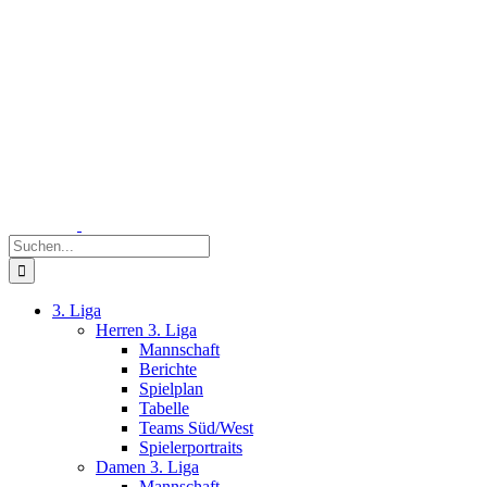
Zum
Inhalt
springen
Suche
nach:
3. Liga
Herren 3. Liga
Mannschaft
Berichte
Spielplan
Tabelle
Teams Süd/West
Spielerportraits
Damen 3. Liga
Mannschaft