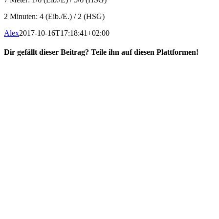
2 Minuten: 4 (Eib./E.) / 2 (HSG)
Alex
2017-10-16T17:18:41+02:00
Dir gefällt dieser Beitrag? Teile ihn auf diesen Plattformen!
Facebook
X
Reddit
WhatsApp
E-
Mail