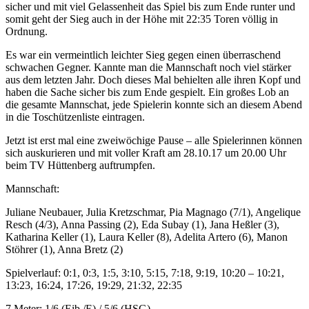
sicher und mit viel Gelassenheit das Spiel bis zum Ende runter und
somit geht der Sieg auch in der Höhe mit 22:35 Toren völlig in
Ordnung.
Es war ein vermeintlich leichter Sieg gegen einen überraschend
schwachen Gegner. Kannte man die Mannschaft noch viel stärker
aus dem letzten Jahr. Doch dieses Mal behielten alle ihren Kopf und
haben die Sache sicher bis zum Ende gespielt. Ein großes Lob an
die gesamte Mannschat, jede Spielerin konnte sich an diesem Abend
in die Toschützenliste eintragen.
Jetzt ist erst mal eine zweiwöchige Pause – alle Spielerinnen können
sich auskurieren und mit voller Kraft am 28.10.17 um 20.00 Uhr
beim TV Hüttenberg auftrumpfen.
Mannschaft:
Juliane Neubauer, Julia Kretzschmar, Pia Magnago (7/1), Angelique
Resch (4/3), Anna Passing (2), Eda Subay (1), Jana Heßler (3),
Katharina Keller (1), Laura Keller (8), Adelita Artero (6), Manon
Stöhrer (1), Anna Bretz (2)
Spielverlauf: 0:1, 0:3, 1:5, 3:10, 5:15, 7:18, 9:19, 10:20 – 10:21,
13:23, 16:24, 17:26, 19:29, 21:32, 22:35
7 Meter: 1/6 (Eib./E) / 5/6 (HSG)