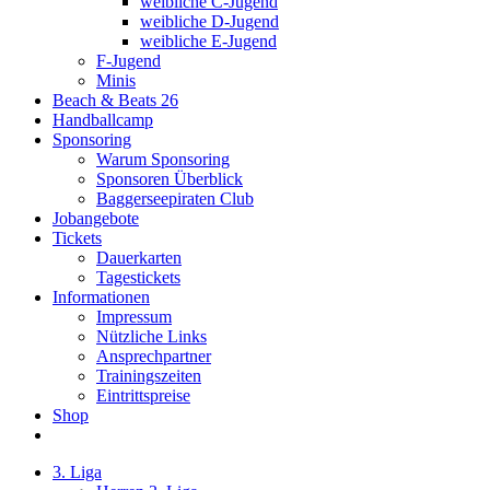
weibliche C-Jugend
weibliche D-Jugend
weibliche E-Jugend
F-Jugend
Minis
Beach & Beats 26
Handballcamp
Sponsoring
Warum Sponsoring
Sponsoren Überblick
Baggerseepiraten Club
Jobangebote
Tickets
Dauerkarten
Tagestickets
Informationen
Impressum
Nützliche Links
Ansprechpartner
Trainingszeiten
Eintrittspreise
Shop
3. Liga