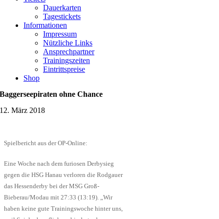
Dauerkarten
Tagestickets
Informationen
Impressum
Nützliche Links
Ansprechpartner
Trainingszeiten
Eintrittspreise
Shop
Baggerseepiraten ohne Chance
12. März 2018
Spielbericht aus der OP-Online:
Eine Woche nach dem furiosen Derbysieg
gegen die HSG Hanau verloren die Rodgauer
das Hessenderby bei der MSG Groß-
Bieberau/Modau mit 27:33 (13:19). „Wir
haben keine gute Trainingswoche hinter uns,