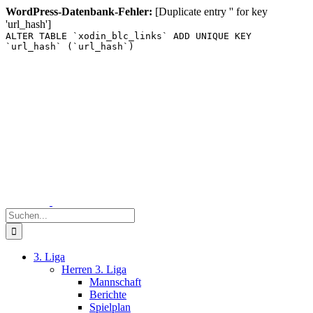
WordPress-Datenbank-Fehler:
[Duplicate entry '' for key
'url_hash']
ALTER TABLE `xodin_blc_links` ADD UNIQUE KEY
`url_hash` (`url_hash`)
Zum
Inhalt
springen
Suche
nach:
3. Liga
Herren 3. Liga
Mannschaft
Berichte
Spielplan