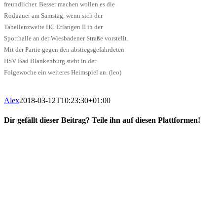
freundlicher. Besser machen wollen es die
Rodgauer am Samstag, wenn sich der
Tabellenzweite HC Erlangen II in der
Sporthalle an der Wiesbadener Straße vorstellt.
Mit der Partie gegen den abstiegsgefährdeten
HSV Bad Blankenburg steht in der
Folgewoche ein weiteres Heimspiel an. (leo)
Alex
2018-03-12T10:23:30+01:00
Dir gefällt dieser Beitrag? Teile ihn auf diesen Plattformen!
Facebook
X
Reddit
WhatsApp
E-
Mail