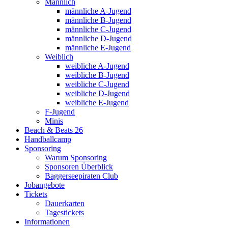
Männlich
männliche A-Jugend
männliche B-Jugend
männliche C-Jugend
männliche D-Jugend
männliche E-Jugend
Weiblich
weibliche A-Jugend
weibliche B-Jugend
weibliche C-Jugend
weibliche D-Jugend
weibliche E-Jugend
F-Jugend
Minis
Beach & Beats 26
Handballcamp
Sponsoring
Warum Sponsoring
Sponsoren Überblick
Baggerseepiraten Club
Jobangebote
Tickets
Dauerkarten
Tagestickets
Informationen