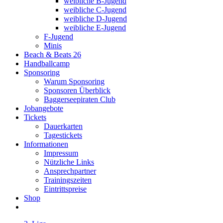
weibliche B-Jugend
weibliche C-Jugend
weibliche D-Jugend
weibliche E-Jugend
F-Jugend
Minis
Beach & Beats 26
Handballcamp
Sponsoring
Warum Sponsoring
Sponsoren Überblick
Baggerseepiraten Club
Jobangebote
Tickets
Dauerkarten
Tagestickets
Informationen
Impressum
Nützliche Links
Ansprechpartner
Trainingszeiten
Eintrittspreise
Shop