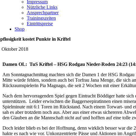
Impressum
Nützliche Links
Ansprechpartner
Trainingszeiten
Eintrittspreise
Shop
pflosigkeit kostet Punkte in Kriftel
. Oktober 2018
Damen OL: TuS Kriftel – HSG Rodgau Nieder-Roden 24:23 (14
Am Sonntagnachmittag machten sich die Damen 1 der HSG Rodgau Nie
Mitte würde fehlen, sondern auch bei Torfrau Jana Menge, die sich a
Rückraumspielerin Pia Magnago, die seit 2 Wochen mit einer Erkältung
Nach dem hervorragenden Spiel gegen Eintracht Böddiger hatte sic
unterstützen. Leider erwischten die Baggerseepiratinnen einen misera
Spielminute mit 6:1 Toren im Rückstand. Nach einem Torwart- und ei
sah es aber trotzdem noch aus. Aber aus einer etwas sichereren Abwe
den Glauben an die Mannschaft nicht auf und hofften auf eine tolle zw
Doch leider blieb es bei der Hoffnung, denn wirklich besser war die 
hakte es nach wie vor. Unkonzentrierte Pässe und Aktionen im Angrif