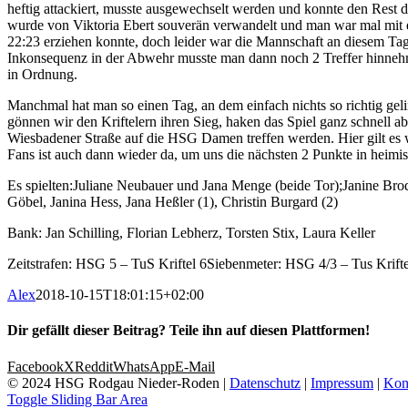
heftig attackiert, musste ausgewechselt werden und konnte den Rest 
wurde von Viktoria Ebert souverän verwandelt und man war mal mit e
22:23 erziehen konnte, doch leider war die Mannschaft an diesem Ta
Inkonsequenz in der Abwehr musste man dann noch 2 Treffer hinnehme
in Ordnung.
Manchmal hat man so einen Tag, an dem einfach nichts so richtig ge
gönnen wir den Kriftelern ihren Sieg, haken das Spiel ganz schnell
Wiesbadener Straße auf die HSG Damen treffen werden. Hier gilt es wi
Fans ist auch dann wieder da, um uns die nächsten 2 Punkte in heimis
Es spielten:Juliane Neubauer und Jana Menge (beide Tor);Janine Brod
Göbel, Janina Hess, Jana Heßler (1), Christin Burgard (2)
Bank: Jan Schilling, Florian Lebherz, Torsten Stix, Laura Keller
Zeitstrafen: HSG 5 – TuS Kriftel 6Siebenmeter: HSG 4/3 – Tus Kriftel 
Alex
2018-10-15T18:01:15+02:00
Dir gefällt dieser Beitrag? Teile ihn auf diesen Plattformen!
Facebook
X
Reddit
WhatsApp
E-Mail
© 2024 HSG Rodgau Nieder-Roden |
Datenschutz
|
Impressum
|
Kon
Toggle Sliding Bar Area