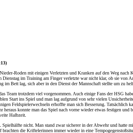
:13)
der-Roden mit einigen Verletzten und Kranken auf den Weg nach Krif
m Dienstag im Training am Finger verletzte war nicht klar, ob sie von
 im Bett lag, sich aber in den Dienst der Mannschaft stellte um zu hel
h das Team trotzdem viel vorgenommen. Auch einige Fans der HSG hab
blen Start ins Spiel und man lag aufgrund von sehr vielen Unsicherheite
nigen Feldspielerwechseln erhoffte man sich Besserung. Tatsächlich k
hr heraus konnte man das Spiel nach vorne wieder etwas festigen und b
eite Halbzeit.
2. Spielhälfte nicht. Man stand zwar sicherer in der Abwehr und hatte
f brachten die Kriftelerinnen immer wieder in eine Tempogegenstoßsitu