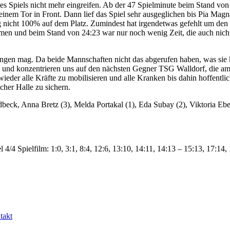
des Spiels nicht mehr eingreifen. Ab der 47 Spielminute beim Stand vo
inem Tor in Front. Dann lief das Spiel sehr ausgeglichen bis Pia Mag
g nicht 100% auf dem Platz. Zumindest hat irgendetwas gefehlt um de
n und beim Stand von 24:23 war nur noch wenig Zeit, die auch nicht 
lingen mag. Da beide Mannschaften nicht das abgerufen haben, was si
 ab und konzentrieren uns auf den nächsten Gegner TSG Walldorf, die
eder alle Kräfte zu mobilisieren und alle Kranken bis dahin hoffentli
cher Halle zu sichern.
beck, Anna Bretz (3), Melda Portakal (1), Eda Subay (2), Viktoria Ebe
4/4 Spielfilm: 1:0, 3:1, 8:4, 12:6, 13:10, 14:11, 14:13 – 15:13, 17:14,
takt