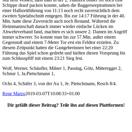
Schippe drauf packen konnte, sahen die Baggerseepiratinnen bei
einer Halbzeitführung von 11:13 noch recht zuversichtlich dem
zweiten Spielabschnitt entgegen. Bis zur 14:17 Führung in der 40.
Min. hatte diese Zuversicht auch noch Bestand. Während die
Heimmannschaft danach immer wieder einfache Lücken im
Abwehrverband fand, machten es sich unsere 2. Damen im Angriff
immer schwerer. So konnte man bis zur 57.Min. außer einem
Gegenstoß und einem 7-Meter Tor erst ein Feldtor erzielen. Zu
diesem Zeitpunkt hatten die Gastgeberinnen bei einer 22:20
Führung das Spiel schon gedreht und hielten diesen Vorsprung bis
zum Schlusspfiff mit einem 23:21 Sieg fest.
Wolf, Werner, Schäufler, Milner 1, Passing, Götz, Mitteregger 2,
Schnur 1, Ja.Pietschmann 1,
Ochs 4, Schäfer 3, von der Au 1, Je. Pietschmann, Resch 8/4.
Rene Marzo
2019-03-07T10:08:33+01:00
Dir gefällt dieser Beitrag? Teile ihn auf diesen Plattformen!
Facebook
X
Reddit
WhatsApp
E-
Mail