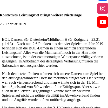
Kollektives Leistungstief bringt weitere Niederlage
25. Februar 2019
BOL Damen: SG Dietesheim/Mühlheim-HSG Rodgau 2 23:21
(11:13) – Nach nun 2:6 Punkten aus den vier Spielen im Jahr 2019
befinden sich die BOL-Damen in einem nicht zu erklärendem
Leistungstief. Alles was die Mannschaft noch in der Hinrunde
auszeichnete, ist in der zweimonatigen Winterpause völlig verloren
gegangen. In Anbetracht der derzeitigen Verfassung müssen die
Saisonziele neu ausgerichtet werden.
Nach den letzten Pleiten nahmen sich unsere Damen zum Spiel bei
den abstiegsgefährdeten Dietesheimerinnen einiges vor. Der Anfang
war auch vielversprechend und man wähnte sich in der 11. Min.
beim Spielstand von 5:9 wieder auf der Erfolgsspur. Aber so wie
auch in den letzten Begegnungen konnte man im weiteren
Spielverlauf nicht die nötige Stabilität im Abwehrverband finden
und die Angriffe wurden oft zu unüberlegt angelegt.
Mit dem Wissen, dass man in der 2. Halbzeit bisher oft noch eine