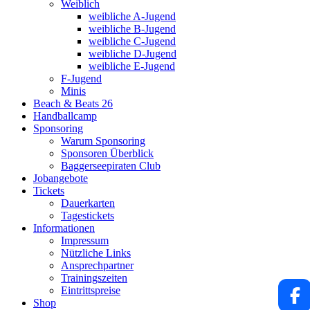
Weiblich
weibliche A-Jugend
weibliche B-Jugend
weibliche C-Jugend
weibliche D-Jugend
weibliche E-Jugend
F-Jugend
Minis
Beach & Beats 26
Handballcamp
Sponsoring
Warum Sponsoring
Sponsoren Überblick
Baggerseepiraten Club
Jobangebote
Tickets
Dauerkarten
Tagestickets
Informationen
Impressum
Nützliche Links
Ansprechpartner
Trainingszeiten
Eintrittspreise
Shop