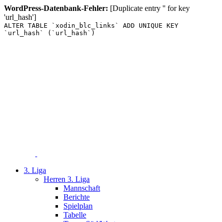
WordPress-Datenbank-Fehler:
[Duplicate entry '' for key
'url_hash']
ALTER TABLE `xodin_blc_links` ADD UNIQUE KEY
`url_hash` (`url_hash`)
Zum
Inhalt
springen
3. Liga
Herren 3. Liga
Mannschaft
Berichte
Spielplan
Tabelle