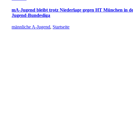
mA-Jugend bleibt trotz Niederlage gegen HT München in d
Jugend-Bundesliga
männliche A-Jugend
,
Startseite