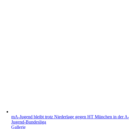
mA-Jugend bleibt trotz Niederlage gegen HT München in der A
Jugend-Bundesliga
Gallerie