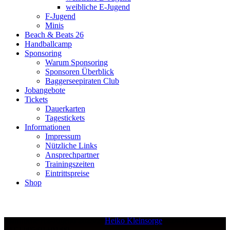
weibliche E-Jugend
F-Jugend
Minis
Beach & Beats 26
Handballcamp
Sponsoring
Warum Sponsoring
Sponsoren Überblick
Baggerseepiraten Club
Jobangebote
Tickets
Dauerkarten
Tagestickets
Informationen
Impressum
Nützliche Links
Ansprechpartner
Trainingszeiten
Eintrittspreise
Shop
Männliche A2-Jugend 2023/24
Heiko Kleinsorge
2024-11-
04T22:05:01+01:00