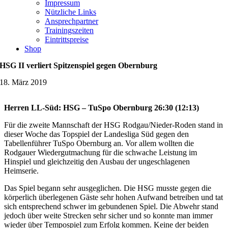
Impressum
Nützliche Links
Ansprechpartner
Trainingszeiten
Eintrittspreise
Shop
HSG II verliert Spitzenspiel gegen Obernburg
18. März 2019
Herren LL-Süd: HSG – TuSpo Obernburg 26:30 (12:13)
Für die zweite Mannschaft der HSG Rodgau/Nieder-Roden stand in
dieser Woche das Topspiel der Landesliga Süd gegen den
Tabellenführer TuSpo Obernburg an. Vor allem wollten die
Rodgauer Wiedergutmachung für die schwache Leistung im
Hinspiel und gleichzeitig den Ausbau der ungeschlagenen
Heimserie.
Das Spiel begann sehr ausgeglichen. Die HSG musste gegen die
körperlich überlegenen Gäste sehr hohen Aufwand betreiben und tat
sich entsprechend schwer im gebundenen Spiel. Die Abwehr stand
jedoch über weite Strecken sehr sicher und so konnte man immer
wieder über Tempospiel zum Erfolg kommen. Keine der beiden