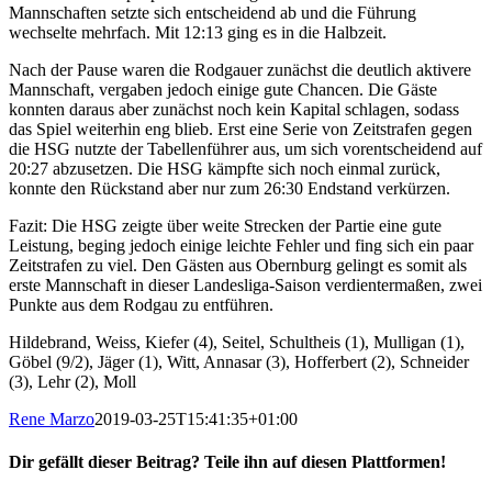
Mannschaften setzte sich entscheidend ab und die Führung
wechselte mehrfach. Mit 12:13 ging es in die Halbzeit.
Nach der Pause waren die Rodgauer zunächst die deutlich aktivere
Mannschaft, vergaben jedoch einige gute Chancen. Die Gäste
konnten daraus aber zunächst noch kein Kapital schlagen, sodass
das Spiel weiterhin eng blieb. Erst eine Serie von Zeitstrafen gegen
die HSG nutzte der Tabellenführer aus, um sich vorentscheidend auf
20:27 abzusetzen. Die HSG kämpfte sich noch einmal zurück,
konnte den Rückstand aber nur zum 26:30 Endstand verkürzen.
Fazit: Die HSG zeigte über weite Strecken der Partie eine gute
Leistung, beging jedoch einige leichte Fehler und fing sich ein paar
Zeitstrafen zu viel. Den Gästen aus Obernburg gelingt es somit als
erste Mannschaft in dieser Landesliga-Saison verdientermaßen, zwei
Punkte aus dem Rodgau zu entführen.
Hildebrand, Weiss, Kiefer (4), Seitel, Schultheis (1), Mulligan (1),
Göbel (9/2), Jäger (1), Witt, Annasar (3), Hofferbert (2), Schneider
(3), Lehr (2), Moll
Rene Marzo
2019-03-25T15:41:35+01:00
Dir gefällt dieser Beitrag? Teile ihn auf diesen Plattformen!