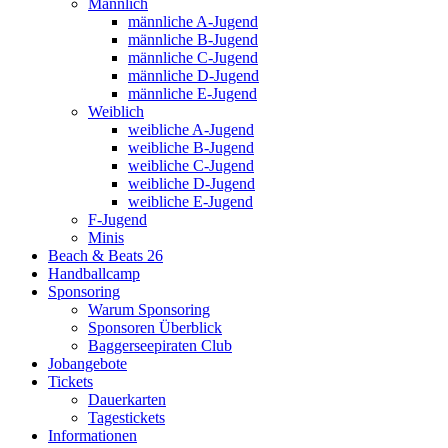
Männlich
männliche A-Jugend
männliche B-Jugend
männliche C-Jugend
männliche D-Jugend
männliche E-Jugend
Weiblich
weibliche A-Jugend
weibliche B-Jugend
weibliche C-Jugend
weibliche D-Jugend
weibliche E-Jugend
F-Jugend
Minis
Beach & Beats 26
Handballcamp
Sponsoring
Warum Sponsoring
Sponsoren Überblick
Baggerseepiraten Club
Jobangebote
Tickets
Dauerkarten
Tagestickets
Informationen