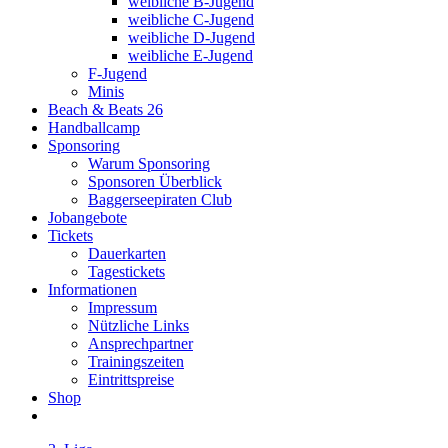
weibliche B-Jugend
weibliche C-Jugend
weibliche D-Jugend
weibliche E-Jugend
F-Jugend
Minis
Beach & Beats 26
Handballcamp
Sponsoring
Warum Sponsoring
Sponsoren Überblick
Baggerseepiraten Club
Jobangebote
Tickets
Dauerkarten
Tagestickets
Informationen
Impressum
Nützliche Links
Ansprechpartner
Trainingszeiten
Eintrittspreise
Shop