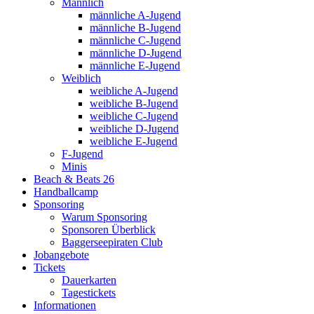
Männlich
männliche A-Jugend
männliche B-Jugend
männliche C-Jugend
männliche D-Jugend
männliche E-Jugend
Weiblich
weibliche A-Jugend
weibliche B-Jugend
weibliche C-Jugend
weibliche D-Jugend
weibliche E-Jugend
F-Jugend
Minis
Beach & Beats 26
Handballcamp
Sponsoring
Warum Sponsoring
Sponsoren Überblick
Baggerseepiraten Club
Jobangebote
Tickets
Dauerkarten
Tagestickets
Informationen