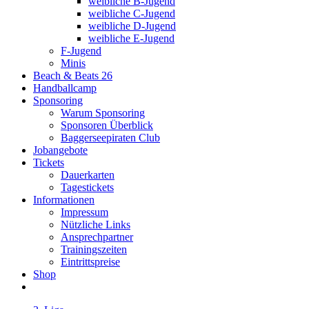
weibliche B-Jugend
weibliche C-Jugend
weibliche D-Jugend
weibliche E-Jugend
F-Jugend
Minis
Beach & Beats 26
Handballcamp
Sponsoring
Warum Sponsoring
Sponsoren Überblick
Baggerseepiraten Club
Jobangebote
Tickets
Dauerkarten
Tagestickets
Informationen
Impressum
Nützliche Links
Ansprechpartner
Trainingszeiten
Eintrittspreise
Shop