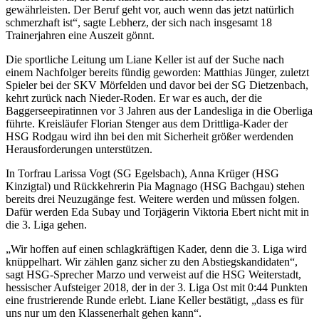
gewährleisten. Der Beruf geht vor, auch wenn das jetzt natürlich
schmerzhaft ist“, sagte Lebherz, der sich nach insgesamt 18
Trainerjahren eine Auszeit gönnt.
Die sportliche Leitung um Liane Keller ist auf der Suche nach
einem Nachfolger bereits fündig geworden: Matthias Jünger, zuletzt
Spieler bei der SKV Mörfelden und davor bei der SG Dietzenbach,
kehrt zurück nach Nieder-Roden. Er war es auch, der die
Baggerseepiratinnen vor 3 Jahren aus der Landesliga in die Oberliga
führte. Kreisläufer Florian Stenger aus dem Drittliga-Kader der
HSG Rodgau wird ihn bei den mit Sicherheit größer werdenden
Herausforderungen unterstützen.
In Torfrau Larissa Vogt (SG Egelsbach), Anna Krüger (HSG
Kinzigtal) und Rückkehrerin Pia Magnago (HSG Bachgau) stehen
bereits drei Neuzugänge fest. Weitere werden und müssen folgen.
Dafür werden Eda Subay und Torjägerin Viktoria Ebert nicht mit in
die 3. Liga gehen.
„Wir hoffen auf einen schlagkräftigen Kader, denn die 3. Liga wird
knüppelhart. Wir zählen ganz sicher zu den Abstiegskandidaten“,
sagt HSG-Sprecher Marzo und verweist auf die HSG Weiterstadt,
hessischer Aufsteiger 2018, der in der 3. Liga Ost mit 0:44 Punkten
eine frustrierende Runde erlebt. Liane Keller bestätigt, „dass es für
uns nur um den Klassenerhalt gehen kann“.