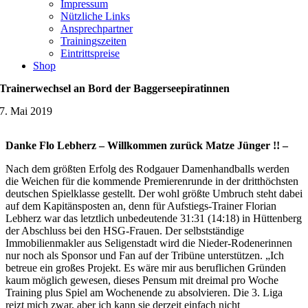
Impressum
Nützliche Links
Ansprechpartner
Trainingszeiten
Eintrittspreise
Shop
Trainerwechsel an Bord der Baggerseepiratinnen
7. Mai 2019
Danke Flo Lebherz – Willkommen zurück Matze Jünger !! –
Nach dem größten Erfolg des Rodgauer Damenhandballs werden
die Weichen für die kommende Premierenrunde in der dritthöchsten
deutschen Spielklasse gestellt. Der wohl größte Umbruch steht dabei
auf dem Kapitänsposten an, denn für Aufstiegs-Trainer Florian
Lebherz war das letztlich unbedeutende 31:31 (14:18) in Hüttenberg
der Abschluss bei den HSG-Frauen. Der selbstständige
Immobilienmakler aus Seligenstadt wird die Nieder-Rodenerinnen
nur noch als Sponsor und Fan auf der Tribüne unterstützen. „Ich
betreue ein großes Projekt. Es wäre mir aus beruflichen Gründen
kaum möglich gewesen, dieses Pensum mit dreimal pro Woche
Training plus Spiel am Wochenende zu absolvieren. Die 3. Liga
reizt mich zwar, aber ich kann sie derzeit einfach nicht