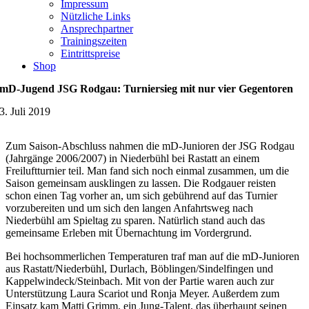
Impressum
Nützliche Links
Ansprechpartner
Trainingszeiten
Eintrittspreise
Shop
mD-Jugend JSG Rodgau: Turniersieg mit nur vier Gegentoren
3. Juli 2019
Zum Saison-Abschluss nahmen die mD-Junioren der JSG Rodgau
(Jahrgänge 2006/2007) in Niederbühl bei Rastatt an einem
Freiluftturnier teil. Man fand sich noch einmal zusammen, um die
Saison gemeinsam ausklingen zu lassen. Die Rodgauer reisten
schon einen Tag vorher an, um sich gebührend auf das Turnier
vorzubereiten und um sich den langen Anfahrtsweg nach
Niederbühl am Spieltag zu sparen. Natürlich stand auch das
gemeinsame Erleben mit Übernachtung im Vordergrund.
Bei hochsommerlichen Temperaturen traf man auf die mD-Junioren
aus Rastatt/Niederbühl, Durlach, Böblingen/Sindelfingen und
Kappelwindeck/Steinbach. Mit von der Partie waren auch zur
Unterstützung Laura Scariot und Ronja Meyer. Außerdem zum
Einsatz kam Matti Grimm, ein Jung-Talent, das überhaupt seinen