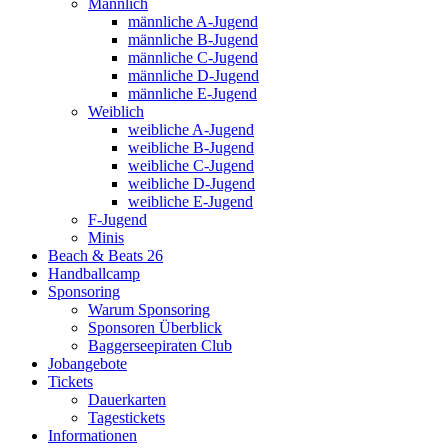
Männlich
männliche A-Jugend
männliche B-Jugend
männliche C-Jugend
männliche D-Jugend
männliche E-Jugend
Weiblich
weibliche A-Jugend
weibliche B-Jugend
weibliche C-Jugend
weibliche D-Jugend
weibliche E-Jugend
F-Jugend
Minis
Beach & Beats 26
Handballcamp
Sponsoring
Warum Sponsoring
Sponsoren Überblick
Baggerseepiraten Club
Jobangebote
Tickets
Dauerkarten
Tagestickets
Informationen