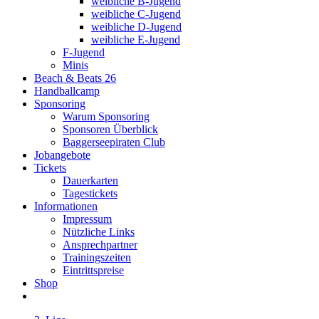
weibliche B-Jugend
weibliche C-Jugend
weibliche D-Jugend
weibliche E-Jugend
F-Jugend
Minis
Beach & Beats 26
Handballcamp
Sponsoring
Warum Sponsoring
Sponsoren Überblick
Baggerseepiraten Club
Jobangebote
Tickets
Dauerkarten
Tagestickets
Informationen
Impressum
Nützliche Links
Ansprechpartner
Trainingszeiten
Eintrittspreise
Shop