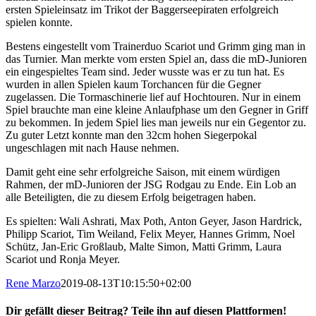
ersten Spieleinsatz im Trikot der Baggerseepiraten erfolgreich
spielen konnte.
Bestens eingestellt vom Trainerduo Scariot und Grimm ging man in
das Turnier. Man merkte vom ersten Spiel an, dass die mD-Junioren
ein eingespieltes Team sind. Jeder wusste was er zu tun hat. Es
wurden in allen Spielen kaum Torchancen für die Gegner
zugelassen. Die Tormaschinerie lief auf Hochtouren. Nur in einem
Spiel brauchte man eine kleine Anlaufphase um den Gegner in Griff
zu bekommen. In jedem Spiel lies man jeweils nur ein Gegentor zu.
Zu guter Letzt konnte man den 32cm hohen Siegerpokal
ungeschlagen mit nach Hause nehmen.
Damit geht eine sehr erfolgreiche Saison, mit einem würdigen
Rahmen, der mD-Junioren der JSG Rodgau zu Ende. Ein Lob an
alle Beteiligten, die zu diesem Erfolg beigetragen haben.
Es spielten: Wali Ashrati, Max Poth, Anton Geyer, Jason Hardrick,
Philipp Scariot, Tim Weiland, Felix Meyer, Hannes Grimm, Noel
Schütz, Jan-Eric Großlaub, Malte Simon, Matti Grimm, Laura
Scariot und Ronja Meyer.
Rene Marzo
2019-08-13T10:15:50+02:00
Dir gefällt dieser Beitrag? Teile ihn auf diesen Plattformen!