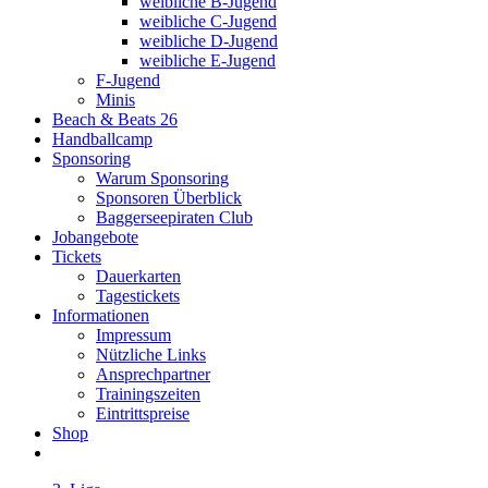
weibliche B-Jugend
weibliche C-Jugend
weibliche D-Jugend
weibliche E-Jugend
F-Jugend
Minis
Beach & Beats 26
Handballcamp
Sponsoring
Warum Sponsoring
Sponsoren Überblick
Baggerseepiraten Club
Jobangebote
Tickets
Dauerkarten
Tagestickets
Informationen
Impressum
Nützliche Links
Ansprechpartner
Trainingszeiten
Eintrittspreise
Shop