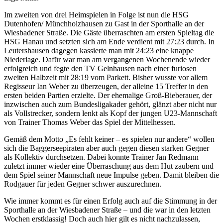
Im zweiten von drei Heimspielen in Folge ist nun die HSG
Dutenhofen/ Münchholzhausen zu Gast in der Sporthalle an der
Wiesbadener Straße. Die Gäste überraschten am ersten Spieltag die
HSG Hanau und setzten sich am Ende verdient mit 27:23 durch. In
Leutershausen dagegen kassierte man mit 24:23 eine knappe
Niederlage. Dafür war man am vergangenen Wochenende wieder
erfolgreich und fegte den TV Gelnhausen nach einer furiosen
zweiten Halbzeit mit 28:19 vom Parkett. Bisher wusste vor allem
Regisseur Ian Weber zu überzeugen, der alleine 15 Treffer in den
ersten beiden Partien erzielte. Der ehemalige Groß-Bieberauer, der
inzwischen auch zum Bundesligakader gehört, glänzt aber nicht nur
als Vollstrecker, sondern lenkt als Kopf der jungen U23-Mannschaft
von Trainer Thomas Weber das Spiel der Mittelhessen.
Gemäß dem Motto „Es fehlt keiner – es spielen nur andere“ wollen
sich die Baggerseepiraten aber auch gegen diesen starken Gegner
als Kollektiv durchsetzen. Dabei konnte Trainer Jan Redmann
zuletzt immer wieder eine Überraschung aus dem Hut zaubern und
dem Spiel seiner Mannschaft neue Impulse geben. Damit bleiben die
Rodgauer für jeden Gegner schwer auszurechnen.
Wie immer kommt es für einen Erfolg auch auf die Stimmung in der
Sporthalle an der Wiesbadener Straße – und die war in den letzten
Wochen erstklassig! Doch auch hier gilt es nicht nachzulassen,