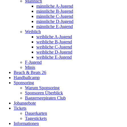
Männlich
männliche A-Jugend
männliche B-Jugend
männliche C-Jugend
männliche D-Jugend
männliche E-Jugend
Weiblich
weibliche A-Jugend
weibliche B-Jugend
weibliche C-Jugend
weibliche D-Jugend
weibliche E-Jugend
F-Jugend
Minis
Beach & Beats 26
Handballcamp
Sponsoring
Warum Sponsoring
Sponsoren Überblick
Baggerseepiraten Club
Jobangebote
Tickets
Dauerkarten
Tagestickets
Informationen