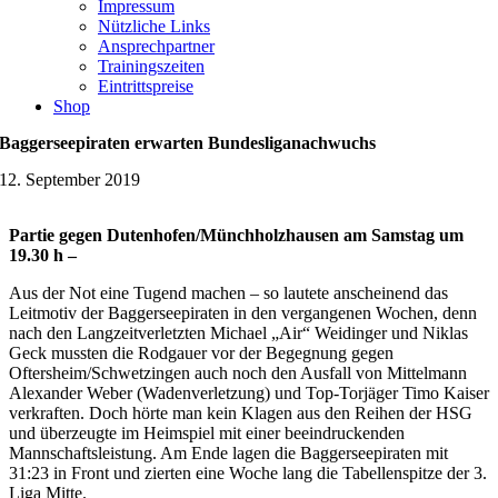
Impressum
Nützliche Links
Ansprechpartner
Trainingszeiten
Eintrittspreise
Shop
Baggerseepiraten erwarten Bundesliganachwuchs
12. September 2019
Partie gegen Dutenhofen/Münchholzhausen am Samstag um
19.30 h –
Aus der Not eine Tugend machen – so lautete anscheinend das
Leitmotiv der Baggerseepiraten in den vergangenen Wochen, denn
nach den Langzeitverletzten Michael „Air“ Weidinger und Niklas
Geck mussten die Rodgauer vor der Begegnung gegen
Oftersheim/Schwetzingen auch noch den Ausfall von Mittelmann
Alexander Weber (Wadenverletzung) und Top-Torjäger Timo Kaiser
verkraften. Doch hörte man kein Klagen aus den Reihen der HSG
und überzeugte im Heimspiel mit einer beeindruckenden
Mannschaftsleistung. Am Ende lagen die Baggerseepiraten mit
31:23 in Front und zierten eine Woche lang die Tabellenspitze der 3.
Liga Mitte.