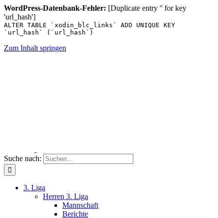
WordPress-Datenbank-Fehler:
[Duplicate entry '' for key
'url_hash']
ALTER TABLE `xodin_blc_links` ADD UNIQUE KEY
`url_hash` (`url_hash`)
Zum Inhalt springen
Suche nach:
3. Liga
Herren 3. Liga
Mannschaft
Berichte