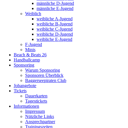
männliche D-Jugend
männliche E-Jugend
Weiblich
weibliche A-Jugend
weibliche B-Jugend
weibliche C-Jugend
weibliche D-Jugend
weibliche E-Jugend
F-Jugend
Minis
Beach & Beats 26
Handballcamp
Sponsoring
Warum Sponsoring
Sponsoren Überblick
Baggerseepiraten Club
Jobangebote
Tickets
Dauerkarten
Tagestickets
Informationen
Impressum
Nützliche Links
Ansprechpartner
Trainingszeiten