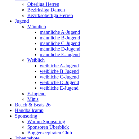
Oberliga Herren
Bezirksliga Damen
Bezirksoberliga Herren
Jugend
Männlich
männliche A-Jugend
männliche B-Jugend
männliche C-Jugend
männliche D-Jugend
männliche E-Jugend
Weiblich
weibliche A-Jugend
weibliche B-Jugend
weibliche C-Jugend
weibliche D-Jugend
weibliche E-Jugend
F-Jugend
Minis
Beach & Beats 26
Handballcamp
Sponsoring
Warum Sponsoring
Sponsoren Überblick
Baggerseepiraten Club
Jobangebote