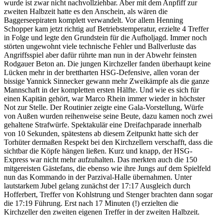
wurde ist zwar nicht nachvollziehbar. Aber mit dem Anpfiff zur
zweiten Halbzeit hatte es den Anschein, als wären die
Baggerseepiraten komplett verwandelt. Vor allem Henning
Schopper kam jetzt richtig auf Betriebstemperatur, erzielte 4 Treffer
in Folge und legte den Grundstein für die Aufholjagd. Immer noch
störten ungewohnt viele technische Fehler und Ballverluste das
Angriffsspiel aber dafür rührte man nun in der Abwehr feinsten
Rodgauer Beton an. Die jungen Kirchzeller fanden überhaupt keine
Lücken mehr in der brettharten HSG-Defensive, allen voran der
bissige Yannick Sinnecker gewann mehr Zweikämpfe als die ganze
Mannschaft in der kompletten ersten Hälfte. Und wie es sich für
einen Kapitän gehört, war Marco Rhein immer wieder in höchster
Not zur Stelle. Der Routinier zeigte eine Gala-Vorstellung, Würfe
von Außen wurden reihenweise seine Beute, dazu kamen noch zwei
gehaltene Strafwürfe. Spektakulär eine Dreifachparade innerhalb
von 10 Sekunden, spätestens ab diesem Zeitpunkt hatte sich der
Torhüter dermaßen Respekt bei den Kirchzellern verschafft, dass die
sichtbar die Köpfe hängen ließen. Kurz und knapp, der HSG-
Express war nicht mehr aufzuhalten. Das merkten auch die 150
mitgereisten Gästefans, die ebenso wie ihre Jungs auf dem Spielfeld
nun das Kommando in der Parzival-Halle übernahmen. Unter
lautstarkem Jubel gelang zunächst der 17:17 Ausgleich durch
Hofferbert, Treffer von Kohlstrung und Stenger brachten dann sogar
die 17:19 Führung. Erst nach 17 Minuten (!) erzielten die
Kirchzeller den zweiten eigenen Treffer in der zweiten Halbzeit.