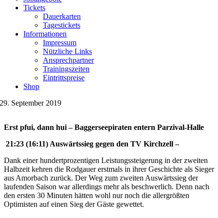
Tickets
Dauerkarten
Tagestickets
Informationen
Impressum
Nützliche Links
Ansprechpartner
Trainingszeiten
Eintrittspreise
Shop
29. September 2019
Erst pfui, dann hui – Baggerseepiraten entern Parzival-Halle
21:23 (16:11) Auswärtssieg gegen den TV Kirchzell –
Dank einer hundertprozentigen Leistungssteigerung in der zweiten
Halbzeit kehren die Rodgauer erstmals in ihrer Geschichte als Sieger
aus Amorbach zurück. Der Weg zum zweiten Auswärtssieg der
laufenden Saison war allerdings mehr als beschwerlich. Denn nach
den ersten 30 Minuten hätten wohl nur noch die allergrößten
Optimisten auf einen Sieg der Gäste gewettet.