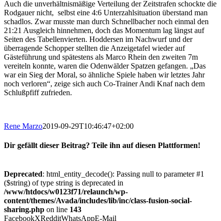
Auch die unverhältnismäßige Verteilung der Zeitstrafen schockte die
Rodgauer nicht, selbst eine 4:6 Unterzahlsituation überstand man
schadlos. Zwar musste man durch Schnellbacher noch einmal den
21:21 Ausgleich hinnehmen, doch das Momentum lag längst auf
Seiten des Tabellenvierten. Hoddersen im Nachwurf und der
überragende Schopper stellten die Anzeigetafel wieder auf
Gästeführung und spätestens als Marco Rhein den zweiten 7m
vereiteln konnte, waren die Odenwälder Spatzen gefangen. „Das
war ein Sieg der Moral, so ähnliche Spiele haben wir letztes Jahr
noch verloren“, zeige sich auch Co-Trainer Andi Knaf nach dem
Schlußpfiff zufrieden.
Rene Marzo
2019-09-29T10:46:47+02:00
Dir gefällt dieser Beitrag? Teile ihn auf diesen Plattformen!
Deprecated
: html_entity_decode(): Passing null to parameter #1
($string) of type string is deprecated in
/www/htdocs/w0123f71/relaunch/wp-
content/themes/Avada/includes/lib/inc/class-fusion-social-
sharing.php
on line
143
Facebook
X
Reddit
WhatsApp
E-Mail