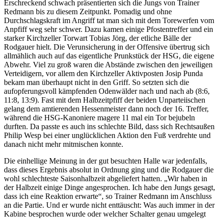
Erschreckend schwach präsentierten sich die Jungs von Trainer
Redmann bis zu diesem Zeitpunkt. Pomadig und ohne
Durchschlagskraft im Angriff tat man sich mit dem Torewerfen vom
Anpfiff weg sehr schwer. Dazu kamen einige Pfostentreffer und ein
starker Kirchzeller Torwart Tobias Jörg, der etliche Bälle der
Rodgauer hielt. Die Verunsicherung in der Offensive übertrug sich
allmählich auch auf das eigentliche Prunkstück der HSG, die eigene
Abwehr. Viel zu groß waren die Abstände zwischen den jeweiligen
Verteidigern, vor allem den Kirchzeller Aktivposten Josip Punda
bekam man überhaupt nicht in den Griff. So setzten sich die
aufopferungsvoll kämpfenden Odenwälder nach und nach ab (8:6,
11:8, 13:9). Fast mit dem Halbzeitpfiff der beiden Unparteiischen
gelang dem amtierenden Hessenmeister dann noch der 16. Treffer,
während die HSG-Kanoniere magere 11 mal ein Tor bejubeln
durften. Da passte es auch ins schlechte Bild, dass sich Rechtsaußen
Philip Wesp bei einer unglücklichen Aktion den Fuß verdrehte und
danach nicht mehr mitmischen konnte.
Die einhellige Meinung in der gut besuchten Halle war jedenfalls,
dass dieses Ergebnis absolut in Ordnung ging und die Rodgauer die
wohl schlechteste Saisonhalbzeit abgeliefert hatten. „Wir haben in
der Halbzeit einige Dinge angesprochen. Ich habe den Jungs gesagt,
dass ich eine Reaktion erwarte“, so Trainer Redmann im Anschluss
an die Partie. Und er wurde nicht enttäuscht: Was auch immer in der
Kabine besprochen wurde oder welcher Schalter genau umgelegt