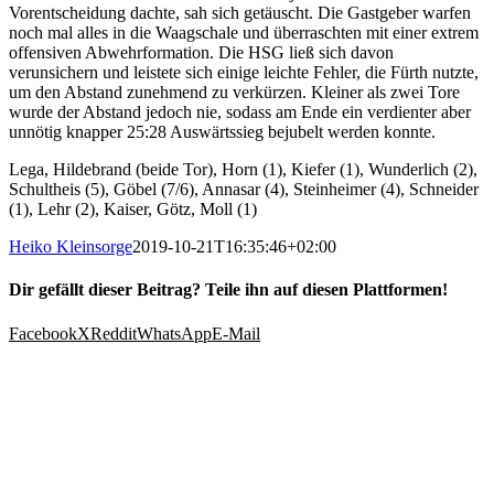
Vorentscheidung dachte, sah sich getäuscht. Die Gastgeber warfen
noch mal alles in die Waagschale und überraschten mit einer extrem
offensiven Abwehrformation. Die HSG ließ sich davon
verunsichern und leistete sich einige leichte Fehler, die Fürth nutzte,
um den Abstand zunehmend zu verkürzen. Kleiner als zwei Tore
wurde der Abstand jedoch nie, sodass am Ende ein verdienter aber
unnötig knapper 25:28 Auswärtssieg bejubelt werden konnte.
Lega, Hildebrand (beide Tor), Horn (1), Kiefer (1), Wunderlich (2),
Schultheis (5), Göbel (7/6), Annasar (4), Steinheimer (4), Schneider
(1), Lehr (2), Kaiser, Götz, Moll (1)
Heiko Kleinsorge
2019-10-21T16:35:46+02:00
Dir gefällt dieser Beitrag? Teile ihn auf diesen Plattformen!
Facebook
X
Reddit
WhatsApp
E-Mail