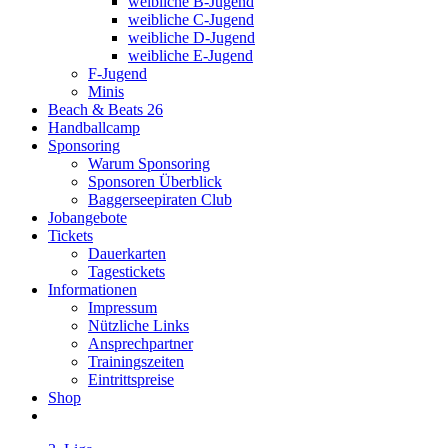
weibliche B-Jugend
weibliche C-Jugend
weibliche D-Jugend
weibliche E-Jugend
F-Jugend
Minis
Beach & Beats 26
Handballcamp
Sponsoring
Warum Sponsoring
Sponsoren Überblick
Baggerseepiraten Club
Jobangebote
Tickets
Dauerkarten
Tagestickets
Informationen
Impressum
Nützliche Links
Ansprechpartner
Trainingszeiten
Eintrittspreise
Shop