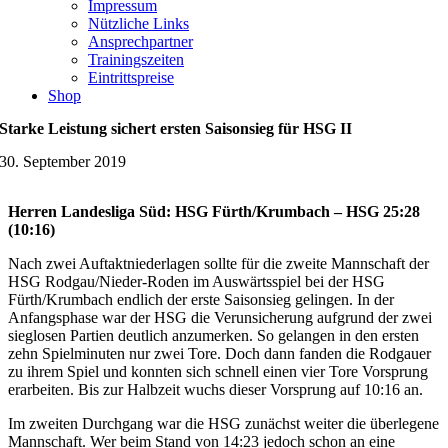
Impressum
Nützliche Links
Ansprechpartner
Trainingszeiten
Eintrittspreise
Shop
Starke Leistung sichert ersten Saisonsieg für HSG II
30. September 2019
Herren Landesliga Süd: HSG Fürth/Krumbach – HSG 25:28
(10:16)
Nach zwei Auftaktniederlagen sollte für die zweite Mannschaft der
HSG Rodgau/Nieder-Roden im Auswärtsspiel bei der HSG
Fürth/Krumbach endlich der erste Saisonsieg gelingen. In der
Anfangsphase war der HSG die Verunsicherung aufgrund der zwei
sieglosen Partien deutlich anzumerken. So gelangen in den ersten
zehn Spielminuten nur zwei Tore. Doch dann fanden die Rodgauer
zu ihrem Spiel und konnten sich schnell einen vier Tore Vorsprung
erarbeiten. Bis zur Halbzeit wuchs dieser Vorsprung auf 10:16 an.
Im zweiten Durchgang war die HSG zunächst weiter die überlegene
Mannschaft. Wer beim Stand von 14:23 jedoch schon an eine