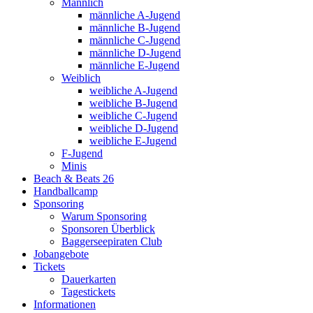
Männlich
männliche A-Jugend
männliche B-Jugend
männliche C-Jugend
männliche D-Jugend
männliche E-Jugend
Weiblich
weibliche A-Jugend
weibliche B-Jugend
weibliche C-Jugend
weibliche D-Jugend
weibliche E-Jugend
F-Jugend
Minis
Beach & Beats 26
Handballcamp
Sponsoring
Warum Sponsoring
Sponsoren Überblick
Baggerseepiraten Club
Jobangebote
Tickets
Dauerkarten
Tagestickets
Informationen