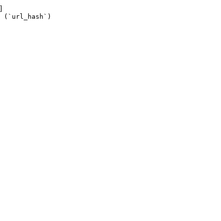
]
 (`url_hash`)