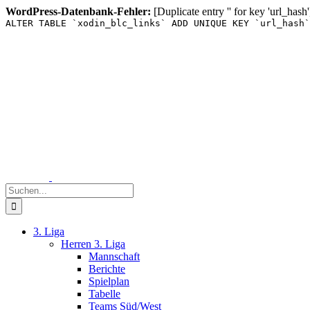
WordPress-Datenbank-Fehler:
[Duplicate entry '' for key 'url_hash'
ALTER TABLE `xodin_blc_links` ADD UNIQUE KEY `url_hash`
Zum
Inhalt
springen
Suche
nach:
3. Liga
Herren 3. Liga
Mannschaft
Berichte
Spielplan
Tabelle
Teams Süd/West