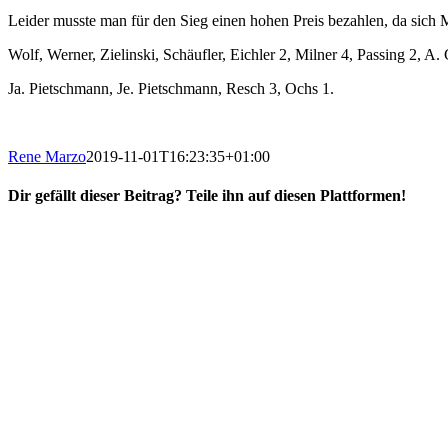
Leider musste man für den Sieg einen hohen Preis bezahlen, da si
Wolf, Werner, Zielinski, Schäufler, Eichler 2, Milner 4, Passing 2, A.
Ja. Pietschmann, Je. Pietschmann, Resch 3, Ochs 1.
Rene Marzo
2019-11-01T16:23:35+01:00
Dir gefällt dieser Beitrag? Teile ihn auf diesen Plattformen!
Facebook
X
Reddit
WhatsApp
E-
Mail