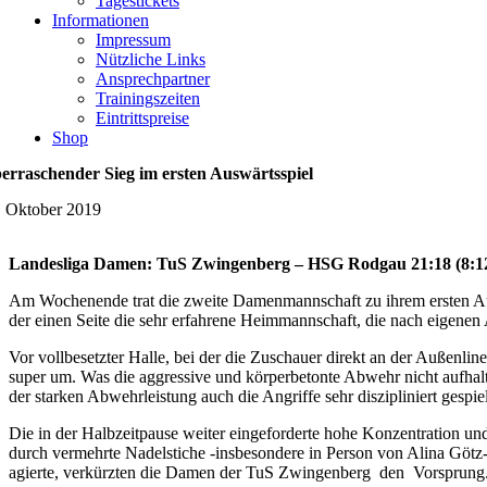
Tagestickets
Informationen
Impressum
Nützliche Links
Ansprechpartner
Trainingszeiten
Eintrittspreise
Shop
erraschender Sieg im ersten Auswärtsspiel
. Oktober 2019
Landesliga Damen: TuS Zwingenberg – HSG Rodgau 21:18 (8:1
Am Wochenende trat die zweite Damenmannschaft zu ihrem ersten Aus
der einen Seite die sehr erfahrene Heimmannschaft, die nach eigenen
Vor vollbesetzter Halle, bei der die Zuschauer direkt an der Außenl
super um. Was die aggressive und körperbetonte Abwehr nicht aufhalt
der starken Abwehrleistung auch die Angriffe sehr diszipliniert gespiel
Die in der Halbzeitpause weiter eingeforderte hohe Konzentration un
durch vermehrte Nadelstiche -insbesondere in Person von Alina Götz
agierte, verkürzten die Damen der TuS Zwingenberg den Vorsprung. D