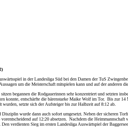
2)
wärtsspiel in der Landesliga Süd bei den Damen der TuS Zwingenberg 
 Aussagen um die Meisterschaft mitspielen kann und auf der anderen di
ine sitzen begannen die Rodgauerinnen sehr konzentriert und setzten i
en konnte, entschärfte die bärenstarke Maike Wolf im Tor. Bis zur 14
t wurden, setzte sich der Aufsteiger bis zur Halbzeit auf 8:12 ab.
d Disziplin wurde dann auch sofort umgesetzt. Neben der sicheren Torf
- vorentscheidend auf 12:20 absetzen. Nachdem die Heimmannschaft von
en verdienten Sieg im ersten Landesliga Auswärtspiel der Baggerseepi