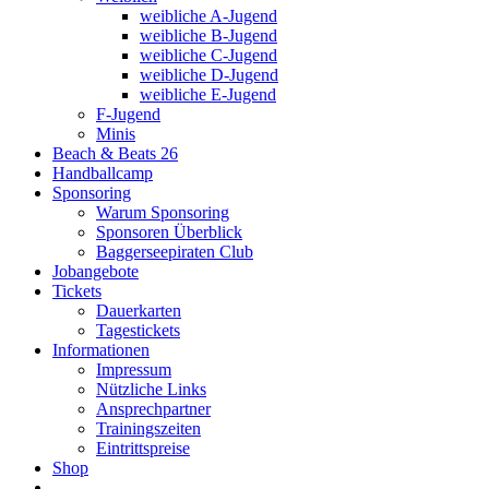
weibliche A-Jugend
weibliche B-Jugend
weibliche C-Jugend
weibliche D-Jugend
weibliche E-Jugend
F-Jugend
Minis
Beach & Beats 26
Handballcamp
Sponsoring
Warum Sponsoring
Sponsoren Überblick
Baggerseepiraten Club
Jobangebote
Tickets
Dauerkarten
Tagestickets
Informationen
Impressum
Nützliche Links
Ansprechpartner
Trainingszeiten
Eintrittspreise
Shop