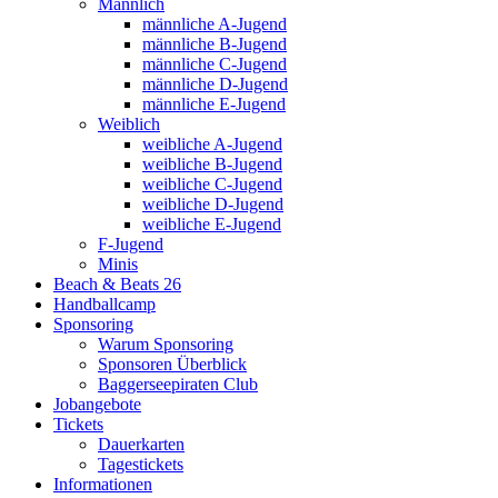
Männlich
männliche A-Jugend
männliche B-Jugend
männliche C-Jugend
männliche D-Jugend
männliche E-Jugend
Weiblich
weibliche A-Jugend
weibliche B-Jugend
weibliche C-Jugend
weibliche D-Jugend
weibliche E-Jugend
F-Jugend
Minis
Beach & Beats 26
Handballcamp
Sponsoring
Warum Sponsoring
Sponsoren Überblick
Baggerseepiraten Club
Jobangebote
Tickets
Dauerkarten
Tagestickets
Informationen