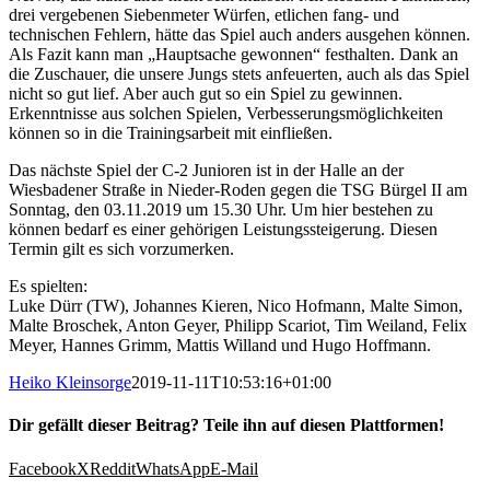
drei vergebenen Siebenmeter Würfen, etlichen fang- und
technischen Fehlern, hätte das Spiel auch anders ausgehen können.
Als Fazit kann man „Hauptsache gewonnen“ festhalten. Dank an
die Zuschauer, die unsere Jungs stets anfeuerten, auch als das Spiel
nicht so gut lief. Aber auch gut so ein Spiel zu gewinnen.
Erkenntnisse aus solchen Spielen, Verbesserungsmöglichkeiten
können so in die Trainingsarbeit mit einfließen.
Das nächste Spiel der C-2 Junioren ist in der Halle an der
Wiesbadener Straße in Nieder-Roden gegen die TSG Bürgel II am
Sonntag, den 03.11.2019 um 15.30 Uhr. Um hier bestehen zu
können bedarf es einer gehörigen Leistungssteigerung. Diesen
Termin gilt es sich vorzumerken.
Es spielten:
Luke Dürr (TW), Johannes Kieren, Nico Hofmann, Malte Simon,
Malte Broschek, Anton Geyer, Philipp Scariot, Tim Weiland, Felix
Meyer, Hannes Grimm, Mattis Willand und Hugo Hoffmann.
Heiko Kleinsorge
2019-11-11T10:53:16+01:00
Dir gefällt dieser Beitrag? Teile ihn auf diesen Plattformen!
Facebook
X
Reddit
WhatsApp
E-Mail