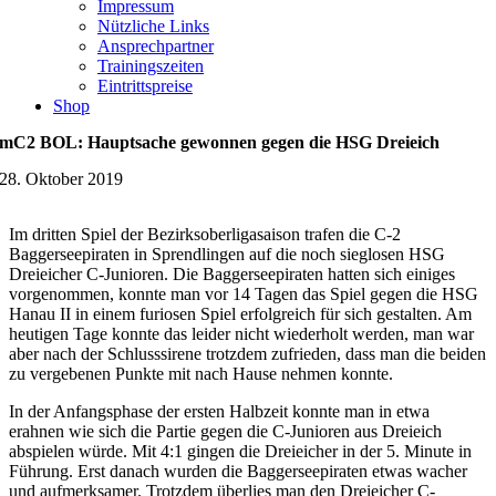
Impressum
Nützliche Links
Ansprechpartner
Trainingszeiten
Eintrittspreise
Shop
mC2 BOL: Hauptsache gewonnen gegen die HSG Dreieich
28. Oktober 2019
Im dritten Spiel der Bezirksoberligasaison trafen die C-2
Baggerseepiraten in Sprendlingen auf die noch sieglosen HSG
Dreieicher C-Junioren. Die Baggerseepiraten hatten sich einiges
vorgenommen, konnte man vor 14 Tagen das Spiel gegen die HSG
Hanau II in einem furiosen Spiel erfolgreich für sich gestalten. Am
heutigen Tage konnte das leider nicht wiederholt werden, man war
aber nach der Schlusssirene trotzdem zufrieden, dass man die beiden
zu vergebenen Punkte mit nach Hause nehmen konnte.
In der Anfangsphase der ersten Halbzeit konnte man in etwa
erahnen wie sich die Partie gegen die C-Junioren aus Dreieich
abspielen würde. Mit 4:1 gingen die Dreieicher in der 5. Minute in
Führung. Erst danach wurden die Baggerseepiraten etwas wacher
und aufmerksamer. Trotzdem überlies man den Dreieicher C-