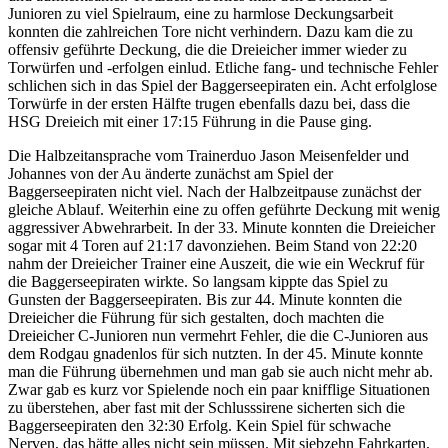
Junioren zu viel Spielraum, eine zu harmlose Deckungsarbeit
konnten die zahlreichen Tore nicht verhindern. Dazu kam die zu
offensiv geführte Deckung, die die Dreieicher immer wieder zu
Torwürfen und -erfolgen einlud. Etliche fang- und technische Fehler
schlichen sich in das Spiel der Baggerseepiraten ein. Acht erfolglose
Torwürfe in der ersten Hälfte trugen ebenfalls dazu bei, dass die
HSG Dreieich mit einer 17:15 Führung in die Pause ging.
Die Halbzeitansprache vom Trainerduo Jason Meisenfelder und
Johannes von der Au änderte zunächst am Spiel der
Baggerseepiraten nicht viel. Nach der Halbzeitpause zunächst der
gleiche Ablauf. Weiterhin eine zu offen geführte Deckung mit wenig
aggressiver Abwehrarbeit. In der 33. Minute konnten die Dreieicher
sogar mit 4 Toren auf 21:17 davonziehen. Beim Stand von 22:20
nahm der Dreieicher Trainer eine Auszeit, die wie ein Weckruf für
die Baggerseepiraten wirkte. So langsam kippte das Spiel zu
Gunsten der Baggerseepiraten. Bis zur 44. Minute konnten die
Dreieicher die Führung für sich gestalten, doch machten die
Dreieicher C-Junioren nun vermehrt Fehler, die die C-Junioren aus
dem Rodgau gnadenlos für sich nutzten. In der 45. Minute konnte
man die Führung übernehmen und man gab sie auch nicht mehr ab.
Zwar gab es kurz vor Spielende noch ein paar knifflige Situationen
zu überstehen, aber fast mit der Schlusssirene sicherten sich die
Baggerseepiraten den 32:30 Erfolg. Kein Spiel für schwache
Nerven, das hätte alles nicht sein müssen. Mit siebzehn Fahrkarten,