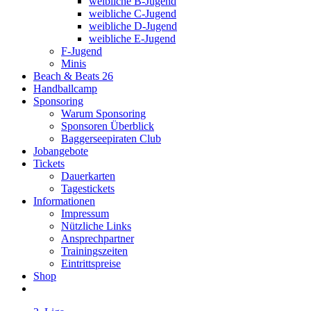
weibliche B-Jugend
weibliche C-Jugend
weibliche D-Jugend
weibliche E-Jugend
F-Jugend
Minis
Beach & Beats 26
Handballcamp
Sponsoring
Warum Sponsoring
Sponsoren Überblick
Baggerseepiraten Club
Jobangebote
Tickets
Dauerkarten
Tagestickets
Informationen
Impressum
Nützliche Links
Ansprechpartner
Trainingszeiten
Eintrittspreise
Shop