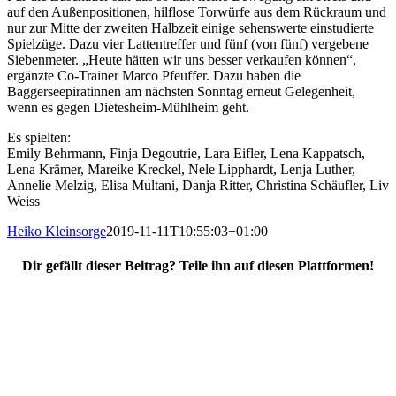
auf den Außenpositionen, hilflose Torwürfe aus dem Rückraum und
nur zur Mitte der zweiten Halbzeit einige sehenswerte einstudierte
Spielzüge. Dazu vier Lattentreffer und fünf (von fünf) vergebene
Siebenmeter. „Heute hätten wir uns besser verkaufen können“,
ergänzte Co-Trainer Marco Pfeuffer. Dazu haben die
Baggerseepiratinnen am nächsten Sonntag erneut Gelegenheit,
wenn es gegen Dietesheim-Mühlheim geht.
Es spielten:
Emily Behrmann, Finja Degoutrie, Lara Eifler, Lena Kappatsch,
Lena Krämer, Mareike Kreckel, Nele Lipphardt, Lenja Luther,
Annelie Melzig, Elisa Multani, Danja Ritter, Christina Schäufler, Liv
Weiss
Heiko Kleinsorge
2019-11-11T10:55:03+01:00
Dir gefällt dieser Beitrag? Teile ihn auf diesen Plattformen!
Facebook
X
Reddit
WhatsApp
E-
Mail