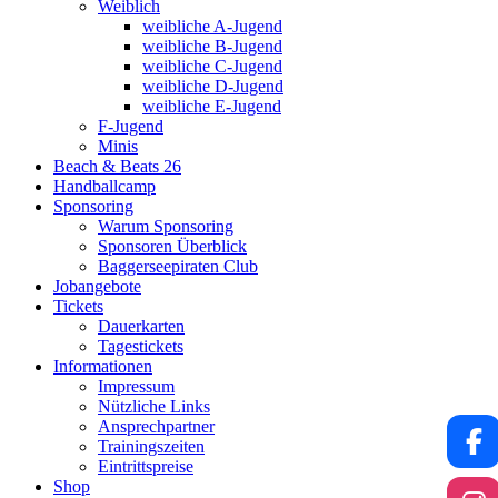
Weiblich
weibliche A-Jugend
weibliche B-Jugend
weibliche C-Jugend
weibliche D-Jugend
weibliche E-Jugend
F-Jugend
Minis
Beach & Beats 26
Handballcamp
Sponsoring
Warum Sponsoring
Sponsoren Überblick
Baggerseepiraten Club
Jobangebote
Tickets
Dauerkarten
Tagestickets
Informationen
Impressum
Nützliche Links
Ansprechpartner
Trainingszeiten
Eintrittspreise
Shop