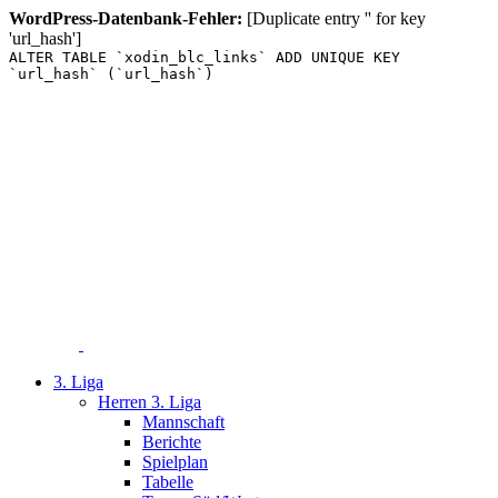
WordPress-Datenbank-Fehler:
[Duplicate entry '' for key
'url_hash']
ALTER TABLE `xodin_blc_links` ADD UNIQUE KEY
`url_hash` (`url_hash`)
Zum
Inhalt
springen
3. Liga
Herren 3. Liga
Mannschaft
Berichte
Spielplan
Tabelle