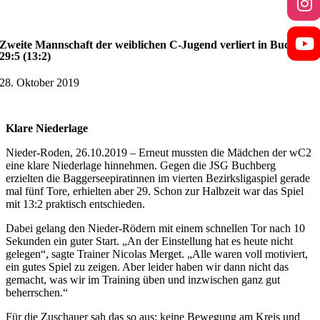
Zweite Mannschaft der weiblichen C-Jugend verliert in Buchberg
29:5 (13:2)
28. Oktober 2019
Klare Niederlage
Nieder-Roden, 26.10.2019 – Erneut mussten die Mädchen der wC2
eine klare Niederlage hinnehmen. Gegen die JSG Buchberg
erzielten die Baggerseepiratinnen im vierten Bezirksligaspiel gerade
mal fünf Tore, erhielten aber 29. Schon zur Halbzeit war das Spiel
mit 13:2 praktisch entschieden.
Dabei gelang den Nieder-Rödern mit einem schnellen Tor nach 10
Sekunden ein guter Start. „An der Einstellung hat es heute nicht
gelegen“, sagte Trainer Nicolas Merget. „Alle waren voll motiviert,
ein gutes Spiel zu zeigen. Aber leider haben wir dann nicht das
gemacht, was wir im Training üben und inzwischen ganz gut
beherrschen.“
Für die Zuschauer sah das so aus: keine Bewegung am Kreis und