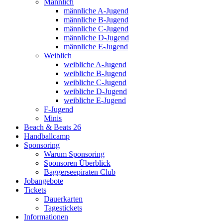
Männlich
männliche A-Jugend
männliche B-Jugend
männliche C-Jugend
männliche D-Jugend
männliche E-Jugend
Weiblich
weibliche A-Jugend
weibliche B-Jugend
weibliche C-Jugend
weibliche D-Jugend
weibliche E-Jugend
F-Jugend
Minis
Beach & Beats 26
Handballcamp
Sponsoring
Warum Sponsoring
Sponsoren Überblick
Baggerseepiraten Club
Jobangebote
Tickets
Dauerkarten
Tagestickets
Informationen