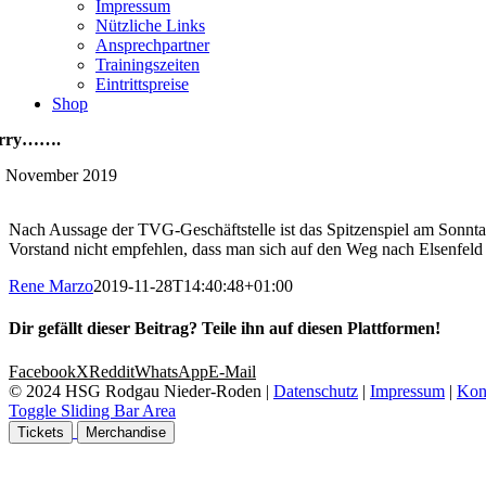
Impressum
Nützliche Links
Ansprechpartner
Trainingszeiten
Eintrittspreise
Shop
orry…….
. November 2019
Nach Aussage der TVG-Geschäftstelle ist das Spitzenspiel am Sonnta
Vorstand nicht empfehlen, dass man sich auf den Weg nach Elsenfeld b
Rene Marzo
2019-11-28T14:40:48+01:00
Dir gefällt dieser Beitrag? Teile ihn auf diesen Plattformen!
Facebook
X
Reddit
WhatsApp
E-Mail
© 2024 HSG Rodgau Nieder-Roden |
Datenschutz
|
Impressum
|
Kon
Toggle Sliding Bar Area
Tickets
Merchandise