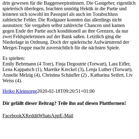
drin gewesen für die Baggerseepiratinnen. Die Gastgeber, eigentlich
spielerisch überlegen, brachten unnötig Hektik in die Partie und
leisteten sich sowohl im Passspiel als auch im Torabschluss
zahlreiche Fehler. Die Rodgauer konnten das allerdings nicht
ausnutzen: Sie vergaben selbst zahlreiche Chancen und kamen
gegen Ende der Partie auch konditionell an ihre Grenzen, da nur
zwei Feldspielerinnen auf der Bank saßen. Letztlich ging die
Niederlage in Ordnung. Doch der spielerische Aufwärtstrend der
Merget-Truppe macht zuversichtlich für die nächsten Spiele.
Es spielten:
Emily Behrmann (4 Tore), Finja Degoutrie (Torwart), Lara Eifler,
Lena Kappatsch (1), Mareike Kreckel (3), Lenja Luther (Torwart),
Annelie Melzig (4), Christina Schäufler (2) , Katharina Seifert, Liv
Weiss (4).
Heiko Kleinsorge
2020-02-18T09:20:51+01:00
Dir gefällt dieser Beitrag? Teile ihn auf diesen Plattformen!
Facebook
X
Reddit
WhatsApp
E-Mail