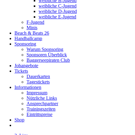
weibliche B-Jugend
weibliche C-Jugend
weibliche D-Jugend
weibliche E-Jugend
F-Jugend
Minis
Beach & Beats 26
Handballcamp
Sponsoring
Warum Sponsoring
Sponsoren Überblick
Baggerseepiraten Club
Jobangebote
Tickets
Dauerkarten
Tagestickets
Informationen
Impressum
Nützliche Links
Ansprechpartner
Trainingszeiten
Eintrittspreise
Shop