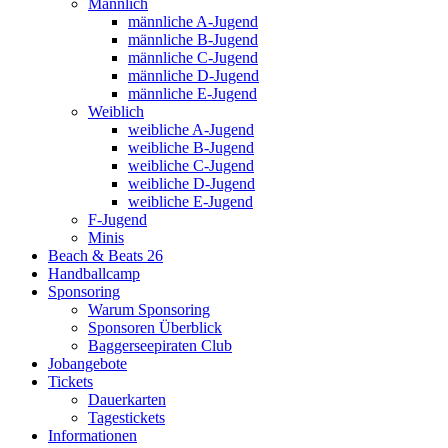
Männlich
männliche A-Jugend
männliche B-Jugend
männliche C-Jugend
männliche D-Jugend
männliche E-Jugend
Weiblich
weibliche A-Jugend
weibliche B-Jugend
weibliche C-Jugend
weibliche D-Jugend
weibliche E-Jugend
F-Jugend
Minis
Beach & Beats 26
Handballcamp
Sponsoring
Warum Sponsoring
Sponsoren Überblick
Baggerseepiraten Club
Jobangebote
Tickets
Dauerkarten
Tagestickets
Informationen