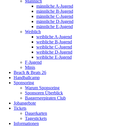
Männlich
männliche A-Jugend
männliche B-Jugend
männliche C-Jugend
männliche D-Jugend
männliche E-Jugend
Weiblich
weibliche A-Jugend
weibliche B-Jugend
weibliche C-Jugend
weibliche D-Jugend
weibliche E-Jugend
F-Jugend
Minis
Beach & Beats 26
Handballcamp
Sponsoring
Warum Sponsoring
Sponsoren Überblick
Baggerseepiraten Club
Jobangebote
Tickets
Dauerkarten
Tagestickets
Informationen