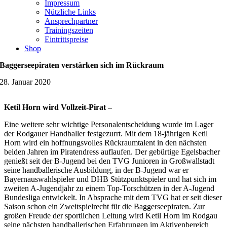
Impressum
Nützliche Links
Ansprechpartner
Trainingszeiten
Eintrittspreise
Shop
Baggerseepiraten verstärken sich im Rückraum
28. Januar 2020
Ketil Horn wird Vollzeit-Pirat –
Eine weitere sehr wichtige Personalentscheidung wurde im Lager
der Rodgauer Handballer festgezurrt. Mit dem 18-jährigen Ketil
Horn wird ein hoffnungsvolles Rückraumtalent in den nächsten
beiden Jahren im Piratendress auflaufen. Der gebürtige Egelsbacher
genießt seit der B-Jugend bei den TVG Junioren in Großwallstadt
seine handballerische Ausbildung, in der B-Jugend war er
Bayernauswahlspieler und DHB Stützpunktspieler und hat sich im
zweiten A-Jugendjahr zu einem Top-Torschützen in der A-Jugend
Bundesliga entwickelt. In Absprache mit dem TVG hat er seit dieser
Saison schon ein Zweitspielrecht für die Baggerseepiraten. Zur
großen Freude der sportlichen Leitung wird Ketil Horn im Rodgau
seine nächsten handballerischen Erfahrungen im Aktivenbereich