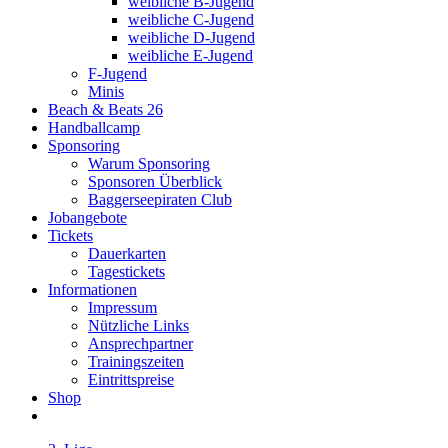
weibliche B-Jugend
weibliche C-Jugend
weibliche D-Jugend
weibliche E-Jugend
F-Jugend
Minis
Beach & Beats 26
Handballcamp
Sponsoring
Warum Sponsoring
Sponsoren Überblick
Baggerseepiraten Club
Jobangebote
Tickets
Dauerkarten
Tagestickets
Informationen
Impressum
Nützliche Links
Ansprechpartner
Trainingszeiten
Eintrittspreise
Shop