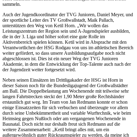
sammeln.
Auch der Jugendkoordinator der TVG Junioren, Daniel Meyer, und
der sportliche Leiter des TV Großwallstadt, Maik Pallach,
unterstützen den Weg von Ketil Horn. „Wir wollen das
Leistungszentrum der Region sein und A-Jugendspieler ausbilden,
die in der 3. Liga und höher sofort eine gute Rolle im
Aktivenbereich spielen können. Ketil wird in Absprache mit den
Verantwortlichen der HSG Rodgau von uns im athletischen Bereich
weiter gefördert, so dass unsere Ausbildungsaufgabe noch nicht
abgeschlossen ist. Dies ist ein neuer Weg der TVG Junioren
Akademie, in dem die Entwicklung der Top-Talente auch nach der
der Jugendzeit weiter fortgesetzt wird.
Neben seinen Einsätzen im Drittligakader der HSG ist Horn in
dieser Saison noch für die Bundesligajugend der Großwallstädter
am Ball. Die Doppelbelastung am Wochenende mit teilweise sehr
langen Fahrtstrecken steckt der 1,90 Meter große Rechtshänder
erstaunlich gut weg. Im Team von Jan Redmann konnte er schon
einige Einsatzzeiten für sich verbuchen und überzeugte vor allem
durch seine Unbekümmertheit und variable Wurftechnik, wie beim
Heimsieg gegen Nußloch oder am vergangenen Wochenende in
Baunatal. Doch nicht nur deshalb freut sich Redmann auf die
weitere Zusammenarbeit: „Ketil bringt alles mit, um ein
außergewöhnlich guter Rückraumspieler zu werden, da meine ich