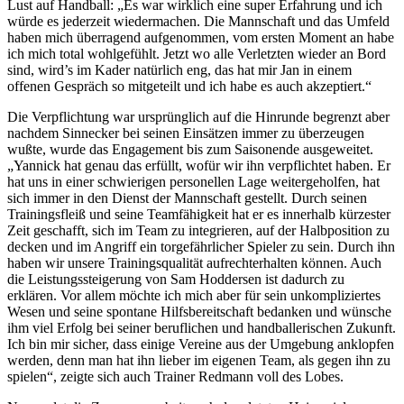
Lust auf Handball: „Es war wirklich eine super Erfahrung und ich
würde es jederzeit wiedermachen. Die Mannschaft und das Umfeld
haben mich überragend aufgenommen, vom ersten Moment an habe
ich mich total wohlgefühlt. Jetzt wo alle Verletzten wieder an Bord
sind, wird’s im Kader natürlich eng, das hat mir Jan in einem
offenen Gespräch so mitgeteilt und ich habe es auch akzeptiert.“
Die Verpflichtung war ursprünglich auf die Hinrunde begrenzt aber
nachdem Sinnecker bei seinen Einsätzen immer zu überzeugen
wußte, wurde das Engagement bis zum Saisonende ausgeweitet.
„Yannick hat genau das erfüllt, wofür wir ihn verpflichtet haben. Er
hat uns in einer schwierigen personellen Lage weitergeholfen, hat
sich immer in den Dienst der Mannschaft gestellt. Durch seinen
Trainingsfleiß und seine Teamfähigkeit hat er es innerhalb kürzester
Zeit geschafft, sich im Team zu integrieren, auf der Halbposition zu
decken und im Angriff ein torgefährlicher Spieler zu sein. Durch ihn
haben wir unsere Trainingsqualität aufrechterhalten können. Auch
die Leistungssteigerung von Sam Hoddersen ist dadurch zu
erklären. Vor allem möchte ich mich aber für sein unkompliziertes
Wesen und seine spontane Hilfsbereitschaft bedanken und wünsche
ihm viel Erfolg bei seiner beruflichen und handballerischen Zukunft.
Ich bin mir sicher, dass einige Vereine aus der Umgebung anklopfen
werden, denn man hat ihn lieber im eigenen Team, als gegen ihn zu
spielen“, zeigte sich auch Trainer Redmann voll des Lobes.