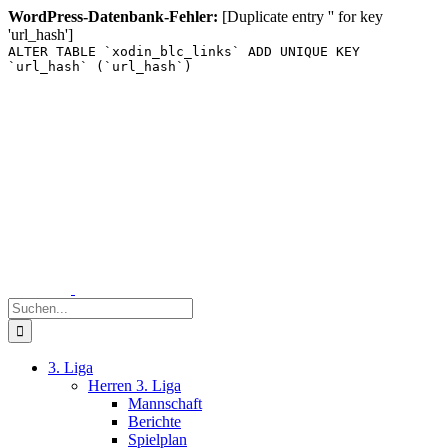
WordPress-Datenbank-Fehler:
[Duplicate entry '' for key
'url_hash']
ALTER TABLE `xodin_blc_links` ADD UNIQUE KEY
`url_hash` (`url_hash`)
Zum
Inhalt
springen
Suche
nach:
3. Liga
Herren 3. Liga
Mannschaft
Berichte
Spielplan