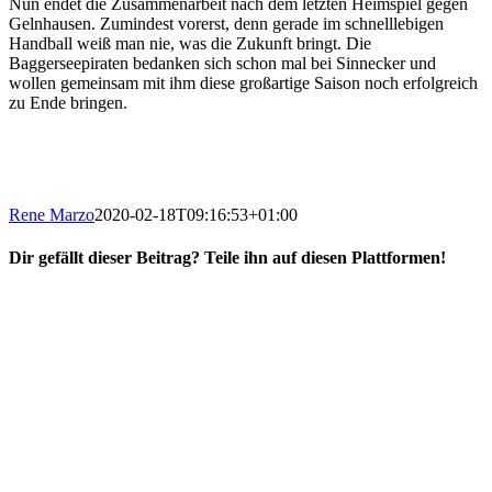
Nun endet die Zusammenarbeit nach dem letzten Heimspiel gegen
Gelnhausen. Zumindest vorerst, denn gerade im schnelllebigen
Handball weiß man nie, was die Zukunft bringt. Die
Baggerseepiraten bedanken sich schon mal bei Sinnecker und
wollen gemeinsam mit ihm diese großartige Saison noch erfolgreich
zu Ende bringen.
Rene Marzo
2020-02-18T09:16:53+01:00
Dir gefällt dieser Beitrag? Teile ihn auf diesen Plattformen!
Facebook
X
Reddit
WhatsApp
E-
Mail