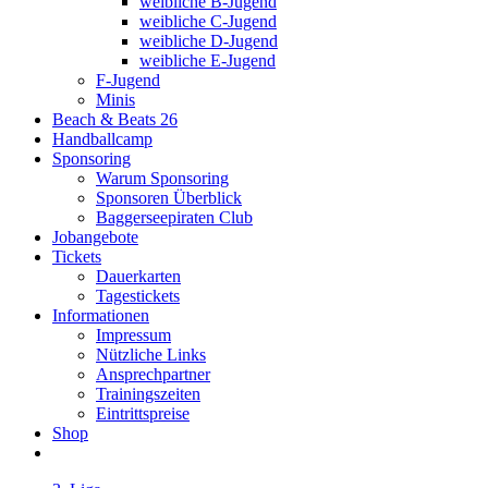
weibliche B-Jugend
weibliche C-Jugend
weibliche D-Jugend
weibliche E-Jugend
F-Jugend
Minis
Beach & Beats 26
Handballcamp
Sponsoring
Warum Sponsoring
Sponsoren Überblick
Baggerseepiraten Club
Jobangebote
Tickets
Dauerkarten
Tagestickets
Informationen
Impressum
Nützliche Links
Ansprechpartner
Trainingszeiten
Eintrittspreise
Shop