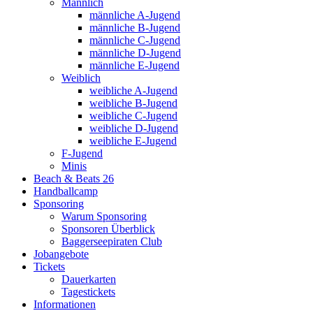
Männlich
männliche A-Jugend
männliche B-Jugend
männliche C-Jugend
männliche D-Jugend
männliche E-Jugend
Weiblich
weibliche A-Jugend
weibliche B-Jugend
weibliche C-Jugend
weibliche D-Jugend
weibliche E-Jugend
F-Jugend
Minis
Beach & Beats 26
Handballcamp
Sponsoring
Warum Sponsoring
Sponsoren Überblick
Baggerseepiraten Club
Jobangebote
Tickets
Dauerkarten
Tagestickets
Informationen