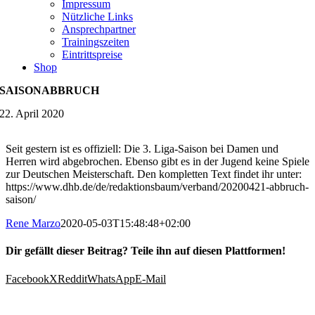
Impressum
Nützliche Links
Ansprechpartner
Trainingszeiten
Eintrittspreise
Shop
SAISONABBRUCH
22. April 2020
Seit gestern ist es offiziell: Die 3. Liga-Saison bei Damen und
Herren wird abgebrochen. Ebenso gibt es in der Jugend keine Spiele
zur Deutschen Meisterschaft. Den kompletten Text findet ihr unter:
https://www.dhb.de/de/redaktionsbaum/verband/20200421-abbruch-
saison/
Rene Marzo
2020-05-03T15:48:48+02:00
Dir gefällt dieser Beitrag? Teile ihn auf diesen Plattformen!
Facebook
X
Reddit
WhatsApp
E-Mail