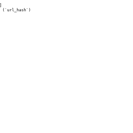
]
 (`url_hash`)