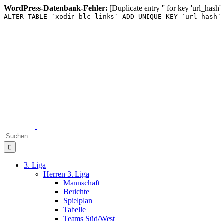
WordPress-Datenbank-Fehler:
[Duplicate entry '' for key 'url_hash'
ALTER TABLE `xodin_blc_links` ADD UNIQUE KEY `url_hash`
Zum
Inhalt
springen
Suche
nach:
3. Liga
Herren 3. Liga
Mannschaft
Berichte
Spielplan
Tabelle
Teams Süd/West