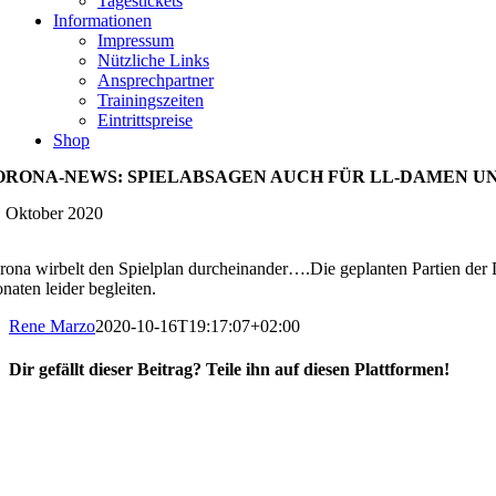
Tagestickets
Informationen
Impressum
Nützliche Links
Ansprechpartner
Trainingszeiten
Eintrittspreise
Shop
ORONA-NEWS: SPIELABSAGEN AUCH FÜR LL-DAMEN UND
. Oktober 2020
rona wirbelt den Spielplan durcheinander….Die geplanten Partien der
naten leider begleiten.
Rene Marzo
2020-10-16T19:17:07+02:00
Dir gefällt dieser Beitrag? Teile ihn auf diesen Plattformen!
Facebook
X
Reddit
WhatsApp
E-
Mail