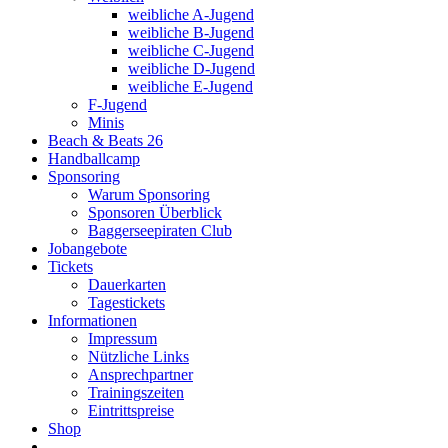
weibliche A-Jugend
weibliche B-Jugend
weibliche C-Jugend
weibliche D-Jugend
weibliche E-Jugend
F-Jugend
Minis
Beach & Beats 26
Handballcamp
Sponsoring
Warum Sponsoring
Sponsoren Überblick
Baggerseepiraten Club
Jobangebote
Tickets
Dauerkarten
Tagestickets
Informationen
Impressum
Nützliche Links
Ansprechpartner
Trainingszeiten
Eintrittspreise
Shop