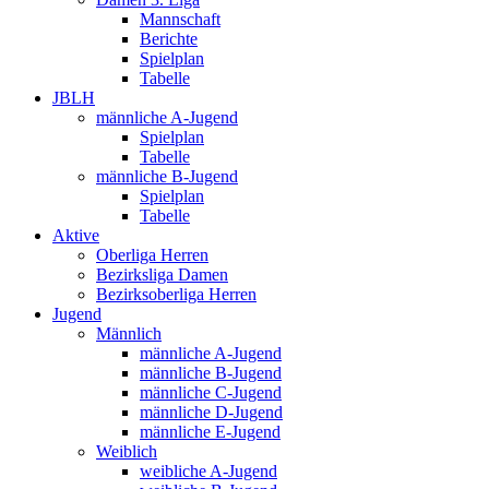
Mannschaft
Berichte
Spielplan
Tabelle
JBLH
männliche A-Jugend
Spielplan
Tabelle
männliche B-Jugend
Spielplan
Tabelle
Aktive
Oberliga Herren
Bezirksliga Damen
Bezirksoberliga Herren
Jugend
Männlich
männliche A-Jugend
männliche B-Jugend
männliche C-Jugend
männliche D-Jugend
männliche E-Jugend
Weiblich
weibliche A-Jugend