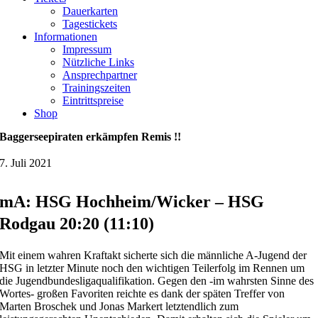
Dauerkarten
Tagestickets
Informationen
Impressum
Nützliche Links
Ansprechpartner
Trainingszeiten
Eintrittspreise
Shop
Baggerseepiraten erkämpfen Remis !!
7. Juli 2021
mA: HSG Hochheim/Wicker – HSG
Rodgau 20:20 (11:10)
Mit einem wahren Kraftakt sicherte sich die männliche A-Jugend der
HSG in letzter Minute noch den wichtigen Teilerfolg im Rennen um
die Jugendbundesligaqualifikation. Gegen den -im wahrsten Sinne des
Wortes- großen Favoriten reichte es dank der späten Treffer von
Marten Broschek und Jonas Markert letztendlich zum