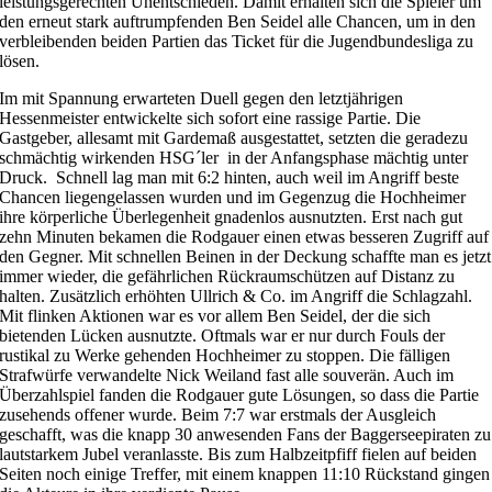
leistungsgerechten Unentschieden. Damit erhalten sich die Spieler um
den erneut stark auftrumpfenden Ben Seidel alle Chancen, um in den
verbleibenden beiden Partien das Ticket für die Jugendbundesliga zu
lösen.
Im mit Spannung erwarteten Duell gegen den letztjährigen
Hessenmeister entwickelte sich sofort eine rassige Partie. Die
Gastgeber, allesamt mit Gardemaß ausgestattet, setzten die geradezu
schmächtig wirkenden HSG´ler in der Anfangsphase mächtig unter
Druck. Schnell lag man mit 6:2 hinten, auch weil im Angriff beste
Chancen liegengelassen wurden und im Gegenzug die Hochheimer
ihre körperliche Überlegenheit gnadenlos ausnutzten. Erst nach gut
zehn Minuten bekamen die Rodgauer einen etwas besseren Zugriff auf
den Gegner. Mit schnellen Beinen in der Deckung schaffte man es jetzt
immer wieder, die gefährlichen Rückraumschützen auf Distanz zu
halten. Zusätzlich erhöhten Ullrich & Co. im Angriff die Schlagzahl.
Mit flinken Aktionen war es vor allem Ben Seidel, der die sich
bietenden Lücken ausnutzte. Oftmals war er nur durch Fouls der
rustikal zu Werke gehenden Hochheimer zu stoppen. Die fälligen
Strafwürfe verwandelte Nick Weiland fast alle souverän. Auch im
Überzahlspiel fanden die Rodgauer gute Lösungen, so dass die Partie
zusehends offener wurde. Beim 7:7 war erstmals der Ausgleich
geschafft, was die knapp 30 anwesenden Fans der Baggerseepiraten zu
lautstarkem Jubel veranlasste. Bis zum Halbzeitpfiff fielen auf beiden
Seiten noch einige Treffer, mit einem knappen 11:10 Rückstand gingen