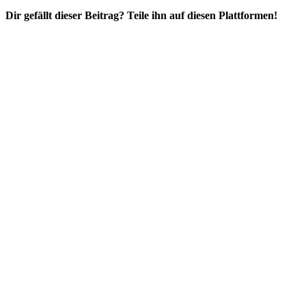
Dir gefällt dieser Beitrag? Teile ihn auf diesen Plattformen!
Facebook
X
Reddit
WhatsApp
E-
Mail