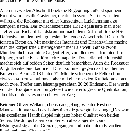
die Akteure in ihre verdiente Pause.
Auch im zweiten Abschnitt blieb die Begegnung äußerst spannend.
Erneut waren es die Gastgeber, die den besseren Start erwischten,
während die Rodgauer mit einer kurzzeitigen Ladehemmung zu
kämpfen hatten. Das zwischenzeitliche 15:12 egalisierte man über
Treffer von Richard Landskron und nach dem 15:15 rührte die HSG-
Defensive um den bedingungslos fightenden Abwehrchef Oskar Fink
feinsten Beton an. Mit maximaler Intensität und Einsatzwillen machte
man die körperliche Unterlegenheit mehr als wett. Ganze zwölf
Minuten blieb man ohne Gegentreffer, vor allem weil Torhüter Tim
Ripperger seine Kiste förmlich zunagelte. Doch die hohe Intensität
machte sich auf beiden Seiten deutlich bemerkbar. Auch die Rodgauer
Angriffsreihe fand kaum ein Durchkommen gegen das Hochheimer
Bollwerk. Beim 20:18 in der 55. Minute schienen die Felle schon
etwas davon zu schwimmen aber mit einem letzten Kraftakt gelangen
noch zwei Treffer zum leistungsgerechten 20:20 Endstand. Der wurde
von den Rodgauern schon gefeiert wie die erfolgreiche Qualifikation,
aber bis dahin ist es noch ein weiter Weg.
Betreuer Oliver Weiland, ebenso ausgelaugt wie der Rest der
Mannschaft, war voll des Lobes über die gezeigte Leistung: „Das war
ein exzellentes Handballspiel mit ganz hoher Qualität von beiden
Seiten. Die Jungs haben kämpferisch alles abgerufen, sind
leistungsmäßig an die Grenze gegangen und haben dem Favoriten
Paroli geboten. Chapeau !“