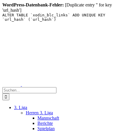
WordPress-Datenbank-Fehler:
[Duplicate entry '' for key
'url_hash']
ALTER TABLE `xodin_blc_links` ADD UNIQUE KEY
`url_hash` (`url_hash`)
Zum
Inhalt
springen
Suche
nach:
3. Liga
Herren 3. Liga
Mannschaft
Berichte
Spielplan