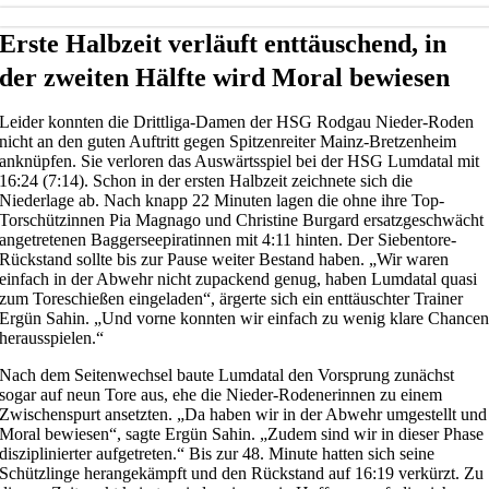
Erste Halbzeit verläuft enttäuschend, in
der zweiten Hälfte wird Moral bewiesen
Leider konnten die Drittliga-Damen der HSG Rodgau Nieder-Roden
nicht an den guten Auftritt gegen Spitzenreiter Mainz-Bretzenheim
anknüpfen. Sie verloren das Auswärtsspiel bei der HSG Lumdatal mit
16:24 (7:14). Schon in der ersten Halbzeit zeichnete sich die
Niederlage ab. Nach knapp 22 Minuten lagen die ohne ihre Top-
Torschützinnen Pia Magnago und Christine Burgard ersatzgeschwächt
angetretenen Baggerseepiratinnen mit 4:11 hinten. Der Siebentore-
Rückstand sollte bis zur Pause weiter Bestand haben. „Wir waren
einfach in der Abwehr nicht zupackend genug, haben Lumdatal quasi
zum Toreschießen eingeladen“, ärgerte sich ein enttäuschter Trainer
Ergün Sahin. „Und vorne konnten wir einfach zu wenig klare Chance
herausspielen.“
Nach dem Seitenwechsel baute Lumdatal den Vorsprung zunächst
sogar auf neun Tore aus, ehe die Nieder-Rodenerinnen zu einem
Zwischenspurt ansetzten. „Da haben wir in der Abwehr umgestellt und
Moral bewiesen“, sagte Ergün Sahin. „Zudem sind wir in dieser Phase
disziplinierter aufgetreten.“ Bis zur 48. Minute hatten sich seine
Schützlinge herangekämpft und den Rückstand auf 16:19 verkürzt. Zu