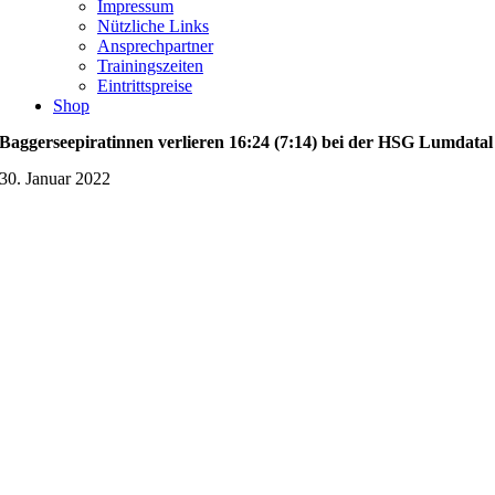
Impressum
Nützliche Links
Ansprechpartner
Trainingszeiten
Eintrittspreise
Shop
Baggerseepiratinnen verlieren 16:24 (7:14) bei der HSG Lumdatal
30. Januar 2022