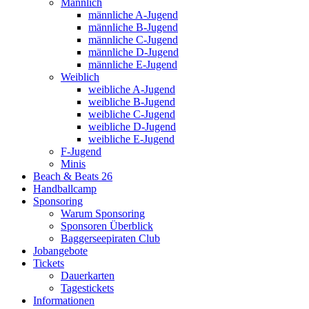
Männlich
männliche A-Jugend
männliche B-Jugend
männliche C-Jugend
männliche D-Jugend
männliche E-Jugend
Weiblich
weibliche A-Jugend
weibliche B-Jugend
weibliche C-Jugend
weibliche D-Jugend
weibliche E-Jugend
F-Jugend
Minis
Beach & Beats 26
Handballcamp
Sponsoring
Warum Sponsoring
Sponsoren Überblick
Baggerseepiraten Club
Jobangebote
Tickets
Dauerkarten
Tagestickets
Informationen