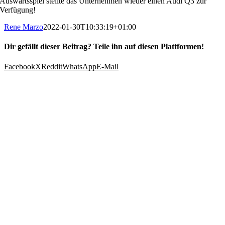
Auswärtsspiel stellte das Unternehmen wieder einen Audi Q3 zur
Verfügung!
Rene Marzo
2022-01-30T10:33:19+01:00
Dir gefällt dieser Beitrag? Teile ihn auf diesen Plattformen!
Facebook
X
Reddit
WhatsApp
E-Mail