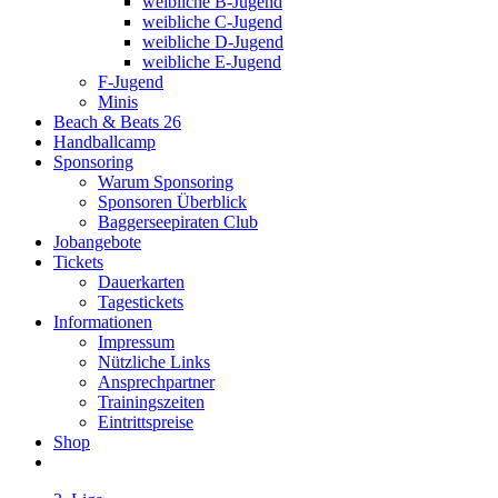
weibliche B-Jugend
weibliche C-Jugend
weibliche D-Jugend
weibliche E-Jugend
F-Jugend
Minis
Beach & Beats 26
Handballcamp
Sponsoring
Warum Sponsoring
Sponsoren Überblick
Baggerseepiraten Club
Jobangebote
Tickets
Dauerkarten
Tagestickets
Informationen
Impressum
Nützliche Links
Ansprechpartner
Trainingszeiten
Eintrittspreise
Shop