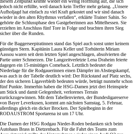
diesem Zeitpunkt keimte wieder ein wenig Hoffnung auf, die sich
jedoch nicht erfüllte, weil danach kein Treffer mehr gelang. „Unsere
Aufholjagd hat einfach zu viel Kraft gekostet und wir sind danach
wieder in den alten Rhythmus verfallen“, erklärte Trainer Sahin. So
gehörte die Schlussphase den Gastgeberinnen aus Mittelhessen. Sie
erzielten im Anschluss fünf Tore in Folge und brachten ihren Sieg
sicher über die Runden.
Für die Baggerseepiratinnen stand das Spiel auch sonst unter keinem
günstigen Stern. Kapitänin Laura Keller und Torhüterin Miriam
Aassou waren seit dem letzten Spiel angeschlagen, absolvierten die
Partie unter Schmerzen. Die Langzeitverletzte Lena Draheim feierte
dagegen ein 15-minütiges Comeback. Letztlich bedeutet die
Niederlage für die Rodgauerinnen einen Dämpfer im Abstiegskampf,
was auch in der Tabelle deutlich wird: Der Rückstand auf Platz sechs,
der den sicheren Ligaverbleib bedeuten würde, beträgt nunmehr schon
fünf Punkte. Immerhin haben die HSG-Damen jetzt drei Heimspiele
am Stück und damit Gelegenheit, verlorenes Terrain
zurückzugewinnen. Mit dem Tabellenvierten, der Bundesligareserve
von Bayer Leverkusen, kommt am nächsten Samstag, 5. Februar,
allerdings gleich ein dicker Brocken. Der Spielbeginn in der
RODAUSTROM Sportarena ist um 17 Uhr.
Die Damen der HSG Rodgau Nieder-Roden bedanken sich beim
Autohaus Brass in Dietzenbach. Für die Fahrt des Teams zum