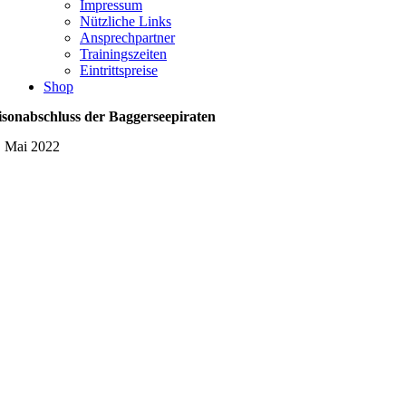
Impressum
Nützliche Links
Ansprechpartner
Trainingszeiten
Eintrittspreise
Shop
isonabschluss der Baggerseepiraten
. Mai 2022