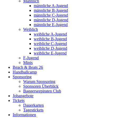
Männlich
männliche A-Jugend
männliche B-Jugend
männliche C-Jugend
männliche D-Jugend
männliche E-Jugend
Weiblich
weibliche A-Jugend
weibliche B-Jugend
weibliche C-Jugend
weibliche D-Jugend
weibliche E-Jugend
F-Jugend
Minis
Beach & Beats 26
Handballcamp
Sponsoring
Warum Sponsoring
Sponsoren Überblick
Baggerseepiraten Club
Jobangebote
Tickets
Dauerkarten
Tagestickets
Informationen