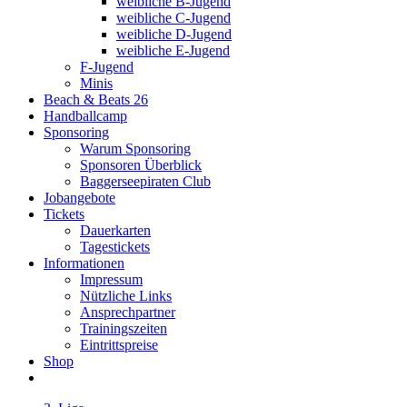
weibliche B-Jugend
weibliche C-Jugend
weibliche D-Jugend
weibliche E-Jugend
F-Jugend
Minis
Beach & Beats 26
Handballcamp
Sponsoring
Warum Sponsoring
Sponsoren Überblick
Baggerseepiraten Club
Jobangebote
Tickets
Dauerkarten
Tagestickets
Informationen
Impressum
Nützliche Links
Ansprechpartner
Trainingszeiten
Eintrittspreise
Shop